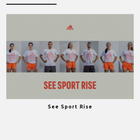
See Sport Rise
ψ