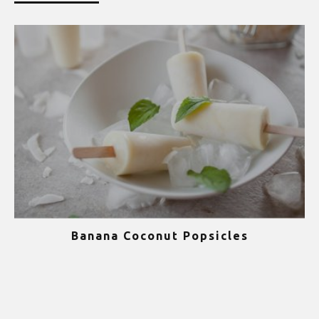
Banana Coconut Popsicles
1