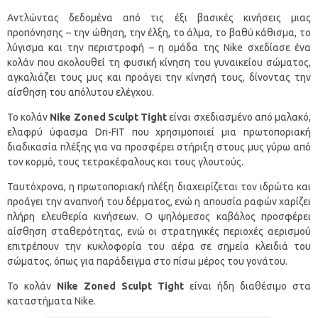
Αντλώντας δεδομένα από τις έξι βασικές κινήσεις μιας
προπόνησης – την ώθηση, την έλξη, το άλμα, το βαθύ κάθισμα, το
λύγισμα και την περιστροφή – η ομάδα της Nike σχεδίασε ένα
κολάν που ακολουθεί τη φυσική κίνηση του γυναικείου σώματος,
αγκαλιάζει τους μυς και προάγει την κίνησή τους, δίνοντας την
αίσθηση του απόλυτου ελέγχου.
Το κολάν
Nike Zoned Sculpt Tight
είναι σχεδιασμένο από μαλακό,
ελαφρύ ύφασμα Dri-FIT που χρησιμοποιεί μια πρωτοποριακή
διαδικασία πλέξης για να προσφέρει στήριξη στους μυς γύρω από
τον κορμό, τους τετρακέφαλους και τους γλουτούς.
Ταυτόχρονα, η πρωτοποριακή πλέξη διαχειρίζεται τον ιδρώτα και
προάγει την αναπνοή του δέρματος, ενώ η απουσία ραφών χαρίζει
πλήρη ελευθερία κινήσεων. Ο ψηλόμεσος καβάλος προσφέρει
αίσθηση σταθερότητας, ενώ οι στρατηγικές περιοχές αερισμού
επιτρέπουν την κυκλοφορία του αέρα σε σημεία κλειδιά του
σώματος, όπως για παράδειγμα στο πίσω μέρος του γονάτου.
Το κολάν
Nike Zoned Sculpt Tight
είναι ήδη διαθέσιμο στα
καταστήματα Nike.