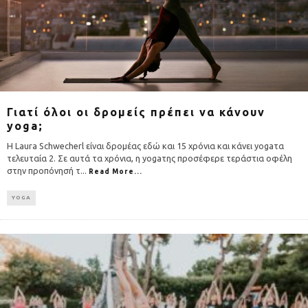
Γιατί όλοι οι δρομείς πρέπει να κάνουν
yoga;
Η Laura Schwecherl είναι δρομέας εδώ και 15 χρόνια και κάνει yogaτα
τελευταία 2. Σε αυτά τα χρόνια, η yogaτης προσέφερε τεράστια οφέλη
στην προπόνησή τ
...
Read More...
YOGA