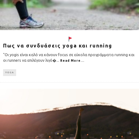
Πως να συνδυάσεις yoga και running
"Οι yogis είναι καλό να κάνουν focus σε εύκολα προγράμματα running και
οι runners να επιλέγουν λιγό�
...
Read More...
YOGA