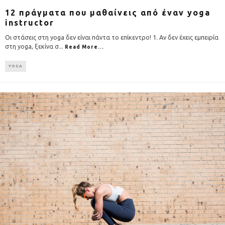
12 πράγματα που μαθαίνεις από έναν yoga
instructor
Oι στάσεις στη yoga δεν είναι πάντα το επίκεντρο! 1. Αν δεν έχεις εμπειρία
στη yoga, ξεκίνα σ
...
Read More...
YOGA