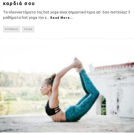
καρδιά σου
Τα πλεονεκτήματα της hot yoga είναι σημαντικότερα απ' όσο πιστεύεις! 3
μαθήματα hot yoga την ε
...
Read More...
FITNESS
YOGA