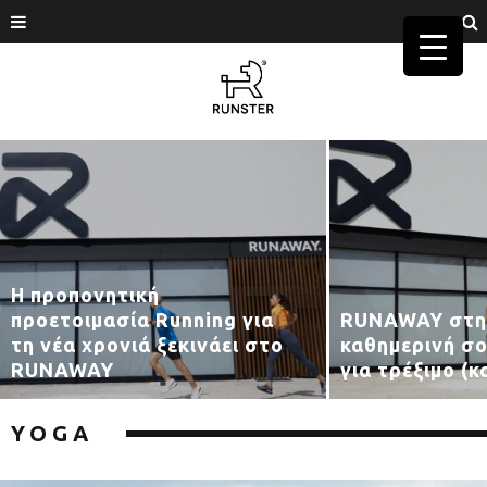
Η προπονητική
προετοιμασία Running για
RUNAWAY στην
τη νέα χρονιά ξεκινάει στο
καθημερινή σ
RUNAWAY
για τρέξιμο (κ
YOGA