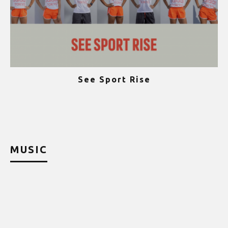
See Sport Rise
ψ
MUSIC