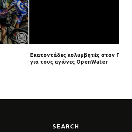
αιά
Για 3η συνεχόμενη χρονιά στην Ελλάδα
6 T
διοργανώνονται τα Fitness Awards
νοο
από την BOUSSIAS
SEARCH