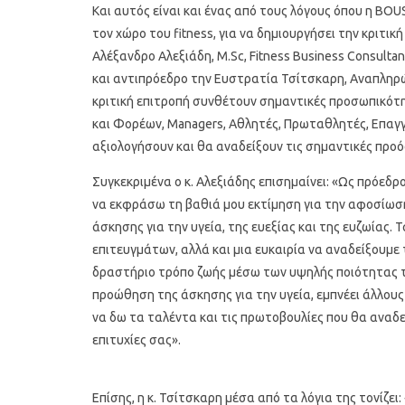
Και αυτός είναι και ένας από τους λόγους όπου η BO
τον χώρο του fitness, για να δημιουργήσει την κριτ
Αλέξανδρο Αλεξιάδη, M.Sc, Fitness Business Consultant
και αντιπρόεδρο την Ευστρατία Τσίτσκαρη, Αναπληρ
κριτική επιτροπή συνθέτουν σημαντικές προσωπικότη
και Φορέων, Managers, Αθλητές, Πρωταθλητές, Επαγγε
αξιολογήσουν και θα αναδείξουν τις σημαντικές προόδ
Συγκεκριμένα ο κ. Αλεξιάδης επισημαίνει: «Ως πρόεδρ
Οι 4 πιο λαχταριστές βελουτέ
5 γρήγορα κ
να εκφράσω τη βαθιά μου εκτίμηση για την αφοσίωσ
α
σούπες για τον χειμώνα
άσκησης για την υγεία, της ευεξίας και της ευζωίας. 
επιτευγμάτων, αλλά και μια ευκαιρία να αναδείξουμε 
δραστήριο τρόπο ζωής μέσω των υψηλής ποιότητας τ
προώθηση της άσκησης για την υγεία, εμπνέει άλλου
να δω τα ταλέντα και τις πρωτοβουλίες που θα αναδε
επιτυχίες σας».
Επίσης, η κ. Τσίτσκαρη μέσα από τα λόγια της τονίζει