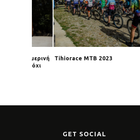
Εκατοντάδες κολυμβητές στον Πειρ
για τους αγώνες OpenWater
GET SOCIAL