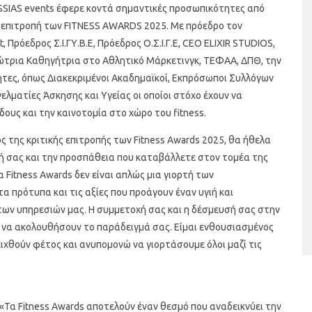
USSIAS events έφερε κοντά σημαντικές προσωπικότητες από
ική επιτροπή των FITNESS AWARDS 2025. Mε πρόεδρο τον
, Πρόεδρος Σ.Ι.ΓΥ.Β.Ε, Πρόεδρος Ο.Σ.Ι.Γ.Ε, CEO ELIXIR STUDIOS,
ώτρια Καθηγήτρια στο Αθλητικό Μάρκετινγκ, ΤΕΦΑΑ, ΔΠΘ, την
τες, όπως Διακεκριμένοι Ακαδημαϊκοί, Εκπρόσωποι Συλλόγων
λματίες Άσκησης και Υγείας οι οποίοι στόχο έχουν να
ους και την καινοτομία στο χώρο του fitness.
ος της κριτικής επιτροπής των Fitness Awards 2025, θα ήθελα
αι υγιεινά σνακ
Banana Coconut Popsicles
ή σας και την προσπάθεια που καταβάλλετε στον τομέα της
Τα Fitness Awards δεν είναι απλώς μια γιορτή των
τα πρότυπα και τις αξίες που προάγουν έναν υγιή και
ων υπηρεσιών μας. Η συμμετοχή σας και η δέσμευσή σας στην
ς να ακολουθήσουν το παράδειγμά σας. Είμαι ενθουσιασμένος
ιχθούν φέτος και ανυπομονώ να γιορτάσουμε όλοι μαζί τις
: «Τα Fitness Awards αποτελούν έναν θεσμό που αναδεικνύει την