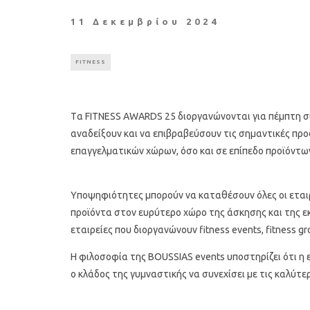
11 Δεκεμβρίου 2024
FITNESS
Tα FITNESS AWARDS 25 διοργανώνονται για πέμπτη συ
αναδείξουν και να επιβραβεύσουν τις σημαντικές προ
επαγγελματικών χώρων, όσο και σε επίπεδο προϊόντων, 
Yποψηφιότητες μπορούν να καταθέσουν όλες οι εταιρ
προϊόντα στον ευρύτερο χώρο της άσκησης και της ε
εταιρείες που διοργανώνουν fitness events, fitness gro
Η φιλοσοφία της BOUSSIAS events υποστηρίζει ότι η ε
ο κλάδος της γυμναστικής να συνεχίσει με τις καλύτε