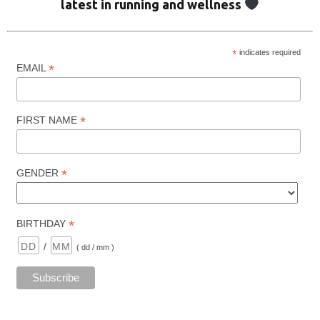
latest in running and wellness
*
indicates required
*
EMAIL
*
FIRST NAME
*
GENDER
*
BIRTHDAY
/
( dd / mm )