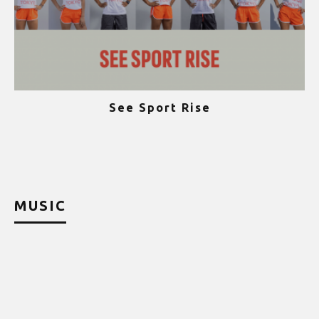
See Sport Rise
ψ
MUSIC