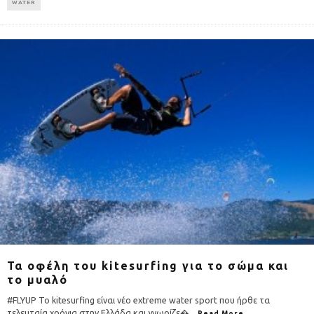
WATER
Τα οφέλη του kitesurfing για το σώμα και
το μυαλό
#FLYUP Το kitesurfing είναι νέο extreme water sport που ήρθε τα
τελευταία χρόνια στην Ελλάδα και γνωρίζε�
...
Read More...