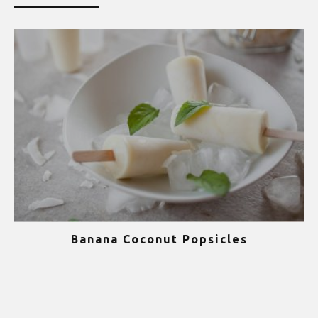
Banana Coconut Popsicles
1