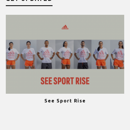
See Sport Rise
ψ