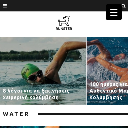
100 ημέρες γι
8 λόγοι για να ξεκινήσεις
Αυθεντικό Μα
χειμερινή κολύμβηση
Κολύμβησης
WATER