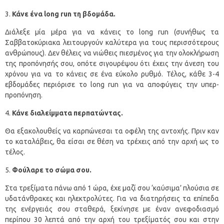
Κάνε ένα
long
run
τη βδομάδα.
Διάλεξε μία μέρα για να κάνεις το long run (συνήθως τα
Σαββατοκύριακα λειτουργούν καλύτερα για τους περισσότερους
ανθρώπους). Δεν θέλεις να νιώθεις πιεσμένος για την ολοκλήρωση
της προπόνησής σου, οπότε σιγουρέψου ότι έχεις την άνεση του
χρόνου για να το κάνεις σε ένα εύκολο ρυθμό. Τέλος, κάθε 3-4
εβδομάδες περιόρισε το long run για να αποφύγεις την υπερ-
προπόνηση.
Κάνε διαλείμματα περπατώντας.
Θα εξακολουθείς να καρπώνεσαι τα οφέλη της αντοχής. Πριν καν
το καταλάβεις, θα είσαι σε θέση να τρέχεις από την αρχή ως το
τέλος.
Φούλαρε το σώμα σου.
Στα τρεξίματα πάνω από 1 ώρα, έχε μαζί σου ‘καύσιμα’ πλούσια σε
υδατάνθρακες και ηλεκτρολύτες. Για να διατηρήσεις τα επίπεδα
της ενέργειάς σου σταθερά, ξεκίνησε με έναν ανεφοδιασμό
περίπου 30 λεπτά από την αρχή του τρεξίματός σου και στην