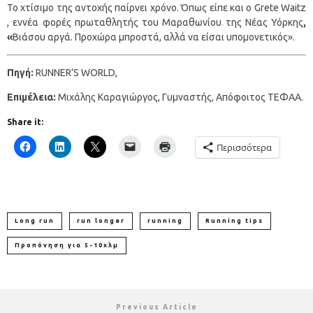
Το χτίσιμο της αντοχής παίρνει χρόνο. Όπως είπε και ο Grete Waitz
, εννέα φορές πρωταθλητής του Μαραθωνίου της Νέας Υόρκης
,
«
Βιάσου αργά. Προχώρα μπροστά, αλλά να είσαι υπομονετικός».
Πηγή:
RUNNER’S WORLD,
Επιμέλεια:
Μιχάλης Καραγιώργος, Γυμναστής, Απόφοιτος ΤΕΦΑΑ.
Share it:
Περισσότερα
Long run
run longer
running
Running tips
Προπόνηση για 5-10χλμ
Previous Article