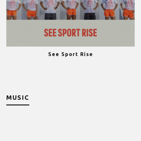
See Sport Rise
ψ
MUSIC