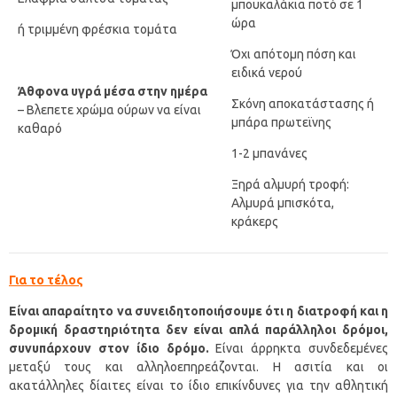
μπουκαλάκια ποτό σε 1
ώρα
ή τριμμένη φρέσκια τομάτα
Όχι απότομη πόση και
ειδικά νερού
Άθφονα υγρά μέσα στην ημέρα
Σκόνη αποκατάστασης ή
– Βλεπετε χρώμα ούρων να είναι
μπάρα πρωτεϊνης
καθαρό
1-2 μπανάνες
Ξηρά αλμυρή τροφή:
Αλμυρά μπισκότα,
κράκερς
Για το τέλος
Είναι απαραίτητο να συνειδητοποιήσουμε ότι η διατροφή και η
δρομική δραστηριότητα δεν είναι απλά παράλληλοι δρόμοι,
συνυπάρχουν στον ίδιο δρόμο.
Είναι άρρηκτα συνδεδεμένες
μεταξύ τους και αλληλοεπηρεάζονται. Η ασιτία και οι
ακατάλληλες δίαιτες είναι το ίδιο επικίνδυνες για την αθλητική