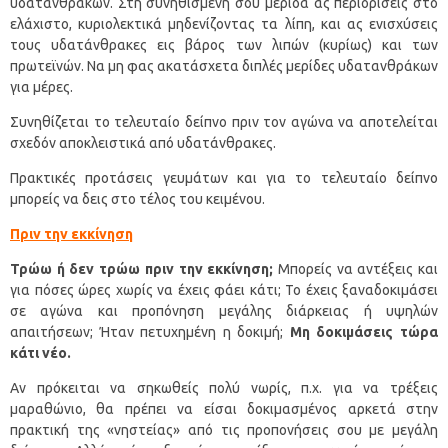
υδατανθράκων. Στη συνηθισμένη σου μερίδα ας περιορίσεις στο
ελάχιστο, κυριολεκτικά μηδενίζοντας τα λίπη, και ας ενισχύσεις
τους υδατάνθρακες εις βάρος των λιπών (κυρίως) και των
πρωτεϊνών. Να μη φας ακατάσχετα διπλές μερίδες υδατανθράκων
για μέρες.
Συνηθίζεται το τελευταίο δείπνο πριν τον αγώνα να αποτελείται
σχεδόν αποκλειστικά από υδατάνθρακες.
Πρακτικές προτάσεις γευμάτων και για το τελευταίο δείπνο
μπορείς να δεις στο τέλος του κειμένου.
Πριν την εκκίνηση
Τρώω ή δεν τρώω πριν την εκκίνηση;
Μπορείς να αντέξεις και
για πόσες ώρες χωρίς να έχεις φάει κάτι; Το έχεις ξαναδοκιμάσει
σε αγώνα και προπόνηση μεγάλης διάρκειας ή υψηλών
απαιτήσεων; Ήταν πετυχημένη η δοκιμή;
Μη δοκιμάσεις τώρα
κάτι νέο.
Αν πρόκειται να σηκωθείς πολύ νωρίς, π.χ. για να τρέξεις
μαραθώνιο, θα πρέπει να είσαι δοκιμασμένος αρκετά στην
πρακτική της «νηστείας» από τις προπονήσεις σου με μεγάλη