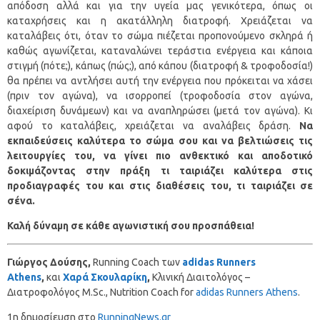
απόδοση αλλά και για την υγεία μας γενικότερα, όπως οι
καταχρήσεις και η ακατάλληλη διατροφή. Χρειάζεται να
καταλάβεις ότι, όταν το σώμα πιέζεται προπονούμενο σκληρά ή
καθώς αγωνίζεται, καταναλώνει τεράστια ενέργεια και κάποια
στιγμή (πότε;), κάπως (πώς;), από κάπου (διατροφή & τροφοδοσία!)
θα πρέπει να αντλήσει αυτή την ενέργεια που πρόκειται να χάσει
(πριν τον αγώνα), να ισορροπεί (τροφοδοσία στον αγώνα,
διαχείριση δυνάμεων) και να αναπληρώσει (μετά τον αγώνα). Κι
αφού το καταλάβεις, χρειάζεται να αναλάβεις δράση.
Να
εκπαιδεύσεις καλύτερα το σώμα σου και να βελτιώσεις τις
λειτουργίες του, να γίνει πιο ανθεκτικό και αποδοτικό
δοκιμάζοντας στην πράξη τι ταιριάζει καλύτερα στις
προδιαγραφές του και στις διαθέσεις του, τι ταιριάζει σε
σένα.
Καλή δύναμη σε κάθε αγωνιστική σου προσπάθεια!
Γιώργος
Δούσης
,
Running Coach των
adidas Runners
Athens
,
και
Χαρά Σκουλαρίκη
,
Κλινική Διαιτολόγος –
Διατροφολόγος M.Sc., Nutrition Coach for
adidas Runners Athens
.
1η δημοσίευση στο
RunningNews.gr