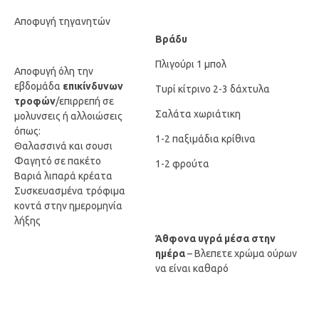
Αποφυγή τηγανητών
Βράδυ
Πλιγούρι 1 μπολ
Αποφυγή όλη την
εβδομάδα
επικίνδυνων
Τυρί κίτρινο 2-3 δάχτυλα
τροφών
/επιρρεπή σε
Σαλάτα χωριάτικη
μολυνσεις ή αλλοιώσεις
όπως:
1-2 παξιμάδια κρίθινα
Θαλασσινά και σουσι
Φαγητό σε πακέτο
1-2 φρούτα
Βαριά λιπαρά κρέατα
Συσκευασμένα τρόφιμα
κοντά στην ημερομηνία
λήξης
Άθφονα υγρά μέσα στην
ημέρα
– Βλεπετε χρώμα ούρων
να είναι καθαρό