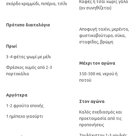
Καφές ή τσάι χωρίς γάλα
σκόρδο κρεμμύδι, πιπέρια, τσίλι
(αν συνηθίζεται)
Πρότυπο διαιτολόγιο
Αποφυγή ταχίνι, μερέντα,
φυστικοβούτυρο, σύκα,
σταφίδες, βρώμη
Πρωί
3-4 φέτες ψωμί με μέλι
Μέχρι τον αγώνα
Φρέσκος χυμός από 2-3
πορτοκάλια
350-500 mL νερού ή
ποτού
Αργότερα
Στον αγώνα
1-2 φρούτα εποχής
Καλός σχεδιασμός και
1 ημίπαχο γιαούρτι
προετοιμασία από τις
προπονήσεις
Τουλάχιστον 2-3 γουλιές