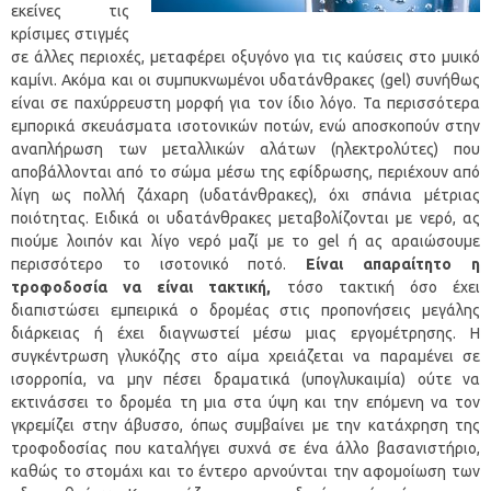
εκείνες τις
κρίσιμες στιγμές
σε άλλες περιοχές, μεταφέρει οξυγόνο για τις καύσεις στο μυικό
καμίνι. Ακόμα και οι συμπυκνωμένοι υδατάνθρακες (gel) συνήθως
είναι σε παχύρρευστη μορφή για τον ίδιο λόγο. Τα περισσότερα
εμπορικά σκευάσματα ισοτονικών ποτών, ενώ αποσκοπούν στην
αναπλήρωση των μεταλλικών αλάτων (ηλεκτρολύτες) που
αποβάλλονται από το σώμα μέσω της εφίδρωσης, περιέχουν από
λίγη ως πολλή ζάχαρη (υδατάνθρακες), όχι σπάνια μέτριας
ποιότητας. Ειδικά οι υδατάνθρακες μεταβολίζονται με νερό, ας
πιούμε λοιπόν και λίγο νερό μαζί με το gel ή ας αραιώσουμε
περισσότερο το ισοτονικό ποτό.
Είναι απαραίτητο η
τροφοδοσία να είναι τακτική,
τόσο τακτική όσο έχει
διαπιστώσει εμπειρικά ο δρομέας στις προπονήσεις μεγάλης
διάρκειας ή έχει διαγνωστεί μέσω μιας εργομέτρησης. Η
συγκέντρωση γλυκόζης στο αίμα χρειάζεται να παραμένει σε
ισορροπία, να μην πέσει δραματικά (υπογλυκαιμία) ούτε να
εκτινάσσει το δρομέα τη μια στα ύψη και την επόμενη να τον
γκρεμίζει στην άβυσσο, όπως συμβαίνει με την κατάχρηση της
τροφοδοσίας που καταλήγει συχνά σε ένα άλλο βασανιστήριο,
καθώς το στομάχι και το έντερο αρνούνται την αφομοίωση των