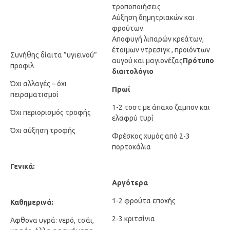
τροποποιήσεις
Αύξηση δημητριακών και
φρούτων
Αποφυγή λιπαρών κρεάτων,
έτοιμων ντρεσιγκ , προϊόντων
Συνήθης δίαιτα ”υγιεινού”
αυγού και μαγιονέζας
Πρότυπο
προφιλ
διαιτολόγιο
Όχι αλλαγές – όχι
Πρωί
πειραματισμοί
1-2 τοστ με άπαχο ζαμπον και
Όχι περιορισμός τροφής
ελαφρύ τυρί
Όχι αύξηση τροφής
Φρέσκος χυμός από 2-3
πορτοκάλια
Γενικά:
Αργότερα
1-2 φρούτα εποχής
Καθημερινά:
2-3 κριτσίνια
Άφθονα υγρά: νερό, τσάι,