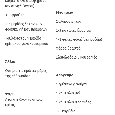
καφές, άλλα αφεψήματα
(αν συνηθίζονται)
Μεσημέρι
3-5 φρούτα
Σολομός ψητός
1-2 μερίδες λαχανικών
φρέσκων ή μαγειρεμένων
2-3 πατάτες βραστές
Τουλάχιστον 1 μερίδα
1-2 φέτες ψωμί (με προζύμι)
ημίπαχου γαλακτοκομικού
Χόρτα βραστά
Ελαιόλαδο 2-3 κουταλιές
Άλλα:
Όσπρια τις πρώτες μέρες
Απόγευμα
της εβδομάδας
1 ημίπαχο γιαούρτι
1 κουταλιά μέλι
Ψάρι
Λευκό ή Κόκκινο άπαχο
1 κουταλιά σταφίδες
κρέας
3-5 καρύδια