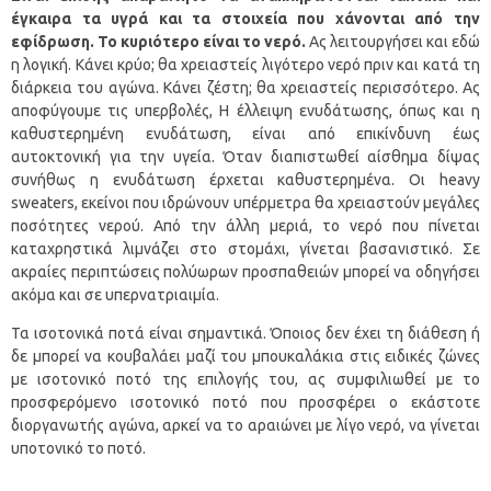
έγκαιρα τα υγρά και τα στοιχεία που χάνονται από την
εφίδρωση. Το κυριότερο είναι το νερό.
Ας λειτουργήσει και εδώ
η λογική. Κάνει κρύο; θα χρειαστείς λιγότερο νερό πριν και κατά τη
διάρκεια του αγώνα. Κάνει ζέστη; θα χρειαστείς περισσότερο. Ας
αποφύγουμε τις υπερβολές, Η έλλειψη ενυδάτωσης, όπως και η
καθυστερημένη ενυδάτωση, είναι από επικίνδυνη έως
αυτοκτονική για την υγεία. Όταν διαπιστωθεί αίσθημα δίψας
συνήθως η ενυδάτωση έρχεται καθυστερημένα. Οι heavy
sweaters, εκείνοι που ιδρώνουν υπέρμετρα θα χρειαστούν μεγάλες
ποσότητες νερού. Από την άλλη μεριά, το νερό που πίνεται
καταχρηστικά λιμνάζει στο στομάχι, γίνεται βασανιστικό. Σε
ακραίες περιπτώσεις πολύωρων προσπαθειών μπορεί να οδηγήσει
ακόμα και σε υπερνατριαιμία.
Τα ισοτονικά ποτά είναι σημαντικά. Όποιος δεν έχει τη διάθεση ή
δε μπορεί να κουβαλάει μαζί του μπουκαλάκια στις ειδικές ζώνες
με ισοτονικό ποτό της επιλογής του, ας συμφιλιωθεί με το
προσφερόμενο ισοτονικό ποτό που προσφέρει ο εκάστοτε
διοργανωτής αγώνα, αρκεί να το αραιώνει με λίγο νερό, να γίνεται
υποτονικό το ποτό.