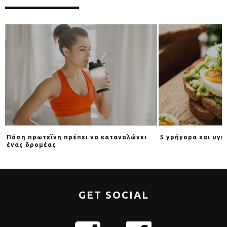
αναλώνει
5 γρήγορα και υγιεινά σνακ
Banana 
GET SOCIAL