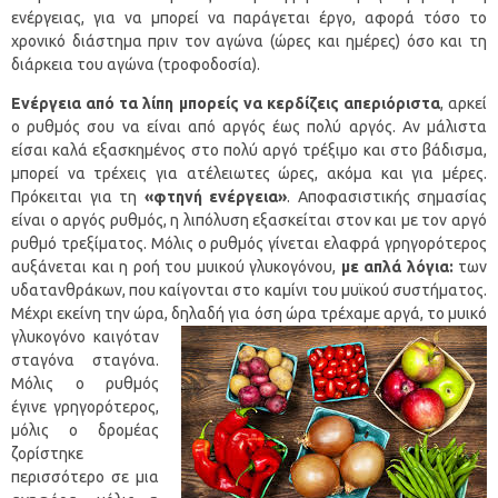
ενέργειας, για να μπορεί να παράγεται έργο, αφορά τόσο το
χρονικό διάστημα πριν τον αγώνα (ώρες και ημέρες) όσο και τη
διάρκεια του αγώνα (τροφοδοσία).
Ενέργεια από τα λίπη μπορείς να κερδίζεις απεριόριστα
, αρκεί
ο ρυθμός σου να είναι από αργός έως πολύ αργός. Αν μάλιστα
είσαι καλά εξασκημένος στο πολύ αργό τρέξιμο και στο βάδισμα,
μπορεί να τρέχεις για ατέλειωτες ώρες, ακόμα και για μέρες.
Πρόκειται για τη
«φτηνή ενέργεια»
. Αποφασιστικής σημασίας
είναι ο αργός ρυθμός, η λιπόλυση εξασκείται στον και με τον αργό
ρυθμό τρεξίματος. Μόλις ο ρυθμός γίνεται ελαφρά γρηγορότερος
αυξάνεται και η ροή του μυικού γλυκογόνου,
με απλά λόγια:
των
υδατανθράκων, που καίγονται στο καμίνι του μυϊκού συστήματος.
Μέχρι εκείνη την ώρα, δηλαδή για όση ώρα τρέ
χαμε αργά, το μυικό
γλυκογόνο καιγόταν
σταγόνα σταγόνα.
Μόλις ο ρυθμός
έγινε γρηγορότερος,
μόλις ο δρομέας
ζορίστηκε
περισσότερο σε μια