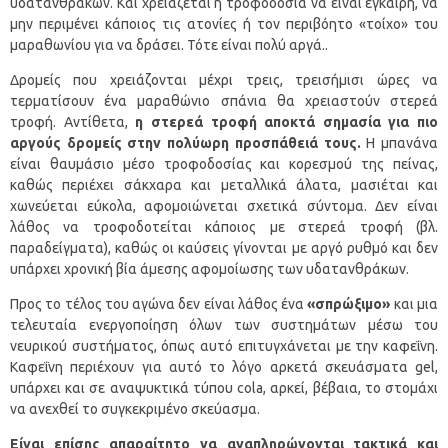
υδατανθράκων. Και χρειάζεται η τροφοδοσία να είναι έγκαιρη, να
μην περιμένει κάποιος τις ατονίες ή τον περιβόητο «τοίχο» του
μαραθωνίου για να δράσει. Τότε είναι πολύ αργά..
Δρομείς που χρειάζονται μέχρι τρεις, τρεισήμισι ώρες να
τερματίσουν ένα μαραθώνιο σπάνια θα χρειαστούν στερεά
τροφή. Αντίθετα,
η στερεά τροφή αποκτά σημασία για πιο
αργούς δρομείς στην πολύωρη προσπάθειά τους.
Η μπανάνα
είναι θαυμάσιο μέσο τροφοδοσίας και κορεσμού της πείνας,
καθώς περιέχει σάκχαρα και μεταλλικά άλατα, μασιέται και
χωνεύεται εύκολα, αφομοιώνεται σχετικά σύντομα. Δεν είναι
λάθος να τροφοδοτείται κάποιος με στερεά τροφή (βλ.
παραδείγματα), καθώς οι καύσεις γίνονται με αργό ρυθμό και δεν
υπάρχει χρονική βία άμεσης αφομοίωσης των υδατανθράκων.
Προς το τέλος του αγώνα δεν είναι λάθος ένα
«σπρώξιμο»
και μια
τελευταία ενεργοποίηση όλων των συστημάτων μέσω του
νευρικού συστήματος, όπως αυτό επιτυγχάνεται με την καφεΐνη.
Καφεΐνη περιέχουν για αυτό το λόγο αρκετά σκευάσματα gel,
υπάρχει και σε αναψυκτικά τύπου cola, αρκεί, βέβαια, το στομάχι
να ανεχθεί το συγκεκριμένο σκεύασμα.
Είναι επίσης απαραίτητο να αναπληρώνονται τακτικά και