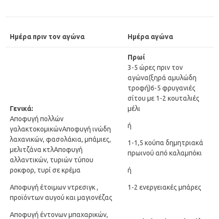
Ημέρα πριν τον αγώνα
Ημέρα αγώνα
Πρωί
3-5 ώρες πριν τον
αγώνα(ξηρά αμυλώδη
τροφή)6-5 φρυγανιές
σίτου με 1-2 κουταλιές
Γενικά:
μέλι
Αποφυγή πολλών
ή
γαλακτοκομικώνΑποφυγή ινώδη
λαχανικών, φασολάκια, μπάμιες,
1-1,5 κούπα δημητριακά
μελιτζάνα κτλΑποφυγή
πρωινού από καλαμπόκι
αλλαντικών, τυριών τύπου
ροκφορ, τυρί σε κρέμα
ή
Αποφυγή έτοιμων ντρεσιγκ ,
1-2 ενεργειακές μπάρες
προϊόντων αυγού και μαγιονέζας
Αποφυγή έντονων μπαχαρικών,