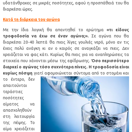
υδατάνθρακες σε μικρές ποσότητες, αφού η προσπάθειά του θα
διαρκέσει ώρες.
Κατά τη διάρκεια του αγώνα
Με την ίδια λογική θα απαντηθεί το ερώτημα
«τι είδους
τροφοδοσία να έχω σε έναν αγώνα;».
Σε αγώνα που θα
διαρκέσει 20-40 λεπτά θα πιεις λίγες γουλιές νερό, μόνο αν τις
έχεις πολύ ανάγκη κι αν ο καιρός σε αναγκάζει να πιεις. Δεν
χρειάζεται να φας κάτι. Κυρίως θα πιεις για να αναπληρώσεις τα
στοιχεία που χάνονται μέσω της εφίδρωσης.
Όσο περισσότερο
διαρκεί ο αγώνας τόσο συχνότερα πίνεις. Η τροφοδοσία είναι
κυρίως πόσιμη
γιατί αφομοιώνεται σύντομα από το στομάχι και
το έντερο, δεν
απαιτούνται
τεράστιες
ποσότητες
αίματος να
απασχοληθούν
στη λειτουργία
της πέψης. Το
αίμα χρειάζεται