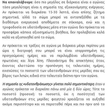
Να επαναλάβουμε:
όσο πιο μεγάλος σε διάρκεια είναι ο αγώνας
τόσο μεγαλύτερη είναι η σημασία της εξοικονόμησης ενέργειας.
Αν πρόκειται να διαρκέσει 15-30 λεπτά, είναι επίσης ζήτημα
σημαντικό, αλλά το σώμα μπορεί να ανταπεξέλθει με τα
διαθέσιμα ενεργειακά αποθέματα σε σάκχαρα, ενώ και η
τροφοδοσία σε υδατάνθρακες μέσα στον αγώνα δεν πρόκειται να
προσφέρει κάποια αξιοσημείωτη βοήθεια, δεν προλαβαίνει καλά
καλά να αξιοποιηθεί από το σώμα.
Αν πρόκειται να τρέξεις σε αγώνα με διάρκεια μέχρι περίπου μια
ώρα η διατροφή σου μπορεί να είναι ισορροπημένη τις
προηγούμενες ημέρες και να περιλαμβάνει υδατάνθρακες,
πρωτείνες και λίγα λίπη. Πλεονέκτημα θα αποκτήσεις όταν,
έχοντας ελαττώσει την προπόνηση τις τελευταίες ημέρες,
ενισχύσεις το ποσοστό των υδατανθράκων στις μερίδες σου εις
βάρος των λιπών, ειδικά στο τελευταίο δείπνο πριν τον αγώνα.
Η σημασία ης «υδατανθράκωσης» γίνεται πολύ σημαντικότερη
όταν ο
αγώνας πρόκειται να διαρκέσει πάνω από μία ή δύο ώρες.
Τότε το
ποσοστό (προσοχή: το ποσοστό, όχι η ποσότητα!) των
υδατανθράκων στις μερίδες φαγητού χρειάζεται να αυξηθεί
ακόμα περισσότερο και να παραταθεί πέρα και πιο πριν από το