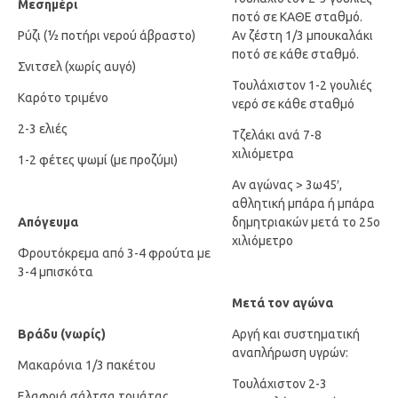
Μεσημέρι
ποτό σε ΚΑΘΕ σταθμό.
Ρύζι (½ ποτήρι νερού άβραστο)
Αν ζέστη 1/3 μπουκαλάκι
ποτό σε κάθε σταθμό.
Σνιτσελ (χωρίς αυγό)
Τουλάχιστον 1-2 γουλιές
Καρότο τριμένο
νερό σε κάθε σταθμό
2-3 ελιές
Τζελάκι ανά 7-8
χιλιόμετρα
1-2 φέτες ψωμί (με προζύμι)
Αν αγώνας > 3ω45′,
αθλητική μπάρα ή μπάρα
Απόγευμα
δημητριακών μετά το 25ο
χιλιόμετρο
Φρουτόκρεμα από 3-4 φρούτα με
3-4 μπισκότα
Μετά τον αγώνα
Βράδυ (νωρίς)
Αργή και συστηματική
αναπλήρωση υγρών:
Μακαρόνια 1/3 πακέτου
Τουλάχιστον 2-3
Ελαφριά σάλτσα τομάτας