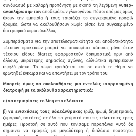
συνδυασμό με χαλαρή προπόνηση με σκοπό τη λεγόμενη
«υπερ-
αναπλήρωση»
των αποθεμάτων γλυκογόνου. Πόσοι από μας όμως
έχουν την εμπειρία ή τους ταιριάζει το συγκεκριμένο προφίλ
δρομέα, ώστε να ακολουθήσουν χωρίς ρίσκο ένα συγκεκριμένο
διατροφικό «πρωτόκολλο»;
Συμπεράσματα για την αποτελεσματικότητα και αποδοτικότητα
τέτοιων πρακτικών μπορεί να αποκομίσει κάποιος μόνο όταν
τέτοιου είδους δίαιτες εφαρμοστούν δοκιμαστικά πριν από
άλλους, μικρότερης σημασίας αγώνες, αλλιώτικα εμπεριέχουν
υψηλό ρίσκο. Το σώμα χρειάζεται και σε αυτό το θέμα να
ερωτηθεί έγκαιρα και να απαντήσει με τον τρόπο του.
Μπορείς όμως να ακολουθήσεις μια εντελώς ισορροπημένη
διατροφή με τα ακόλουθα χαρακτηριστικά:
α)
να περιορίσεις τα λίπη στο ελάχιστο
β)
να ενισχύσεις τους υδατάνθρακες
(ρύζι, ψωμί, δημητριακά,
ζυμαρικά, πατάτες) σε όλα τα γεύματά σου τις τελευταίες τρεις
ημέρες. Προσοχή σε αυτό που τονίσαμε παραπάνω! Αυτό δε
σημαίνει να τραφείς με μεγαλύτερη ή διπλάσια ποσότητα