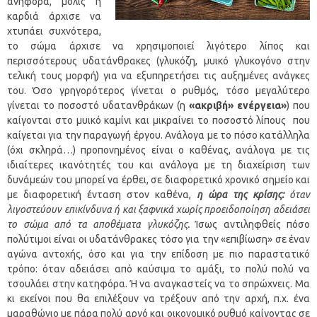
ανηφόρα, μόλις η
καρδιά άρχισε να
χτυπάει συχνότερα,
το σώμα άρχισε να χρησιμοποιεί λιγότερο λίπος και
περισσότερους υδατάνθρακες (γλυκόζη, μυικό γλυκογόνο στην
τελική τους μορφή) για να εξυπηρετήσει τις αυξημένες ανάγκες
του. Όσο γρηγορότερος γίνεται ο ρυθμός, τόσο μεγαλύτερο
γίνεται το ποσοστό υδατανθράκων (η
«ακριβή» ενέργεια»
) που
καίγονται στο μυικό καμίνι και μικραίνει το ποσοστό λίπους που
καίγεται για την παραγωγή έργου. Ανάλογα με το πόσο κατάλληλα
(όχι σκληρά…) προπονημένος είναι ο καθένας, ανάλογα με τις
ιδιαίτερες ικανότητές του και ανάλογα με τη διαχείριση των
δυνάμεών του μπορεί να έρθει, σε διαφορετικό χρονικό σημείο και
με διαφορετική ένταση στον καθένα,
η ώρα της κρίσης:
όταν
λιγοστεύουν επικίνδυνα ή και ξαφνικά χωρίς προειδοποίηση αδειάσει
το σώμα από τα αποθέματα γλυκόζης.
Ίσως αντιληφθείς πόσο
πολύτιμοι είναι οι υδατάνθρακες τόσο για την «επιβίωση» σε έναν
αγώνα αντοχής, όσο και για την επίδοση με πιο παραστατικό
τρόπο: όταν αδειάσει από καύσιμα το αμάξι, το πολύ πολύ να
τσουλάει στην κατηφόρα. Ή να αναγκαστείς να το σπρώχνεις. Μα
κι εκείνοι που θα επιλέξουν να τρέξουν από την αρχή, π.χ. ένα
μαραθώνιο με πάρα πολύ αργό και οικονομικό ρυθμό καίγοντας σε