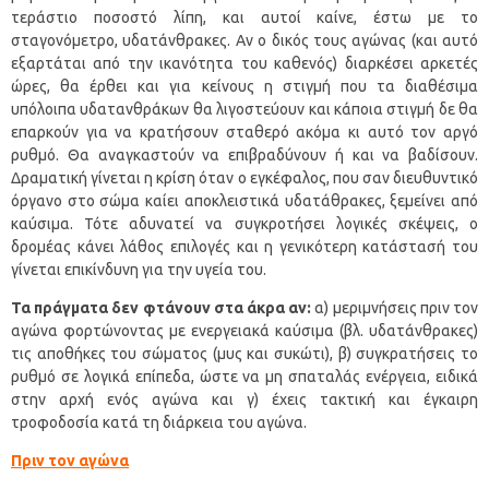
τεράστιο ποσοστό λίπη, και αυτοί καίνε, έστω με το
σταγονόμετρο, υδατάνθρακες. Αν ο δικός τους αγώνας (και αυτό
εξαρτάται από την ικανότητα του καθενός) διαρκέσει αρκετές
ώρες, θα έρθει και για κείνους η στιγμή που τα διαθέσιμα
υπόλοιπα υδατανθράκων θα λιγοστεύουν και κάποια στιγμή δε θα
επαρκούν για να κρατήσουν σταθερό ακόμα κι αυτό τον αργό
ρυθμό. Θα αναγκαστούν να επιβραδύνουν ή και να βαδίσουν.
Δραματική γίνεται η κρίση όταν ο εγκέφαλος, που σαν διευθυντικό
όργανο στο σώμα καίει αποκλειστικά υδατάθρακες, ξεμείνει από
καύσιμα. Τότε αδυνατεί να συγκροτήσει λογικές σκέψεις, ο
δρομέας κάνει λάθος επιλογές και η γενικότερη κατάστασή του
γίνεται επικίνδυνη για την υγεία του.
Τα πράγματα δεν φτάνουν στα άκρα αν:
α) μεριμνήσεις πριν τον
αγώνα φορτώνοντας με ενεργειακά καύσιμα (βλ. υδατάνθρακες)
τις αποθήκες του σώματος (μυς και συκώτι), β) συγκρατήσεις το
ρυθμό σε λογικά επίπεδα, ώστε να μη σπαταλάς ενέργεια, ειδικά
στην αρχή ενός αγώνα και γ) έχεις τακτική και έγκαιρη
τροφοδοσία κατά τη διάρκεια του αγώνα.
Πριν τον αγώνα