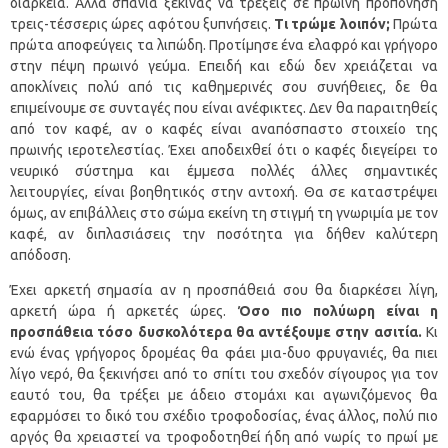
διάρκεια. Αλλά σπάνια ξεκινάς να τρέξεις σε πρωινή προπόνηση
τρεις-τέσσερις ώρες αφότου ξυπνήσεις.
Τι τρώμε λοιπόν;
Πρώτα
πρώτα αποφεύγεις τα λιπώδη. Προτίμησε ένα ελαφρό και γρήγορο
στην πέψη πρωινό γεύμα. Επειδή και εδώ δεν χρειάζεται να
αποκλίνεις πολύ από τις καθημερινές σου συνήθειες, δε θα
επιμείνουμε σε συνταγές που είναι ανέφικτες. Δεν θα παραιτηθείς
από τον καφέ, αν ο καφές είναι αναπόσπαστο στοιχείο της
πρωινής ιεροτελεστίας. Έχει αποδειχθεί ότι ο καφές διεγείρει το
νευρικό σύστημα και έμμεσα πολλές άλλες σημαντικές
λειτουργίες, είναι βοηθητικός στην αντοχή. Θα σε καταστρέψει
όμως, αν επιβάλλεις στο σώμα εκείνη τη στιγμή τη γνωριμία με τον
καφέ, αν διπλασιάσεις την ποσότητα για δήθεν καλύτερη
απόδοση.
Έχει αρκετή σημασία αν η προσπάθειά σου θα διαρκέσει λίγη,
αρκετή ώρα ή αρκετές ώρες.
Όσο πιο πολύωρη είναι η
προσπάθεια τόσο δυσκολότερα θα αντέξουμε στην ασιτία.
Κι
ενώ ένας γρήγορος δρομέας θα φάει μια-δυο φρυγανιές, θα πιει
λίγο νερό, θα ξεκινήσει από το σπίτι του σχεδόν σίγουρος για τον
εαυτό του, θα τρέξει με άδειο στομάχι και αγωνιζόμενος θα
εφαρμόσει το δικό του σχέδιο τροφοδοσίας, ένας άλλος, πολύ πιο
αργός θα χρειαστεί να τροφοδοτηθεί ήδη από νωρίς το πρωί με