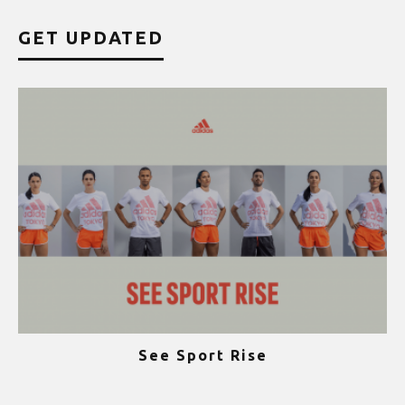
GET UPDATED
See Sport Rise
ψ