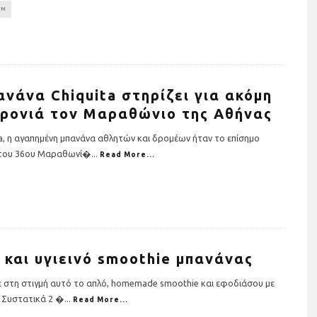
ON
ανάνα Chiquita στηρίζει για ακόμη
χρονιά τον Μαραθώνιο της Αθήνας
ta, η αγαπημένη μπανάνα αθλητών και δρομέων ήταν το επίσημο
του 36ου Μαραθωνί�
...
Read More...
ησης σε όργανα
Τρέχουμε όλοι για όλους: Η
ια το σπίτι (+τι
Stoiximan Wheels Of Chang
οσέξεις)
στέλνει ένα ηχηρό μήνυμα γ
την ισότητα για δεύτερη
χρονιά στον 13o
 και υγιεινό smoothie μπανάνας
Ημιμαραθώνιο της Αθήνας
 στη στιγμή αυτό το απλό, homemade smoothie και εφοδιάσου με
. Συστατικά 2 �
...
Read More...