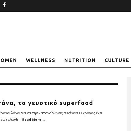
nstagram
facebook
OMEN
WELLNESS
NUTRITION
CULTURE
άνα, το γευστικό superfood
οχοι λόγοι για να την καταναλώνεις συνέχεια Ο χρόνος έχει
 τα τελευ�
...
Read More...