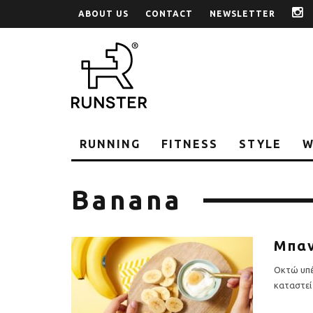
ABOUT US
CONTACT
NEWSLETTER
i
RUNNING
FITNESS
STYLE
W
Banana
Μπαν
Οκτώ υπέρ
καταστεί