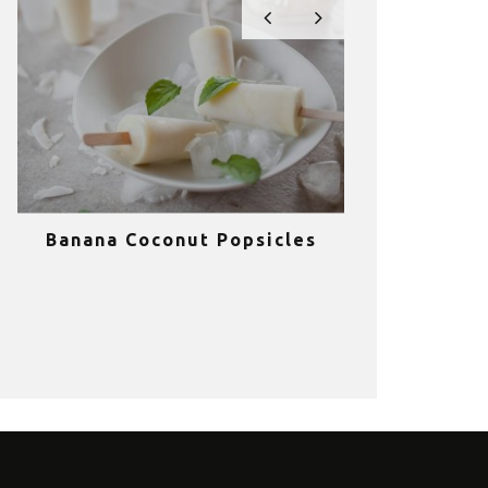
Banana Coconut Popsicles
10 σούπερ
υγιεινά sm
κα