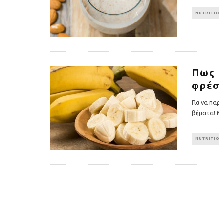
NUTRITI
Πως 
φρέσ
Για να π
βήματα!
NUTRITI