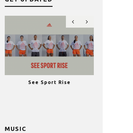
See Sport Rise
Πραγματοποι
e
επιτυχία 
ια
Fitness C
MUSIC