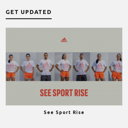
GET UPDATED
See Sport Rise
ψ