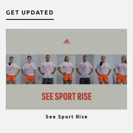
GET UPDATED
See Sport Rise
ψ