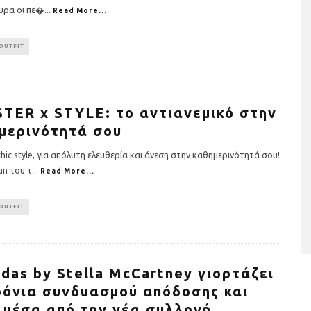
ουρα οι πε�
...
Read More...
OUTFIT
TER x STYLE: το αντιανεμικό στην
μερινότητά σου
ταριστές βελουτέ
5 γρήγορα και υγιεινά σνακ
hic style, για απόλυτη ελευθερία και άνεση στην καθημερινότητά σου!
α τον χειμώνα
fan του τ
...
Read More...
OUTFIT
idas by Stella McCartney γιορτάζει
ρόνια συνδυασμού απόδοσης και
 μέσα από την νέα συλλογή