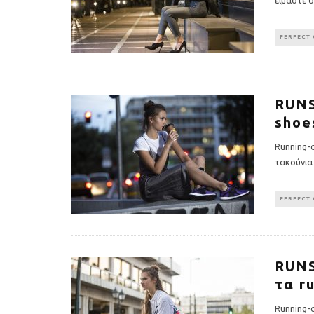
PERFECT 
RUNS
shoe
Running-c
τακούνια
PERFECT 
RUNS
τα r
Running-c