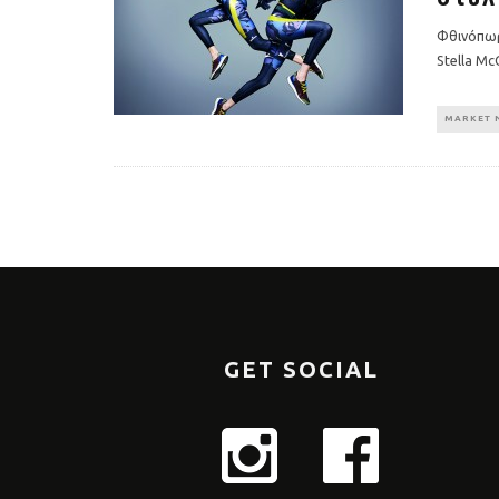
Φθινόπωρ
Stella Mc
MARKET 
GET SOCIAL