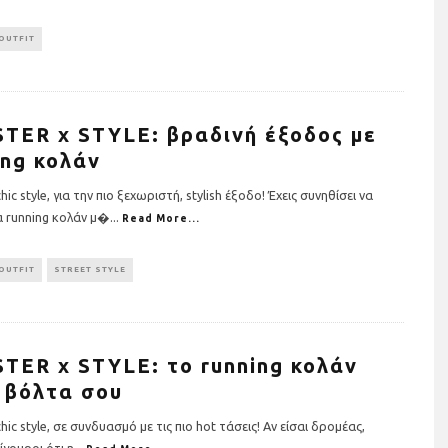
OUTFIT
TER x STYLE: βραδινή έξοδος με
ing κολάν
hic style, για την πιο ξεχωριστή, stylish έξοδο! Έχεις συνηθίσει να
 running κολάν μ�
...
Read More...
OUTFIT
STREET STYLE
ησης σε όργανα
Τρέχουμε όλοι για όλους: Η
ια το σπίτι (+τι
Stoiximan Wheels Of Chang
οσέξεις)
στέλνει ένα ηχηρό μήνυμα γ
την ισότητα για δεύτερη
χρονιά στον 13o
TER x STYLE: το running κολάν
Ημιμαραθώνιο της Αθήνας
 βόλτα σου
hic style, σε συνδυασμό με τις πιο hot τάσεις! Αν είσαι δρομέας,
ίγουροι ότι η
...