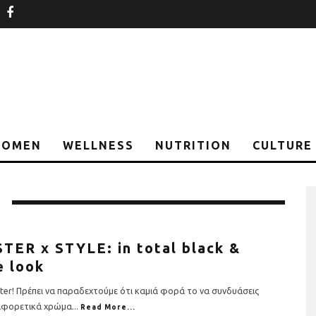
nstagram
facebook
OMEN
WELLNESS
NUTRITION
CULTURE
TER x STYLE: in total black &
e look
ter! Πρέπει να παραδεχτούμε ότι καμιά φορά το να συνδυάσεις
αφορετικά χρώμα
...
Read More...