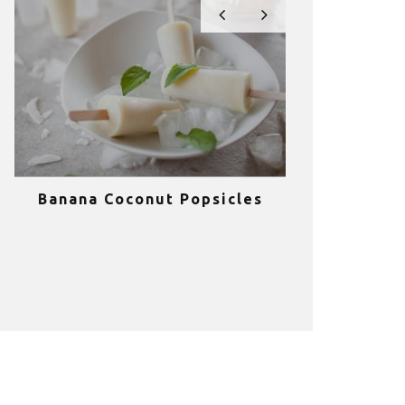
Banana Coconut Popsicles
10 σούπερ
υγιεινά sm
κα