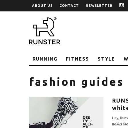
ABOUT US
CONTACT
NEWSLETTER
i
RUNNING
FITNESS
STYLE
W
fashion guides
RUNS
whit
Hey, Runs
πολλά δι