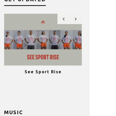
See Sport Rise
Πραγματοποι
e
επιτυχία 
ια
Fitness C
MUSIC