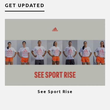
GET UPDATED
See Sport Rise
ψ