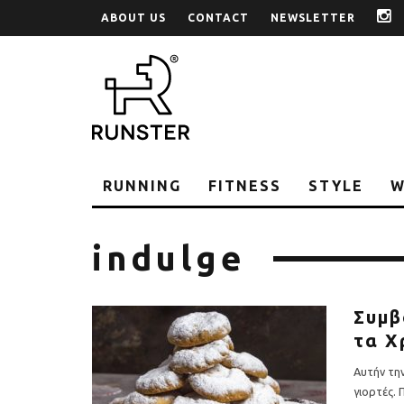
ABOUT US
CONTACT
NEWSLETTER
i
RUNNING
FITNESS
STYLE
W
indulge
Συμβ
τα Χ
Αυτήν την
γιορτές.