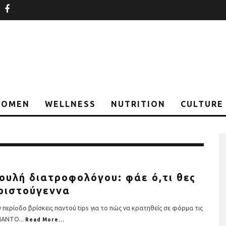
nstagram
facebook
OMEN
WELLNESS
NUTRITION
CULTURE
ουλή διατροφολόγου: φάε ό,τι θες
ριστούγεννα
 περίοδο βρίσκεις παντού tips για το πώς να κρατηθείς σε φόρμα τις
 ΠΑΝΤΟ
...
Read More...