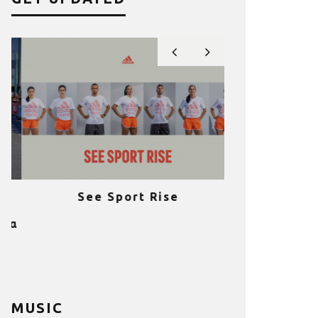
See Sport Rise
Πραγματοποι
e
επιτυχία 
ια
Fitness C
MUSIC