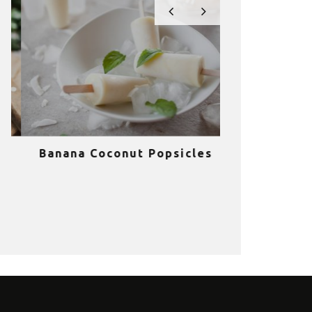
Banana Coconut Popsicles
10 σούπερ
υγιεινά sm
κα