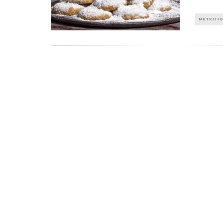
NUTRITI
Πέθανε ο «πατέρας του
Αύξηση ζήτ
αιώνα», Dick Hoyt που έτρεχε
γυμναστικής γ
με τον ανάπηρο γιο του
να πρ