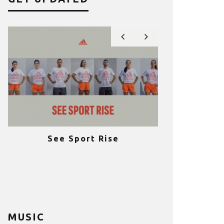
See Sport Rise
Πραγματοποι
e
επιτυχία 
ια
Fitness C
MUSIC