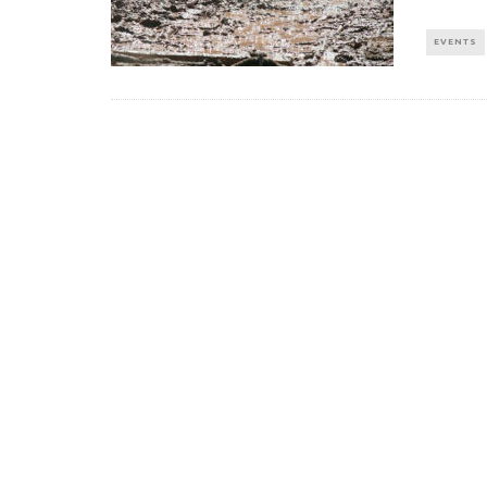
EVENTS
Πέθανε ο «πατέρας του
Αύξηση ζήτ
αιώνα», Dick Hoyt που έτρεχε
γυμναστικής γ
με τον ανάπηρο γιο του
να πρ