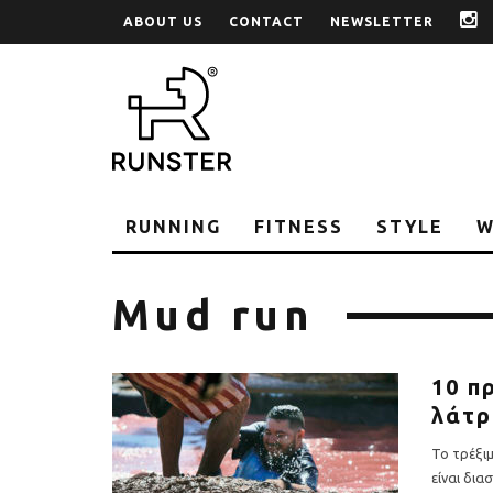
ABOUT US
CONTACT
NEWSLETTER
i
RUNNING
FITNESS
STYLE
W
Mud run
10 π
λάτρ
Το τρέξιμ
είναι δια