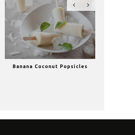
Banana Coconut Popsicles
10 σούπερ
υγιεινά sm
κα