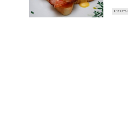
ENTERTA
Πέθανε ο «πατέρας του
Αύξηση ζήτ
αιώνα», Dick Hoyt που έτρεχε
γυμναστικής γ
με τον ανάπηρο γιο του
να πρ