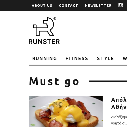
ABOUT US
CONTACT
NEWSLETTER
i
RUNNING
FITNESS
STYLE
W
Must go
Απόλ
Αθήν
Διαλέξαμ
νοητά σ
...