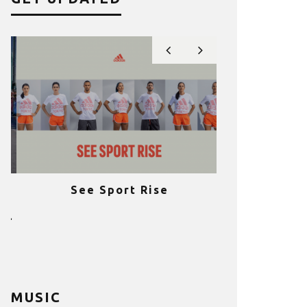
See Sport Rise
Πραγματοποι
e
επιτυχία 
ια
Fitness C
MUSIC