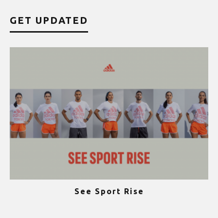
GET UPDATED
See Sport Rise
ψ