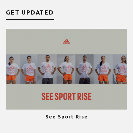
GET UPDATED
See Sport Rise
ψ