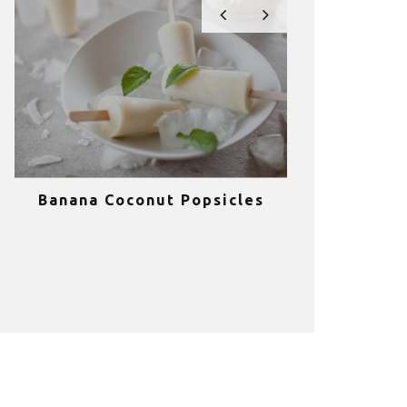
Banana Coconut Popsicles
10 σούπερ
υγιεινά sm
κα