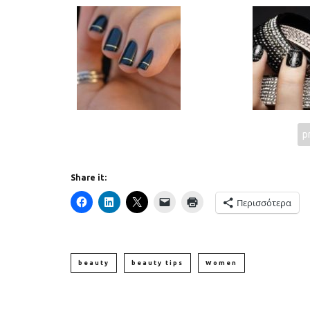
p
Υγιεινό κέικ λεμονιού με
Οι 4 πιο λαχ
παπαρουνόσπορο και μύρτιλα
σούπες γι
Share it:
Περισσότερα
beauty
beauty tips
Women