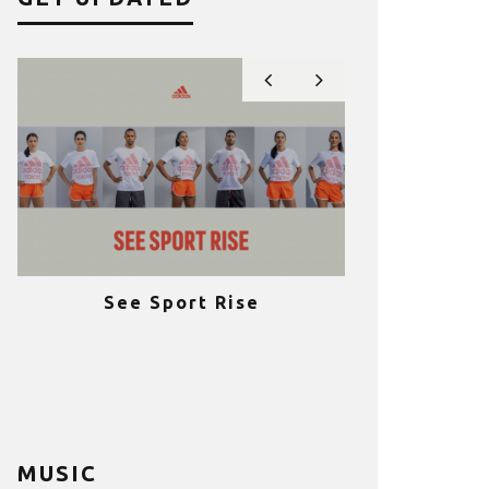
See Sport Rise
Πραγματοποι
e
επιτυχία 
ια
Fitness C
MUSIC