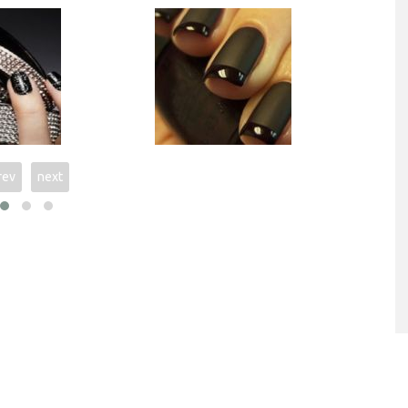
rev
next
ταριστές βελουτέ
5 γρήγορα και υγιεινά σνακ
α τον χειμώνα