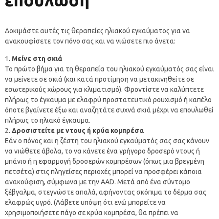
επούλωση
Δοκιμάστε αυτές τις θεραπείες ηλιακού εγκαύματος για να
ανακουφίσετε τον πόνο σας και να νιώσετε πιο άνετα:
Μείνε στη σκιά
Το πρώτο βήμα για τη θεραπεία του ηλιακού εγκαύματός σας είναι
να μείνετε σε σκιά (και κατά προτίμηση να μετακινηθείτε σε
εσωτερικούς χώρους για κλιματισμό). Φροντίστε να καλύπτετε
πλήρως το έγκαυμα με ελαφρύ προστατευτικό ρουχισμό ή καπέλο
όποτε βγαίνετε έξω και αναζητάτε συχνά σκιά μέχρι να επουλωθεί
πλήρως το ηλιακό έγκαυμα.
Δροσιστείτε με ντους ή κρύα κομπρέσα
Εάν ο πόνος και η ζέστη του ηλιακού εγκαύματός σας σας κάνουν
να νιώθετε άβολα, το να κάνετε ένα γρήγορο δροσερό ντους ή
μπάνιο ή η εφαρμογή δροσερών κομπρέσων (όπως μια βρεγμένη
πετσέτα) στις πληγείσες περιοχές μπορεί να προσφέρει κάποια
ανακούφιση, σύμφωνα με την AAD. Μετά από ένα σύντομο
ξέβγαλμα, στεγνώστε απαλά, αφήνοντας σκόπιμα το δέρμα σας
ελαφρώς υγρό. (Λάβετε υπόψη ότι ενώ μπορείτε να
χρησιμοποιήσετε πάγο σε κρύα κομπρέσα, θα πρέπει να