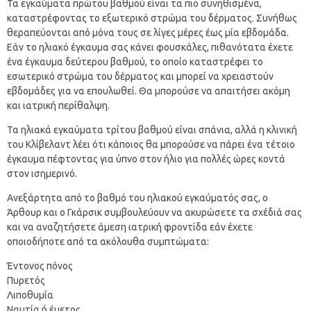
Τα εγκαύματα πρώτου βαθμού είναι τα πιο συνηθισμένα,
καταστρέφοντας το εξωτερικό στρώμα του δέρματος. Συνήθως
θεραπεύονται από μόνα τους σε λίγες μέρες έως μία εβδομάδα.
Εάν το ηλιακό έγκαυμα σας κάνει φουσκάλες, πιθανότατα έχετε
ένα έγκαυμα δεύτερου βαθμού, το οποίο καταστρέφει το
εσωτερικό στρώμα του δέρματος και μπορεί να χρειαστούν
εβδομάδες για να επουλωθεί. Θα μπορούσε να απαιτήσει ακόμη
και ιατρική περίθαλψη.
Τα ηλιακά εγκαύματα τρίτου βαθμού είναι σπάνια, αλλά η κλινική
του Κλίβελαντ λέει ότι κάποιος θα μπορούσε να πάρει ένα τέτοιο
έγκαυμα πέφτοντας για ύπνο στον ήλιο για πολλές ώρες κοντά
στον ισημερινό.
Ανεξάρτητα από το βαθμό του ηλιακού εγκαύματός σας, ο
Άρθουρ και ο Γκάρσικ συμβουλεύουν να ακυρώσετε τα σχέδιά σας
και να αναζητήσετε άμεση ιατρική φροντίδα εάν έχετε
οποιοδήποτε από τα ακόλουθα συμπτώματα:
Έντονος πόνος
Πυρετός
Λιποθυμία
Ναυτία ή έμετος