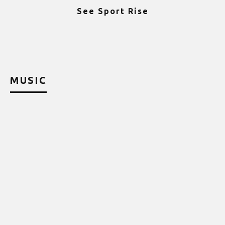
See Sport Rise
ψ
MUSIC