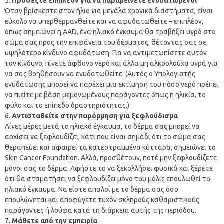
Προσέξτε επιπλέον για να παραμείνετε ενυδατωμένοι
Όταν βρίσκεστε στον ήλιο για μεγάλα χρονικά διαστήματα, είναι
εύκολο να υπερθερμανθείτε και να αφυδατωθείτε – επιπλέον,
όπως σημειώνει η AAD, ένα ηλιακό έγκαυμα θα τραβήξει υγρό στο
σώμα σας προς την επιφάνεια του δέρματος, θέτοντας σας σε
υψηλότερο κίνδυνο αφυδάτωση. Για να αντιμετωπίσετε αυτόν
τον κίνδυνο, πίνετε άφθονο νερό και άλλα μη αλκοολούχα υγρά για
να σας βοηθήσουν να ενυδατωθείτε. (Αυτός ο Υπολογιστής
ενυδάτωσης μπορεί να παρέχει μια εκτίμηση του πόσο νερό πρέπει
να πιείτε με βάση μεμονωμένους παράγοντες όπως η ηλικία, το
φύλο και το επίπεδο δραστηριότητας.)
Αντισταθείτε στην παρόρμηση για ξεφλούδισμα
Λίγες μέρες μετά το ηλιακό έγκαυμα, το δέρμα σας μπορεί να
αρχίσει να ξεφλουδίζει, κάτι που είναι σημάδι ότι το σώμα σας
θεραπεύει και αφαιρεί τα κατεστραμμένα κύτταρα, σημειώνει το
Skin Cancer Foundation. Αλλά, προσθέτουν, ποτέ μην ξεφλουδίζετε
μόνοι σας το δέρμα. Αφήστε το να ξεκολλήσει φυσικά και ξέρετε
ότι θα σταματήσει να ξεφλουδίζει μόνο του μόλις επουλωθεί το
ηλιακό έγκαυμα. Να είστε απαλοί με το δέρμα σας όσο
επουλώνεται και αποφύγετε τυχόν σκληρούς καθαριστικούς
παράγοντες ή λούφα κατά τη διάρκεια αυτής της περιόδου.
Μάθετε από την εμπειρία