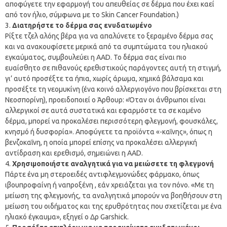
αποφύγετε την εφαρμογή του απευθείας σε δέρμα που έχει καεί
από τον ήλιο, σύμφωνα με το Skin Cancer Foundation.)
Διατηρήστε το δέρμα σας ενυδατωμένο
Ρίξτε τζελ αλόης βέρα για να απαλύνετε το ξεραμένο δέρμα σας
και να ανακουφίσετε μερικά από τα συμπτώματα του ηλιακού
εγκαύματος, συμβουλεύει η AAD. Το δέρμα σας είναι πιο
ευαίσθητο σε πιθανούς ερεθιστικούς παράγοντες αυτή τη στιγμή,
γι’ αυτό προσέξτε τα ήπια, χωρίς άρωμα, χημικά βάλσαμα και
προσέξτε τη νεομυκίνη (ένα κοινό αλλεργιογόνο που βρίσκεται στη
Νεοσπορίνη), προειδοποιεί ο Άρθουρ: «Όταν οι άνθρωποι είναι
αλλεργικοί σε αυτά συστατικά και εφαρμόστε τα σε καμένο
δέρμα, μπορεί να προκαλέσει περισσότερη φλεγμονή, φουσκάλες,
κνησμό ή δυσφορία». Αποφύγετε τα προϊόντα «-καΐνης», όπως η
βενζοκαΐνη, η οποία μπορεί επίσης να προκαλέσει αλλεργική
αντίδραση και ερεθισμό, σημειώνει η AAD.
Χρησιμοποιήστε αναλγητικά για να μειώσετε τη φλεγμονή
Πάρτε ένα μη στεροειδές αντιφλεγμονώδες φάρμακο, όπως
ιβουπροφαίνη ή ναπροξένη , εάν χρειάζεται για τον πόνο. «Με τη
μείωση της φλεγμονής, τα αναλγητικά μπορούν να βοηθήσουν στη
μείωση του οιδήματος και της ερυθρότητας που σχετίζεται με ένα
ηλιακό έγκαυμα», εξηγεί ο Δρ Garshick.