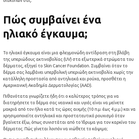
διακοπών σας.
Πώς συμβαίνει ένα
ηλιακό έγκαυμα;
Το ηλιακό έγκαυμα είναι μια φλεγμονώδη αντίδραση στη βλάβη
της υπεριώδους ακτινοβολίας (UV) στα εξωτερικά στρώματα του
δέρματος, εξηγεί το Skin Cancer Foundation. Συμβαίνει όταν το
δέρμα σας λαμβάνει υπερβολική υπεριώδη ακτινοβολία χωρίς την
κατάλληλη προστασία από αντηλιακά και ρούχα, προσθέτει η
Αμερικανική Ακαδημία Δερματολογίας (AAD).
Πιθανότατα γνωρίζετε ήδη ότι ο καλύτερος τρόπος για να
διατηρήσετε το δέρμα σας νεανικό και υγιές είναι να μείνετε
μακριά από τον ήλιο κατά τις ώρες αιχμής (10 π.μ. έως 4 μ.μ.) και να
χρησιμοποιείτε αντηλιακό και προστατευτικό ρουχισμό όταν
βγαίνετε έξω, όπως συνιστάται από το Ίδρυμα για τον καρκίνο του
δέρματος. Πώς γίνεται λοιπόν να νιώθετε το κάψιμο;