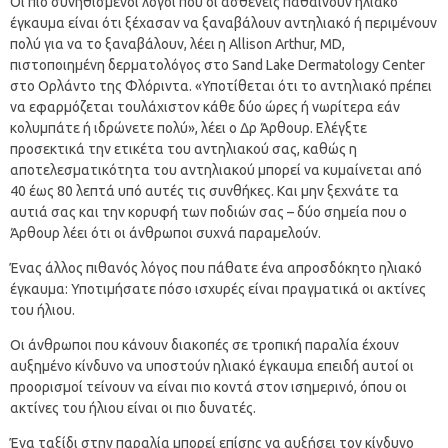
Οι πιο συνηθισμένοι λόγοι που οι ασθενείς παθαίνουν ηλιακό
έγκαυμα είναι ότι ξέχασαν να ξαναβάλουν αντηλιακό ή περιμένουν
πολύ για να το ξαναβάλουν, λέει η Allison Arthur, MD,
πιστοποιημένη δερματολόγος στο Sand Lake Dermatology Center
στο Ορλάντο της Φλόριντα. «Υποτίθεται ότι το αντηλιακό πρέπει
να εφαρμόζεται τουλάχιστον κάθε δύο ώρες ή νωρίτερα εάν
κολυμπάτε ή ιδρώνετε πολύ», λέει ο Δρ Άρθουρ. Ελέγξτε
προσεκτικά την ετικέτα του αντηλιακού σας, καθώς η
αποτελεσματικότητα του αντηλιακού μπορεί να κυμαίνεται από
40 έως 80 λεπτά υπό αυτές τις συνθήκες. Και μην ξεχνάτε τα
αυτιά σας και την κορυφή των ποδιών σας – δύο σημεία που ο
Άρθουρ λέει ότι οι άνθρωποι συχνά παραμελούν.
Ένας άλλος πιθανός λόγος που πάθατε ένα απροσδόκητο ηλιακό
έγκαυμα: Υποτιμήσατε πόσο ισχυρές είναι πραγματικά οι ακτίνες
του ήλιου.
Οι άνθρωποι που κάνουν διακοπές σε τροπική παραλία έχουν
αυξημένο κίνδυνο να υποστούν ηλιακό έγκαυμα επειδή αυτοί οι
προορισμοί τείνουν να είναι πιο κοντά στον ισημερινό, όπου οι
ακτίνες του ήλιου είναι οι πιο δυνατές.
Ένα ταξίδι στην παραλία μπορεί επίσης να αυξήσει τον κίνδυνο