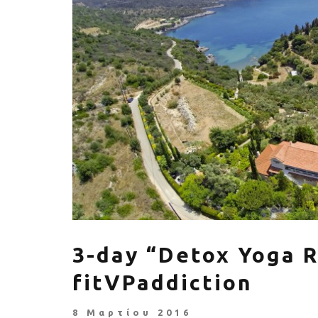
Πέθανε ο «πατέρας του
Αύξηση ζήτ
αιώνα», Dick Hoyt που έτρεχε
γυμναστικής γ
με τον ανάπηρο γιο του
να πρ
3-day “Detox Yoga R
fitVPaddiction
8 Μαρτίου 2016