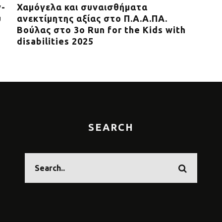
ν-
Χαμόγελα και συναισθήματα
Η P
υ
ανεκτίμητης αξίας στο Π.Α.Α.ΠΑ.
με 
Βούλας στο 3ο Run for the Kids with
του
disabilities 2025
Περ
SEARCH