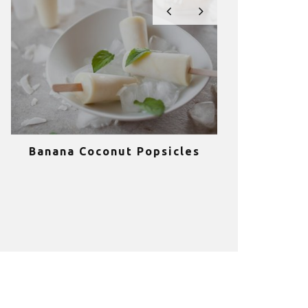
Banana Coconut Popsicles
10 σούπερ
υγιεινά sm
κα