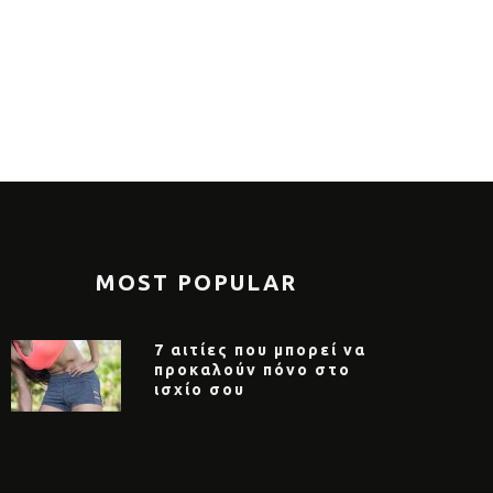
epsiCo Hellas «Τρέχει για τα Παιδιά
Με επιτυχί
αναπηρία», στηρίζοντας το έργο
Δρόμων Αντ
 Κέντρου Κοινωνικής Πρόνοιας
Ζωγράφου 
ιφερειακής Αττικής
MOST POPULAR
7 αιτίες που μπορεί να
προκαλούν πόνο στο
ισχίο σου