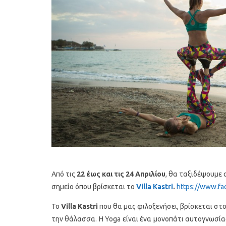
Υγιεινό κέικ λεμονιού με
Οι 4 πιο λαχ
παπαρουνόσπορο και μύρτιλα
σούπες γι
Από τις
22 έως και τις 24 Απριλίου
, θα ταξιδέψουμε 
σημείο όπου βρίσκεται το
Villa Kastri
.
https://www.fa
Το
Villa Kastri
που θα μας φιλοξενήσει, βρίσκεται στ
την θάλασσα. Η Yoga είναι ένα μονοπάτι αυτογνωσίας 