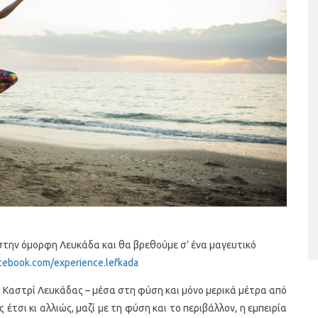
ταριστές βελουτέ
5 γρήγορα και υγιεινά σνακ
α τον χειμώνα
στην όμορφη Λευκάδα και θα βρεθούμε σ’ ένα μαγευτικό
cebook.com/experience.lefkada
o Καστρί Λευκάδας – μέσα στη φύση και μόνο μερικά μέτρα από
έτσι κι αλλιώς, μαζί με τη φύση και το περιβάλλον, η εμπειρία