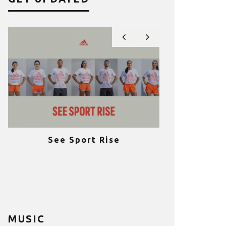
See Sport Rise
Πραγματοποι
e
επιτυχία 
ια
Fitness C
MUSIC