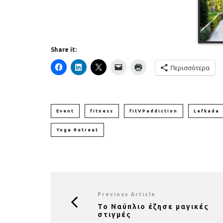
Share it:
Περισσότερα
Event
fitness
fitVPaddiction
Lefkada
Yoga Retreat
Previous Article
Το Ναύπλιο έζησε μαγικές
στιγμές