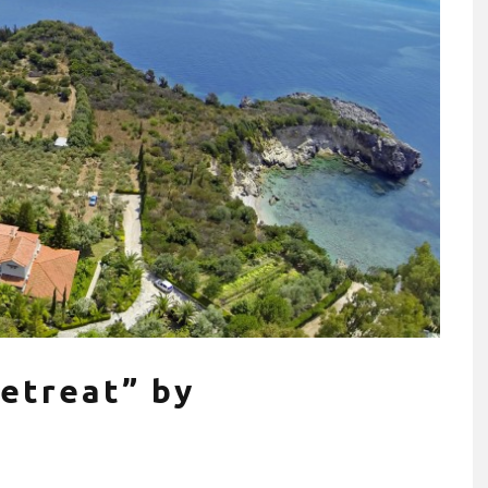
ησης σε όργανα
Τρέχουμε όλοι για όλους: Η
ια το σπίτι (+τι
Stoiximan Wheels Of Chang
οσέξεις)
στέλνει ένα ηχηρό μήνυμα γ
την ισότητα για δεύτερη
etreat” by
χρονιά στον 13o
Ημιμαραθώνιο της Αθήνας