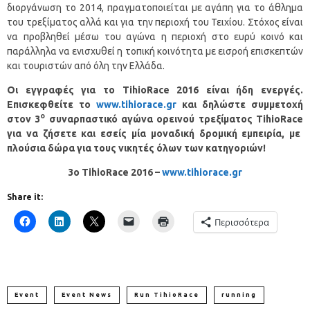
διοργάνωση το 2014, πραγματοποιείται με αγάπη για το άθλημα
του τρεξίματος αλλά και για την περιοχή του Τειχίου. Στόχος είναι
να προβληθεί μέσω του αγώνα η περιοχή στο ευρύ κοινό και
παράλληλα να ενισχυθεί η τοπική κοινότητα με εισροή επισκεπτών
και τουριστών από όλη την Ελλάδα.
Οι εγγραφές για το
TihioRace
2016 είναι ήδη ενεργές.
Επισκεφθείτε το
www
.
tihiorace
.
gr
και δηλώστε συμμετοχή
ο
στον 3
συναρπαστικό αγώνα ορεινού τρεξίματος
TihioRace
για να ζήσετε και εσείς μία μοναδική δρομική εμπειρία, με
πλούσια δώρα για τους νικητές όλων των κατηγοριών!
3
o
TihioRace
2016 –
www
.
tihiorace
.
gr
Share it:
Περισσότερα
Event
Event News
Run TihioRace
running