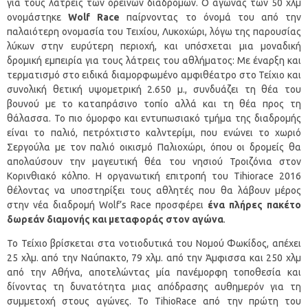
για τους λάτρεις των ορεινών διαδρομών. Ο αγώνας των 50 χλμ
ονομάστηκε
Wolf
Race
παίρνοντας το όνομά του από την
παλαιότερη ονομασία του Τειχίου, Λυκοχώρι, λόγω της παρουσίας
λύκων στην ευρύτερη περιοχή, και υπόσχεται μια μοναδική
δρομική εμπειρία για τους λάτρεις του αθλήματος: Με έναρξη και
τερματισμό στο ειδικά διαμορφωμένο αμφιθέατρο στο Τείχιο και
συνολική θετική υψομετρική 2.650 μ., συνδυάζει τη θέα του
βουνού με το καταπράσινο τοπίο αλλά και τη θέα προς τη
θάλασσα. Το πιο όμορφο και εντυπωσιακό τμήμα της διαδρομής
είναι το παλιό, πετρόχτιστο καλντερίμι, που ενώνει το χωριό
Σεργούλα με τον παλιό οικισμό Παλιοχώρι, όπου οι δρομείς θα
απολαύσουν την μαγευτική θέα του νησιού Τροιζόνια στον
Κορινθιακό κόλπο. Η οργανωτική επιτροπή του Tihiorace 2016
θέλοντας να υποστηρίξει τους αθλητές που θα λάβουν μέρος
στην νέα διαδρομή Wolf’s Race προσφέρει
ένα πλήρες πακέτο
δωρεάν διαμονής και μεταφοράς στον αγώνα
.
Το Τείχιο βρίσκεται στα νοτιοδυτικά του Νομού Φωκίδος, απέχει
25 χλμ. από την Ναύπακτο, 79 χλμ. από την Άμφισσα και 250 χλμ
από την Αθήνα, αποτελώντας μία πανέμορφη τοποθεσία και
δίνοντας τη δυνατότητα μιας απόδρασης αυθημερόν για τη
συμμετοχή στους αγώνες. Το TihioRace από την πρώτη του