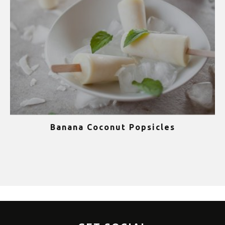
Banana Coconut Popsicles
1