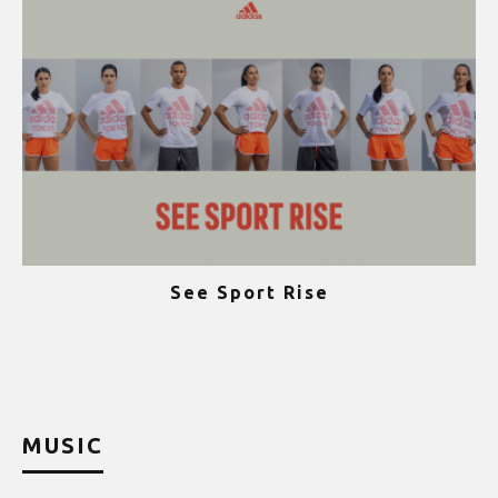
See Sport Rise
ψ
MUSIC