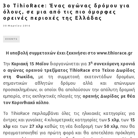
3o TihioRace: Ένας αγώνας δρόμου για
όλους, σε μια από τις πιο όμορφες
ορεινές περιοχές της Ελλάδας
30 Μαρτίου 2016
EVENTS
Η υποβολή συμμετοχών έχει ξεκινήσει στο
www
.
tihiorace
.
gr
η
Την
Κυριακή 15 Μαΐου
διοργανώνεται για
3
συνεχόμενη χρονιά
ο αγώνας ορεινού τρεξίματος
TihioRace
στο Τείχιο Δωρίδος
στη Φωκίδα,
με τη συμμετοχή εκατοντάδων δρομέων,
σημαντικών αθλητών δρόμου αλλά και επώνυμων
προσκεκλημένων, οι οποίοι θα απολαύσουν την απόλυτη δρομική
εμπειρία, στις εκπληκτικές πλαγιές της
ορεινής Δωρίδας με θέα
τον Κορινθιακό κόλπο
.
Το TihioRace περιλαμβάνει όλες τις ηλικιακές κατηγορίες για
άντρες και γυναίκες 4 χιλιομετρικές κατηγορίες των
5 χλμ
, των
15
χλμ
και των
27 χλμ
καθώς τη νέα διαδρομή των
50 χλμ
, που θα
πραγματοποιηθεί για πρώτη φορά και θα αποτελέσει πρόκληση