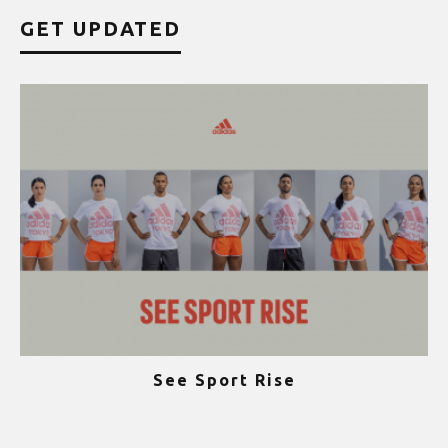
GET UPDATED
See Sport Rise
ψ