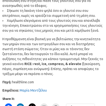
σπονδυλική σου στήλη και πίεσε τους γλουτούς σου για να
ανασηκωθείς από το έδαφος.
Σήκωσε τη λεκάνη τόσο ψηλά όσο οι γλουτοί σου σου
επιτρέπουν, χωρίς να χρειάζεται συμμετοχή από τη μέση σου.
Χαμήλωσε ελεγχόμενα από τους γλουτούς σου και επανέλαβε
την κίνηση. Επικεντρώσου στο να χρησιμοποιήσεις τους γλουτούς
σου για να σηκώσεις τους μηρούς σου και μετά χαμήλωσε ξανά.
Η προθέρμανση είναι βασική για να βελτιώσεις την κινητικότητα
των μηρών σου και των αστραγάλων σου και να διατηρήσεις
σωστή στάση σώματος. Όταν οι μύες και οι τένοντες δεν
ζεσταίνονται, δεν λειτουργούν το ίδιο καλά. Αυτό μπορεί να
αυξήσεις τις πιθανότητες για κάποιο τραυματισμό. Μην ξεχνάς το
γενικό κανόνα
RICE: rest, ice, compress, & elevate
(ξεκούραση,
πάγος, συμπίεση και ανύψωση). Επίσης, πρέπει να αποφύγεις το
τρέξιμο μέχρι να περάσει ο πόνος.
Πηγή:
healthline.com
Επιμέλεια:
Μαρία Μεντζέλου
Share it: