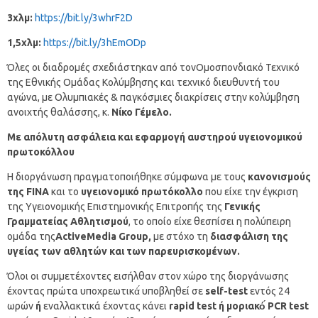
3χλμ:
https://bit.ly/3whrF2D
1,5χλμ:
https://bit.ly/3hEmODp
Όλες οι διαδρομές σχεδιάστηκαν από τονΟμοσπονδιακό Τεχνικό
της Εθνικής Ομάδας Κολύμβησης και τεχνικό διευθυντή του
αγώνα, με Ολυμπιακές & παγκόσμιες διακρίσεις στην κολύμβηση
ανοιχτής θαλάσσης, κ.
Νίκο Γέμελο.
Με απόλυτη ασφάλεια και εφαρμογή αυστηρού υγειονομικού
πρωτοκόλλου
Η διοργάνωση πραγματοποιήθηκε σύμφωνα με τους
κανονισμούς
της
FINA
και το
υγειονομικό πρωτόκολλο
που είχε την έγκριση
της Υγειονομικής Επιστημονικής Επιτροπής της
Γενικής
Γραμματείας Αθλητισμού
, το οποίο είχε θεσπίσει η πολύπειρη
ομάδα της
ActiveMedia
Group
,
με στόχο τη
διασφάλιση της
υγείας των αθλητών και των παρευρισκομένων.
Όλοι οι συμμετέχοντες εισήλθαν στον χώρο της διοργάνωσης
έχοντας πρώτα υποχρεωτικά́ υποβληθεί σε
self-test
εντός 24
ωρών
ή
εναλλακτικά έχοντας κάνει
rapid test ή μοριακό́ PCR test