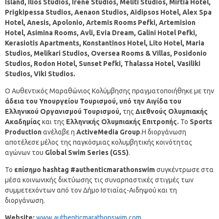
Island, Ilios Studios, Irene Studios, Meliti Studios, Mirtia Hotel,
Prigkipessa Studios, Aenaon Studios, Aidipsos Hotel, Alex Spa
Hotel, Anesis, Apolonio, Artemis Rooms Pefki, Artemision
Hotel, Asimina Rooms, Avli, Evia Dream, Galini Hotel Pefki,
Kerasiotis Apartments, Konstantinos Hotel, Lito Hotel, Maria
Studios, Melikari Studios, Oversea Rooms & Villas, Posidonio
Studios, Rodon Hotel, Sunset Pefki, Thalassa Hotel, Vasiliki
Studios, Viki Studios.
Ο Αυθεντικός Μαραθώνιος Κολύμβησης πραγματοποιήθηκε με την
άδεια του Υπουργείου Τουρισμού
,
υπό την Αιγίδα του
Ελληνικού Οργανισμού Τουρισμού,
της
Διεθνούς Ολυμπιακής
Ακαδημίας
και της
Ελληνικής Ολυμπιακής Επιτροπής.
Το
Sports
Production
ανέλαβε η
ActiveMedia
Group
.Η διοργάνωση
αποτέλεσε μέλος της παγκόσμιας κολυμβητικής κοινότητας
αγώνων του
Global
Swim
Series
(
GSS
)
.
Το
επίσημο
hashtag
#
authenticmarathonswim
συγκέντρωσε στα
μέσα κοινωνικής δικτύωσης τις συναρπαστικές στιγμές των
συμμετεχόντων από τον Δήμο Ιστιαίας-Αιδηψού και τη
διοργάνωση.
Website:
www.authenticmarathonswim.com