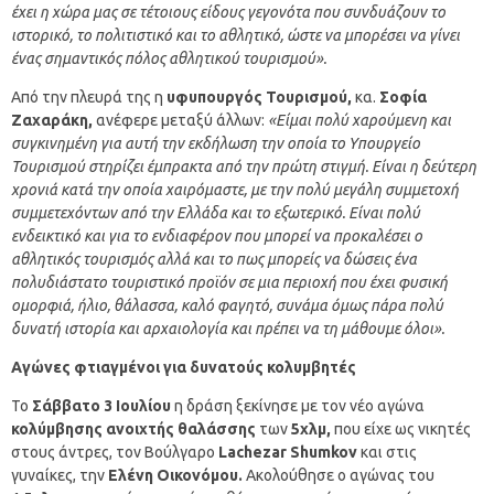
έχει η χώρα μας σε τέτοιους είδους γεγονότα που συνδυάζουν το
ιστορικό, το πολιτιστικό και το αθλητικό, ώστε να μπορέσει να γίνει
ένας σημαντικός πόλος αθλητικού τουρισμού».
Από την πλευρά της η
υφυπουργός Τουρισμού,
κα.
Σοφία
Ζαχαράκη,
ανέφερε μεταξύ άλλων:
«Είμαι πολύ χαρούμενη και
συγκινημένη για αυτή την εκδήλωση την οποία το Υπουργείο
Τουρισμού στηρίζει έμπρακτα από την πρώτη στιγμή. Είναι η δεύτερη
χρονιά κατά την οποία χαιρόμαστε, με την πολύ μεγάλη συμμετοχή
συμμετεχόντων από την Ελλάδα και το εξωτερικό. Είναι πολύ
ενδεικτικό και για το ενδιαφέρον που μπορεί να προκαλέσει ο
αθλητικός τουρισμός αλλά και το πως μπορείς να δώσεις ένα
πολυδιάστατο τουριστικό προϊόν σε μια περιοχή που έχει φυσική
ομορφιά, ήλιο, θάλασσα, καλό φαγητό, συνάμα όμως πάρα πολύ
δυνατή ιστορία και αρχαιολογία και πρέπει να τη μάθουμε όλοι».
Αγώνες φτιαγμένοι για δυνατούς κολυμβητές
Το
Σάββατο 3 Ιουλίου
η δράση ξεκίνησε με τον νέο αγώνα
κολύμβησης ανοιχτής θαλάσσης
των
5χλμ,
που είχε ως νικητές
στους άντρες, τον Βούλγαρο
Lachezar Shumkov
και στις
γυναίκες, την
Ελένη Οικονόμου.
Ακολούθησε ο αγώνας του