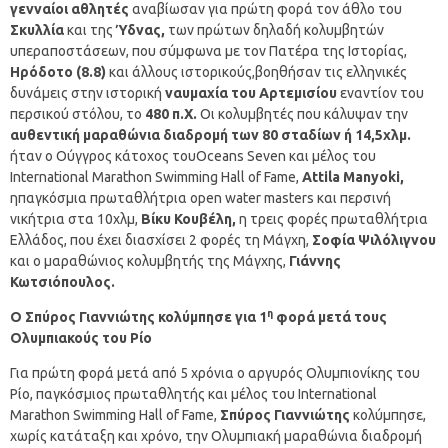
γενναίοι αθλητές
αναβίωσαν για πρώτη φορά τον άθλο του
Σκυλλία
και της
Ύδνας,
των πρώτων δηλαδή κολυμβητών
υπεραποστάσεων, που σύμφωνα με τον Πατέρα της Ιστορίας,
Ηρόδοτο (8.8)
και άλλους ιστορικούς,βοηθήσαν τις ελληνικές
δυνάμεις στην ιστορική
ναυμαχία του Αρτεμισίου
εναντίον του
περσικού στόλου, το
480 π.Χ.
Οι κολυμβητές που κάλυψαν την
αυθεντική μαραθώνια διαδρομή των 80 σταδίων ή 14,5χλμ.
ήταν ο Ούγγρος κάτοχος τουOceans Seven και μέλος του
International Marathon Swimming Hall of Fame,
Attila
Manyoki
,
ηπαγκόσμια πρωταθλήτρια open water masters και περσινή
νικήτρια στα 10χλμ,
Βίκυ Κουβέλη,
η τρεις φορές πρωταθλήτρια
Ελλάδος, που έχει διασχίσει 2 φορές τη Μάγχη,
Σοφία Ψιλόλιγνου
και ο μαραθώνιος κολυμβητής της Μάγχης,
Γιάννης
Κωτσιόπουλος.
η
Ο Σπύρος Γιαννιώτης κολύμπησε για 1
φορά μετά τους
Ολυμπιακούς του Ρίο
Για πρώτη φορά μετά από 5 χρόνια ο αργυρός Ολυμπιονίκης του
Ρίο, παγκόσμιος πρωταθλητής και μέλος του International
Marathon Swimming Hall of Fame,
Σπύρος Γιαννιώτης
κολύμπησε,
χωρίς κατάταξη και χρόνο, την Ολυμπιακή μαραθώνια διαδρομή