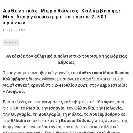
Αυθεντικός Μαραθώνιος Κολύμβησης:
Μια διοργάνωση με ιστορία 2.501
χρόνων
7 Ιουλίου 2021
EVENTS
Ανέδειξε τον αθλητικό & πολιτιστικό τουρισμό της Βόρειας
Εύβοιας
Το παγκόσμιο κολυμβητικό γεγονός του
Αυθεντικού Μαραθωνίου
Κολύμβησης
διοργανώθηκε με απόλυτη ασφάλεια και επιτυχία
η
για
2
συνεχή χρονιά
στις
2-4 Ιουλίου 2021,
στον
Δήμο Ιστιαίας
– Αιδηψού.
Ερασιτέχνες και επαγγελματίες κολυμβητές από
10 χώρες,
από
τις
ΗΠΑ,
τη
Ρωσία,
την
Ισπανία,
την
Ολλανδία,
την
Πολωνία,
την
Ουγγαρία,
τη
Βουλγαρία,
τη
Μάλτα,
το
Λουξεμβούργο
και
την
Ελλάδα
επισκέφτηκαν τη
Βόρεια Εύβοια
για τις ανάγκες της
διοργάνωσης ανακαλύπτοντας τον πολιτιστικό και αθλητικό