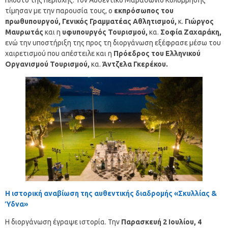
πλούτο της περιοχής. Τον Αυθεντικό Μαραθώνιο Κολύμβησης
τίμησαν με την παρουσία τους, ο
εκπρόσωπος του
πρωθυπουργού, Γενικός Γραμματέας Αθλητισμού,
κ.
Γιώργος
Μαυρωτάς
και η
υφυπουργός Τουρισμού,
κα.
Σοφία Ζαχαράκη,
ενώ την υποστήριξη της προς τη διοργάνωση εξέφρασε μέσω του
χαιρετισμού που απέστειλε και η
Πρόεδρος του Ελληνικού
Οργανισμού Τουρισμού,
κα.
Άντζελα Γκερέκου.
Η ιστορική αναβίωση της αυθεντικής διαδρομής «Σκυλλίας &
Ύδνα»
Η διοργάνωση έγραψε ιστορία. Την
Παρασκευή 2 Ιουλίου,
4