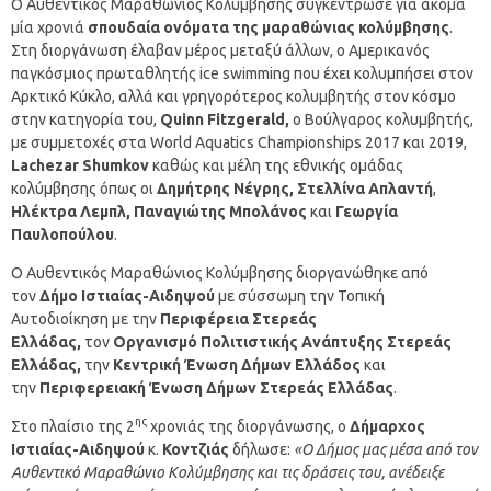
Ο Αυθεντικός Μαραθώνιος Κολύμβησης συγκέντρωσε για ακόμα
μία χρονιά
σπουδαία ονόματα της μαραθώνιας κολύμβησης
.
Στη διοργάνωση έλαβαν μέρος μεταξύ άλλων, ο Αμερικανός
παγκόσμιος πρωταθλητής ice swimming που έχει κολυμπήσει στον
Αρκτικό Κύκλο, αλλά και γρηγορότερος κολυμβητής στον κόσμο
στην κατηγορία του,
Quinn
Fitzgerald
,
ο Βούλγαρος κολυμβητής,
με συμμετοχές στα World Aquatics Championships 2017 και 2019,
Lachezar Shumkov
καθώς και μέλη της εθνικής ομάδας
κολύμβησης όπως οι
Δημήτρης Νέγρης, Στελλίνα Απλαντή
,
Ηλέκτρα Λεμπλ, Παναγιώτης Μπολάνος
και
Γεωργία
Παυλοπούλου
.
Ο Αυθεντικός Μαραθώνιος Κολύμβησης διοργανώθηκε από
τον
Δήμο Ιστιαίας-Αιδηψού
με σύσσωμη την Τοπική
Αυτοδιοίκηση με την
Περιφέρεια Στερεάς
Ελλάδας,
τον
Οργανισμό Πολιτιστικής Ανάπτυξης Στερεάς
Ελλάδας,
την
Κεντρική Ένωση Δήμων Ελλάδος
και
την
Περιφερειακή Ένωση Δήμων Στερεάς Ελλάδας
.
ης
Στο πλαίσιο της 2
χρονιάς της διοργάνωσης, ο
Δήμαρχος
Ιστιαίας-Αιδηψού
κ.
Κοντζιάς
δήλωσε:
«Ο Δήμος μας μέσα από τον
Αυθεντικό Μαραθώνιο Κολύμβησης και τις δράσεις του, ανέδειξε