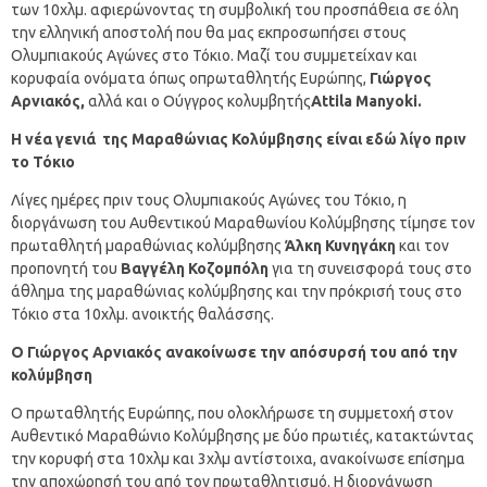
των 10χλμ. αφιερώνοντας τη συμβολική του προσπάθεια σε όλη
την ελληνική αποστολή που θα μας εκπροσωπήσει στους
Ολυμπιακούς Αγώνες στο Τόκιο. Μαζί του συμμετείχαν και
κορυφαία ονόματα όπως οπρωταθλητής Ευρώπης,
Γιώργος
Αρνιακός,
αλλά και ο Ούγγρος κολυμβητής
Attila
Manyoki
.
Η νέα γενιά της Μαραθώνιας Κολύμβησης είναι εδώ λίγο πριν
το Τόκιο
Λίγες ημέρες πριν τους Ολυμπιακούς Αγώνες του Τόκιο, η
διοργάνωση του Αυθεντικού Μαραθωνίου Κολύμβησης τίμησε τον
πρωταθλητή μαραθώνιας κολύμβησης
Άλκη Κυνηγάκη
και τον
προπονητή του
Βαγγέλη Κοζομπόλη
για τη συνεισφορά τους στο
άθλημα της μαραθώνιας κολύμβησης και την πρόκρισή τους στο
Τόκιο στα 10χλμ. ανοικτής θαλάσσης.
Ο Γιώργος Αρνιακός ανακοίνωσε την απόσυρσή του από την
κολύμβηση
Ο πρωταθλητής Ευρώπης, που ολοκλήρωσε τη συμμετοχή στον
Αυθεντικό Μαραθώνιο Κολύμβησης με δύο πρωτιές, κατακτώντας
την κορυφή στα 10χλμ και 3χλμ αντίστοιχα, ανακοίνωσε επίσημα
την αποχώρησή του από τον πρωταθλητισμό. Η διοργάνωση