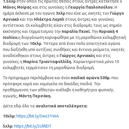
1.5χλμ
στον οποίο τις πρώτες θέσεις στους άντρες κατέκτησε ο
Μάνος Μοίρας
και στις γυναίκες η
Γεωργία Παυλοπούλου.
Η
ημέρα έκλεισε με τον αγώνα
3χλμ
που είχε ως νικητές τον
Γιώργο
Αρνιακό
και την
Ηλέκτρα Λεμπλ
στους άντρες και γυναίκες
αντίστοιχα. Οι κολυμβητές είχαν στις διαδρομές τους ως σημείο
εκκίνησης και τερματισμού την
παραλία Πευκί.
Την
Κυριακή 4
Ιουλίου
,η διοργάνωση κορυφώθηκε με τη μαραθώνια κολυμβητική
διαδρομή των
10χλμ.
Ύστερα από έναν πολύ απαιτητικό αγώνα
που διεξήχθη υπό αντίξοες συνθήκες και έντονα ρεύματα, νικητές
αναδείχθηκαν στους άντρες ο
Γιώργος Αρνιακός
και στις
γυναίκες η
Μαρίνα Τριανταφυλλίδη.
Χαρακτηριστικά μόνο 10
κολυμβητές τερμάτισαν τη μαραθώνια διαδρομή.
Το πρόγραμμα περιλάμβανε και έναν
παιδικό αγώνα 500μ.
που
πρόσφερε χαρά και χαμόγελα σε δεκάδες παιδιά. Την
προθέρμανση των αθλητών ανέλαβε η καθηγήτρια φυσικής
αγωγής,
Μάντη Περσάκη.
Δείτε εδώ όλα τα
αναλυτικά αποτελέσματα:
10χλμ:
https://bit.ly/3wo3YWA
5χλμ:
https://bit.ly/2UlREIT