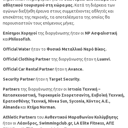
αθλητικού τουρισμού
στη χώρα μας.
Κατά τη διάρκεια των
αγώνων διεξήχθη έρευνα στους συμμετέχοντες αθλητές και
επισκέπτες της περιοχής, τα αποτελέσματα της οποίας θα
παρουσιαστούν τους επόμενους μήνες.
Επίσημοι Χορηγοί
της διοργάνωσης ήταν οι
NP
Ασφαλιστική
και
Philosofish
.
Official
Water
ήταν το
Φυσικό Μεταλλικό Νερό Βίκος.
Official Clothing Partner
της διοργάνωσης ήταν η
Luanvi.
Official Car Rental Partner
ήταν η
Avance.
Security Partner
ήταν η
Target Security.
Partners
της διοργάνωσης ήταν οι
Ιστιαία Τεχνική –
Κατασκευαστική,
Τυροκομείο Σχορετσανίτη,
Ευβοϊκή Τεχνική,
Ερατοσθένης Τεχνική,
Nivea
Sun
,
Syconia
, Κόντος Α.Ε.,
Almanda
και
Κτήμα
Norman
.
Athletic
Partners
του
Αυθεντικού Μαραθωνίου Κολύμβησης
ήταν οι
Λέανδρος,
Swimmingclub
.
gr
,
LA
Elite
Fitness
, ΑΠΣ