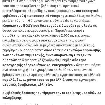
κατά του Covid–19 εντός 48 ωρών πριν την έναρξη του αγώνα
τους και προσκομίζοντας βεβαίωση του αρνητικού́
αποτελέσματος. Εξαιρέθηκαν όσοι προσκόμισαν
πιστοποιητικό
εμβολιασμού ή πιστοποιητικό νόσησης
με ισχύ 2 έως και 9 μήνες
μετά τη νόσηση. Η διοργάνωση φρόντισε ώστε να υπάρχει
κλιμάκιο του ΕΟΔΥ που διενεργούσε δωρεάν rapid tests
σε
όσους δεν είχαν πραγματοποιήσει. Παράλληλα, υπήρξε
οριοθέτηση με κάγκελα ενός χώρου 2.000τμ,
εκκινήσεις
κολυμβητών σε
διαφορετικά κύματα
για την αποφυγή
συγχρωτισμού αλλά και με μεγάλες αποστάσεις μεταξύ τους,
τηρήθηκαν οι απαραίτητες
αποστάσεις στον χώρο παραλαβής
των πακέτων συμμετοχής,
έγινε
απομόνωση των ξένων
αθλητών
σε διαφορετικά ξενοδοχεία, υπήρξε
σύστημα
καταγραφής εξερχομένων και εισερχομένων
ώστε να υπάρχει
ανά πάσα στιγμή καταγραφή του αριθμού των ατόμων που
βρίσκονταν στον χώρο της αθλητικής εγκατάστασης, οι αθλητές
παραλάμβαναν μόνοι τους τα μετάλλιά τους
και έγιναν μόνο
ατομικές βραβεύσεις αθλητών.
Συμβολικές δράσεις που τίμησαν την ιστορία της μαραθώνιας
κολύμβησης