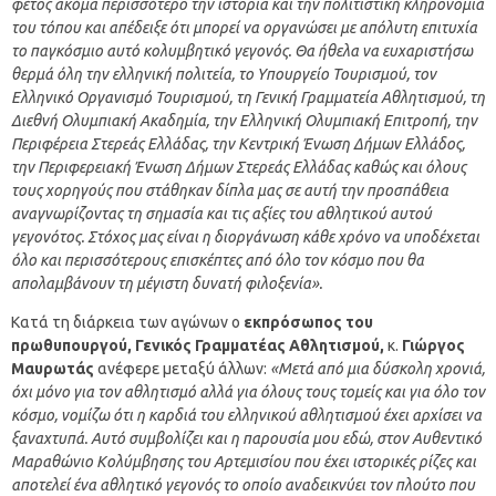
φέτος ακόμα περισσότερο την ιστορία και την πολιτιστική κληρονομιά
του τόπου και απέδειξε ότι μπορεί να οργανώσει με απόλυτη επιτυχία
το παγκόσμιο αυτό κολυμβητικό γεγονός. Θα ήθελα να ευχαριστήσω
θερμά όλη την ελληνική πολιτεία, το Υπουργείο Τουρισμού, τον
Ελληνικό Οργανισμό Τουρισμού, τη Γενική Γραμματεία Αθλητισμού, τη
Διεθνή Ολυμπιακή Ακαδημία, την Ελληνική Ολυμπιακή Επιτροπή, την
Περιφέρεια Στερεάς Ελλάδας, την Κεντρική Ένωση Δήμων Ελλάδος,
την Περιφερειακή Ένωση Δήμων Στερεάς Ελλάδας καθώς και όλους
τους χορηγούς που στάθηκαν δίπλα μας σε αυτή την προσπάθεια
αναγνωρίζοντας τη σημασία και τις αξίες του αθλητικού αυτού
γεγονότος. Στόχος μας είναι η διοργάνωση κάθε χρόνο να υποδέχεται
όλο και περισσότερους επισκέπτες από όλο τον κόσμο που θα
απολαμβάνουν τη μέγιστη δυνατή φιλοξενία».
Κατά τη διάρκεια των αγώνων ο
εκπρόσωπος του
πρωθυπουργού, Γενικός Γραμματέας Αθλητισμού,
κ.
Γιώργος
Μαυρωτάς
ανέφερε μεταξύ άλλων:
«Μετά από μια δύσκολη χρονιά,
όχι μόνο για τον αθλητισμό αλλά για όλους τους τομείς και για όλο τον
κόσμο, νομίζω ότι η καρδιά του ελληνικού αθλητισμού έχει αρχίσει να
ξαναχτυπά. Αυτό συμβολίζει και η παρουσία μου εδώ, στον Αυθεντικό
Μαραθώνιο Κολύμβησης του Αρτεμισίου που έχει ιστορικές ρίζες και
αποτελεί ένα αθλητικό γεγονός το οποίο αναδεικνύει τον πλούτο που