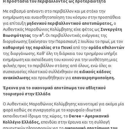
Η προστασία του περιβάλλοντος ως προτεραιότητα
Με σεβασμό απέναντι στο περιβάλλον και με στόχο την
ενημέρωση και ευαισθητοποίηση του κόσμου στην προσπάθεια
για επίτευξη
μηδενικού περιβαλλοντικού αποτυπώματος,
ο
Αυθεντικός Μαραθώνιος Κολύμβησης είχε φέτος ως
Συνεργάτη
3
Βιωσιμότητας
την
π
.
Οι περιβαλλοντικές ενέργειες της
διοργάνωσης ξεκίνησαν την Παρασκευή 2 Ιουλίου το πρωί, με τον
καθαρισμό της παραλίας στο Πευκί
από την
ομάδα εθελοντών
της διοργάνωσης. Καθ’ όλη τη διάρκεια του τριημέρου υπήρξε
ενημέρωση και εκπαίδευση του κοινού για την υιοθέτηση μιας
φιλικής προς το περιβάλλον στάσης από όλους, ενώ όλες οι
συσκευασίες πλαστικού συλλέχθηκαν σε
ειδικούς κάδους
ανακύκλωσης
και προωθήθηκαν για
επαναχρησιμοποίηση.
Έρευνα για το οικονομικό αποτύπωμα του αθλητικού
τουρισμού στην Ελλάδα
Ο Αυθεντικός Μαραθώνιος Κολύμβησης καινοτομεί για ακόμα μία
φορά καθώς σε συνεργασία με το κορυφαίο ιδιωτικό
εκπαιδευτικό ίδρυμα της χώρας, το
Deree
– Αμερικανικό
Κολλέγιο Ελλάδος,
επενδύει στην έρευνα και τη συλλογή
σημαντικών πληροφοριών για το
οικονομικό αποτύπωμα του