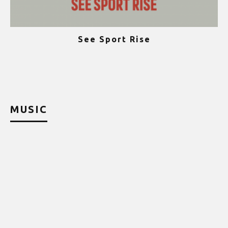
See Sport Rise
ψ
MUSIC