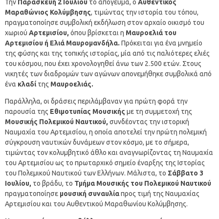
Την
Παρασκευή 2 Ιουλίου
το απόγευμα, ο
Αυθεντικός
Μαραθώνιος Κολύμβησης
, τιμώντας την ιστορία του τόπου,
πραγματοποίησε συμβολική εκδήλωση στον αρχαίο οικισμό του
χωριού
Αρτεμισίου,
όπου βρίσκεται η
Μαυροελιά του
Αρτεμισίου ή Ελιά Μαυρομανδήλα.
Πρόκειται για ένα μνημείο
της φύσης και της τοπικής ιστορίας, μία από τις παλιότερες ελιές
του κόσμου, που έχει χρονολογηθεί άνω των 2.500 ετών. Στους
νικητές των διαδρομών των αγώνων απονεμήθηκε συμβολικά από
ένα
κλαδί
της
Μαυροελιάς.
Παράλληλα, οι δράσεις περιλάμβαναν για πρώτη φορά την
παρουσία της
Εθιμοτυπίας Μουσικής
με τη συμμετοχή της
Μουσικής Πολεμικού Ναυτικού,
συνδέοντας την ιστορική
Ναυμαχία του Αρτεμισίου, η οποία αποτελεί την πρώτη πολεμική
σύγκρουση ναυτικών δυνάμεων στον κόσμο, με το σήμερα,
τιμώντας τον κολυμβητικό άθλο και αναγνωρίζοντας τη Ναυμαχία
του Αρτεμισίου ως το πρωταρχικό σημείο έναρξης της Ιστορίας
του Πολεμικού Ναυτικού των Ελλήνων. Μάλιστα, το
Σάββατο 3
Ιουλίου,
το βράδυ, το
Τμήμα Μουσικής του Πολεμικού Ναυτικού
πραγματοποίησε
μουσική συναυλία
προς τιμή της Ναυμαχίας
Αρτεμισίου και του Αυθεντικού Μαραθωνίου Κολύμβησης.