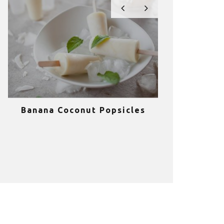
Banana Coconut Popsicles
10 σούπερ
υγιεινά sm
κα