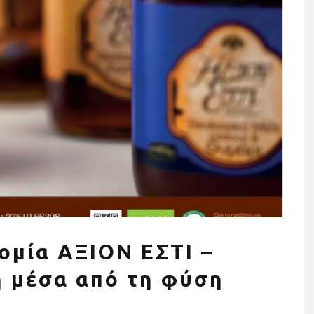
ησης σε όργανα
Τρέχουμε όλοι για όλους: Η
ια το σπίτι (+τι
Stoiximan Wheels Of Chang
οσέξεις)
στέλνει ένα ηχηρό μήνυμα γ
την ισότητα για δεύτερη
ομία ΑΞΙΟΝ ΕΣΤΙ –
χρονιά στον 13o
Ημιμαραθώνιο της Αθήνας
η μέσα από τη φύση