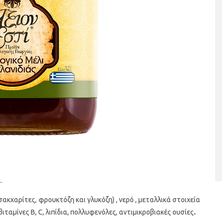
ταριστές βελουτέ
5 γρήγορα και υγιεινά σνακ
α τον χειμώνα
.
κχαρίτες, φρουκτόζη και γλυκόζη) , νερό , μεταλλικά στοιχεία
 βιταμίνες Β, C, λιπίδια, πολλυφενόλες, αντιμικροβιακές ουσίες
.