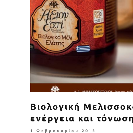
Πέθανε ο «πατέρας του
Αύξηση ζήτ
αιώνα», Dick Hoyt που έτρεχε
γυμναστικής γ
με τον ανάπηρο γιο του
να πρ
Βιολογική Μελισσοκ
ενέργεια και τόνωσ
1 Φεβρουαρίου 2018