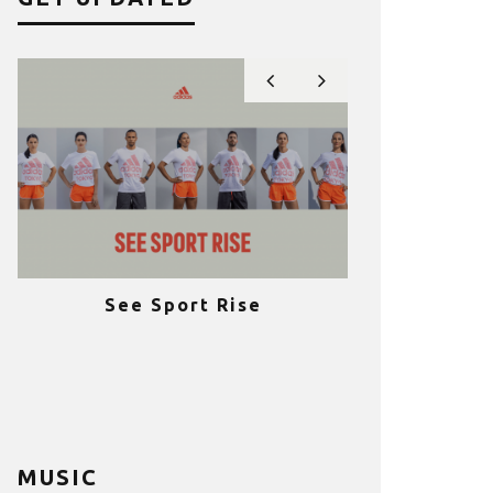
See Sport Rise
Πραγματοποι
e
επιτυχία 
ια
Fitness C
MUSIC