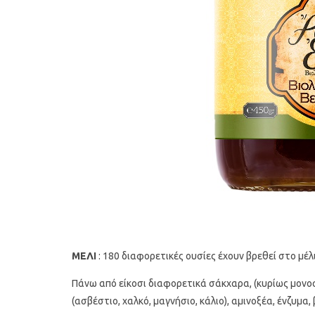
Υγιεινό κέικ λεμονιού με
Οι 4 πιο λαχ
παπαρουνόσπορο και μύρτιλα
σούπες γι
ΜΕΛΙ
: 180 διαφορετικές ουσίες έχουν βρεθεί στο μέλι
Πάνω από είκοσι διαφορετικά σάκχαρα, (κυρίως μονοσα
(ασβέστιο, χαλκό, μαγνήσιο, κάλιο), αμινοξέα, ένζυμα,