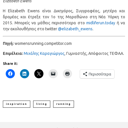
Elizabeth Ewens
Η Elizabeth Ewens είναι Δικηγόρος, Συγγραφέας, μητέρα και
δρομέας και έτρεξε τον 1ο της Μαραθώνιο στη Νέα Υόρκη το
2015. Μπορείς να μάθεις περισσότερα στο
midliferun.today
ή να
την ακολουθήσεις στο twitter
@elizabeth_ewens
.
Πηγή:
womensrunning.competitor.com
Επιμέλεια:
Μιχάλης Καραγιώργος
, Γυμναστής, Απόφοιτος ΤΕΦΑΑ.
Share it:
Περισσότερα
inspiration
living
running