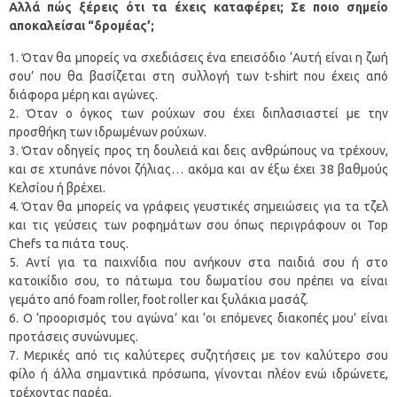
Αλλά πώς ξέρεις ότι τα έχεις καταφέρει; Σε ποιο σημείο
αποκαλείσαι “δρομέας’;
Όταν θα μπορείς να σχεδιάσεις ένα επεισόδιο ‘Αυτή είναι η ζωή
σου’ που θα βασίζεται στη συλλογή των t-shirt που έχεις από
διάφορα μέρη και αγώνες.
Όταν ο όγκος των ρούχων σου έχει διπλασιαστεί με την
προσθήκη των ιδρωμένων ρούχων.
Όταν οδηγείς προς τη δουλειά και δεις ανθρώπους να τρέχουν,
και σε χτυπάνε πόνοι ζήλιας… ακόμα και αν έξω έχει 38 βαθμούς
Κελσίου ή βρέχει.
Όταν θα μπορείς να γράφεις γευστικές σημειώσεις για τα τζελ
και τις γεύσεις των ροφημάτων σου όπως περιγράφουν οι Top
Chefs τα πιάτα τους.
Αντί για τα παιχνίδια που ανήκουν στα παιδιά σου ή στο
κατοικίδιο σου, το πάτωμα του δωματίου σου πρέπει να είναι
γεμάτο από foam roller, foot roller και ξυλάκια μασάζ.
Ο ‘προορισμός του αγώνα’ και ‘οι επόμενες διακοπές μου’ είναι
προτάσεις συνώνυμες.
Μερικές από τις καλύτερες συζητήσεις με τον καλύτερο σου
φίλο ή άλλα σημαντικά πρόσωπα, γίνονται πλέον ενώ ιδρώνετε,
τρέχοντας παρέα.