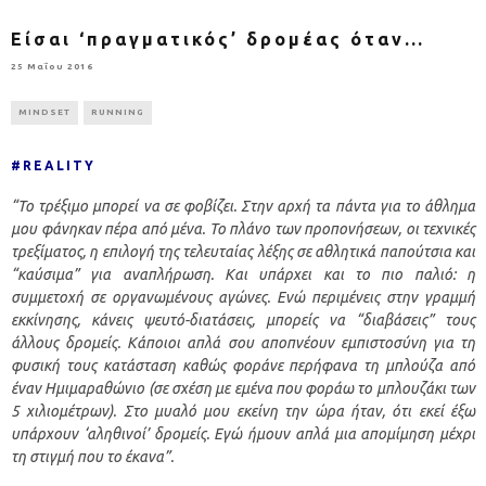
Είσαι ‘πραγματικός’ δρομέας όταν…
25 Μαΐου 2016
MINDSET
RUNNING
#REALITY
“Το τρέξιμο μπορεί να σε φοβίζει. Στην αρχή τα πάντα για το άθλημα
μου φάνηκαν πέρα από μένα. Το πλάνο των προπονήσεων, οι τεχνικές
τρεξίματος, η επιλογή της τελευταίας λέξης σε αθλητικά παπούτσια και
“καύσιμα” για αναπλήρωση. Και υπάρχει και το πιο παλιό: η
συμμετοχή σε οργανωμένους αγώνες. Ενώ περιμένεις στην γραμμή
εκκίνησης, κάνεις ψευτό-διατάσεις, μπορείς να “διαβάσεις” τους
άλλους δρομείς. Κάποιοι απλά σου αποπνέουν εμπιστοσύνη για τη
φυσική τους κατάσταση καθώς φοράνε περήφανα τη μπλούζα από
έναν Ημιμαραθώνιο (σε σχέση με εμένα που φοράω το μπλουζάκι των
5 χιλιομέτρων). Στο μυαλό μου εκείνη την ώρα ήταν, ότι εκεί έξω
υπάρχουν ‘αληθινοί’ δρομείς. Εγώ ήμουν απλά μια απομίμηση μέχρι
τη στιγμή που το έκανα”.