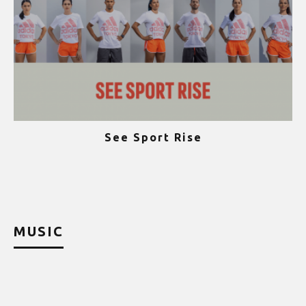
See Sport Rise
ψ
MUSIC