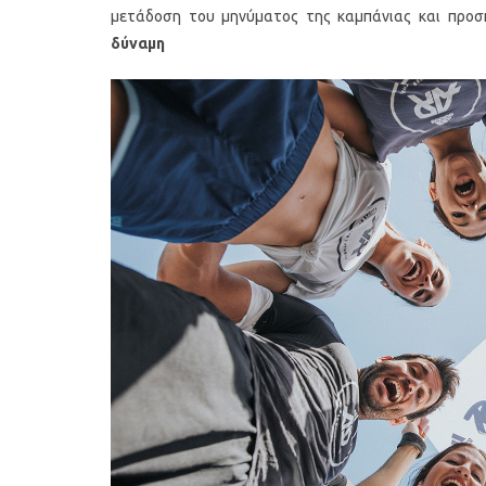
μετάδοση του μηνύματος της καμπάνιας και προσ
δύναμη το
Οι 4 πιο λαχταριστές βελουτέ
5 γρήγορα κ
α
σούπες για τον χειμώνα