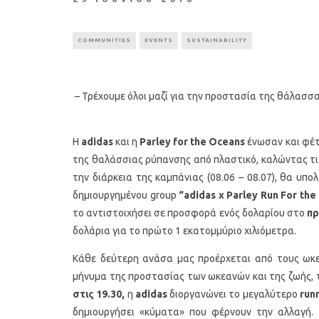
COMMUNITIES
EVENTS
SUSTAINABILITY
– Τρέχουμε όλοι μαζί για την προστασία της θάλασσα
Η
adidas
και η
Parley
for
the
Oceans
ένωσαν και φέτο
της θαλάσσιας ρύπανσης από πλαστικό, καλώντας τι
την διάρκεια της καμπάνιας (08.06 – 08.07), θα υπ
δημιουργημένου group
“
adidas
x
Parley
Run
For
the
το αντιστοιχήσει σε προσφορά ενός δολαρίου στο
π
δολάρια για το πρώτο 1 εκατομμύριο χιλιόμετρα.
Κάθε δεύτερη ανάσα μας προέρχεται από τους ωκεα
μήνυμα της προστασίας των ωκεανών και της ζωής,
στις 19.30,
η
adidas
διοργανώνει το μεγαλύτερο
run
δημιουργήσει «κύματα» που φέρνουν την αλλαγή.