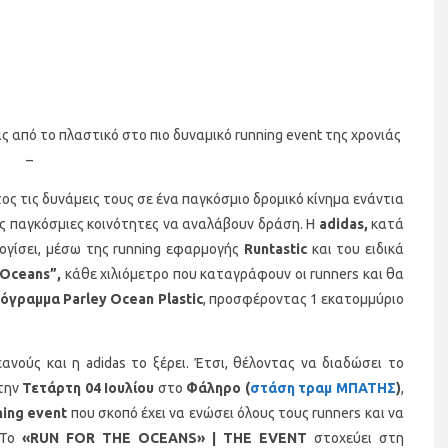
ς από το πλαστικό στο πιο δυναμικό running event της χρονιάς
–
ς τις δυνάμεις τους σε ένα παγκόσμιο δρομικό κίνημα ενάντια
ς παγκόσμιες κοινότητες να αναλάβουν δράση. Η
adidas,
κατά
ολογίσει, μέσω της running εφαρμογής
Runtastic
και του ειδικά
Oceans
”,
κάθε χιλιόμετρο που καταγράφουν οι runners και θα
ρόγραμμα
Parley
Ocean
Plastic
, προσφέροντας 1 εκατομμύριο
νούς και η adidas το ξέρει. Έτσι, θέλοντας να διαδώσει το
 την
Τετάρτη 04 Ιουλίου
στο
Φάληρο (
στάση τραμ ΜΠΑΤΗΣ
)
,
ning
event
που σκοπό έχει να ενώσει όλους τους runners και να
 Το
«
RUN
FOR
THE
OCEANS
» |
THE
EVENT
στοχεύει στη