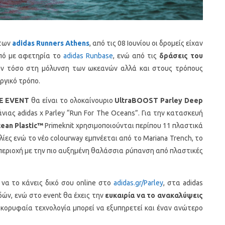
των
adidas
Runners
Athens
, από τις 08 Ιουνίου οι δρομείς είχαν
οπό με αφετηρία το
adidas Runbase
, ενώ από τις
δράσεις του
ύν τόσο στη μόλυνση των ωκεανών αλλά και στους τρόπους
ργικό τρόπο.
E
EVENT
θα είναι το ολοκαίνουριο
UltraBOOST Parley Deep
ιας adidas x Parley “Run For The Oceans”. Για την κατασκευή
ean Plastic™
Primeknit χρησιμοποιούνται περίπου 11 πλαστικά
ες ενώ το νέο colourway εμπνέεται από το Mariana Trench, το
περιοχή με την πιο αυξημένη θαλάσσια ρύπανση από πλαστικές
 να το κάνεις δικό σου online στο
adidas.gr/Parley
, στα adidas
δών, ενώ στο event θα έχεις την
ευκαιρία να το ανακαλύψεις
η κορυφαία τεχνολογία μπορεί να εξυπηρετεί και έναν ανώτερο