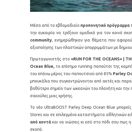
Μέσα από το εβδομαδιαίο
προπονητικό πρόγραμμα
την ευκαιρία να τρέξουν ομαδικά για τον κοινό σκ
community
, ενημερώθηκαν για θέματα που αφορο
αξιοποίησης των πλαστικών απορριμμάτων με δημιου
Πρωταγωνιστής στο
«
RUN
FOR
THE
OCEANS
» |
TH
Ocean Blue,
τo επίσημο running παπούτσι της καμπάν
του επάνω μέρος του παπουτσιού από 85%
Parley Oc
μπουκάλια που συγκεντρώνονται από ακτές και παραλί
βαθύτερο σημείο των ωκεανών του πλανήτη και την 
σακούλες μιας χρήσης.
Το νέο UltraBOOST Parley Deep Ocean Blue μπορείς
Stores και σε επιλεγμένα καταστήματα αθλητικών ει
από κοντά
και να νιώσεις κι εσύ στο πόδι σου πως 
σκοπό.