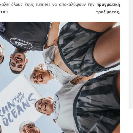
καλεί όλους τους runners να αποκαλύψουν την
πραγματική
υ τρεξίματος
.
αι υγιεινά σνακ
Banana Coconut Popsicles