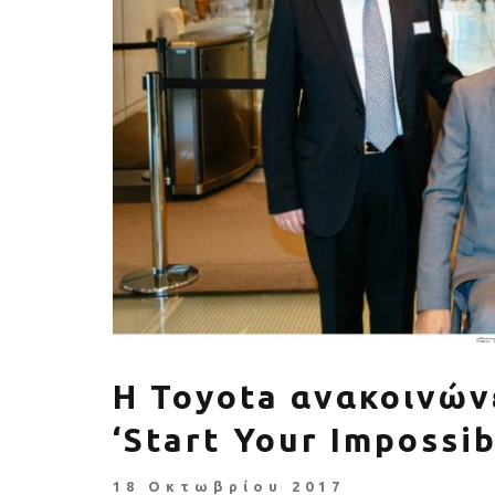
Πέθανε ο «πατέρας του
Αύξηση ζήτ
αιώνα», Dick Hoyt που έτρεχε
γυμναστικής γ
με τον ανάπηρο γιο του
να πρ
Η Toyota ανακοινών
‘Start Your Impossib
18 Οκτωβρίου 2017