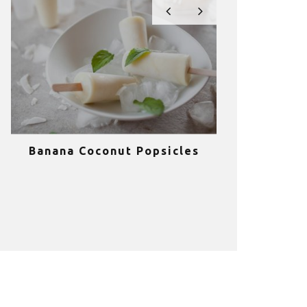
Banana Coconut Popsicles
10 σούπερ
υγιεινά sm
κα