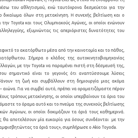
, μέσω του αθλητισμού, ενώ ταυτόχρονα δεσμεύεται για την
 δικαίωμα όλων στη μετακίνηση. Η συνεχής βελτίωση και ο
 την Toyota και τους Ολυμπιακούς Αγώνες, οι οποίοι ενώνουν
 αλληλεγγύης, εξυμνώντας τις απεριόριστες δυνατότητες του
ε εφικτό το ακατόρθωτο μέσα από την καινοτομία και το πάθος,
κατόρθωτου. Σήμερα ο κλάδος της αυτοκινητοβιομηχανίας
αλλαγών, με την Toyota να παραμένει πιστή στη δέσμευσή της,
ου σημαντικό είναι το γεγονός ότι αναπτύσσουμε λύσεις
βάνουν τη ζωή και συμβάλλουν στη δημιουργία μιας ακόμα
– αιώνα. Για να συμβεί αυτό, πρέπει να οραματιζόμαστε πέραν
ους τρόπους μετακίνησης, οι οποίοι υπερβαίνουν τα όρια του
ζόμαστε το όραμα αυτό και το πνεύμα της συνεχούς βελτίωσης
ών Αγώνων, οι οποίοι δοκιμάζουν τα όριά τους καθημερινά.
ες θα αποτελέσουν μία ευκαιρία για όσους συνδέονται με την
 αμφισβητώντας τα όριά τους», συμπλήρωσε ο Akio Toyoda.