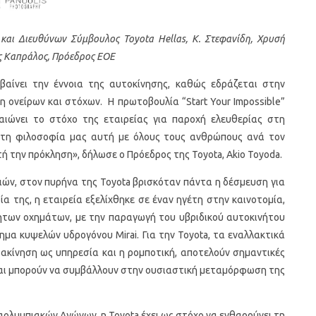
 και Διευθύνων Σύμβουλος Toyota Hellas, Κ. Στεφανίδη, Χρυσή
ς Καπράλος, Πρόεδρος ΕΟΕ
βαίνει την έννοια της αυτοκίνησης, καθώς εδράζεται στην
ονείρων και στόχων. Η πρωτοβουλία “Start Your Impossible”
αιώνει το στόχο της εταιρείας για παροχή ελευθερίας στη
 τη φιλοσοφία μας αυτή με όλους τους ανθρώπους ανά τον
ή την πρόκληση», δήλωσε ο Πρόεδρος της Toyota, Akio Toyoda.
ιών, στον πυρήνα της Toyota βρισκόταν πάντα η δέσμευση για
 της, η εταιρεία εξελίχθηκε σε έναν ηγέτη στην καινοτομία,
των οχημάτων, με την παραγωγή του υβριδικού αυτοκινήτου
χημα κυψελών υδρογόνου Mirai. Για την Toyota, τα εναλλακτικά
ακίνηση ως υπηρεσία και η ρομποτική, αποτελούν σημαντικές
αι μπορούν να συμβάλλουν στην ουσιαστική μεταμόρφωση της
ολυμπιακών Αγώνων, η Toyota έχει ως στόχο να ενθαρρύνει τη