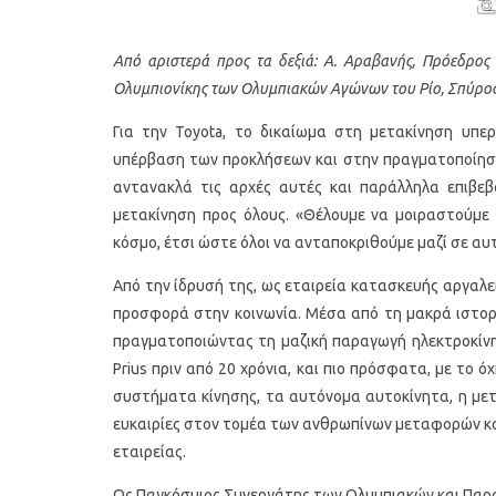
Από αριστερά προς τα δεξιά: Α. Αραβανής, Πρόεδρος
Ολυμπιονίκης των Ολυμπιακών Αγώνων του Ρίο, Σπύρο
Για την Toyota, το δικαίωμα στη μετακίνηση υπερ
υπέρβαση των προκλήσεων και στην πραγματοποίηση 
αντανακλά τις αρχές αυτές και παράλληλα επιβεβ
μετακίνηση προς όλους. «Θέλουμε να μοιραστούμε
κόσμο, έτσι ώστε όλοι να ανταποκριθούμε μαζί σε αυτ
Από την ίδρυσή της, ως εταιρεία κατασκευής αργαλε
προσφορά στην κοινωνία. Μέσα από τη μακρά ιστορία
πραγματοποιώντας τη μαζική παραγωγή ηλεκτροκίνη
Prius πριν από 20 χρόνια, και πιο πρόσφατα, με το ό
συστήματα κίνησης, τα αυτόνομα αυτοκίνητα, η μετ
ευκαιρίες στον τομέα των ανθρωπίνων μεταφορών κ
εταιρείας.
Ως Παγκόσμιος Συνεργάτης των Ολυμπιακών και Παρα