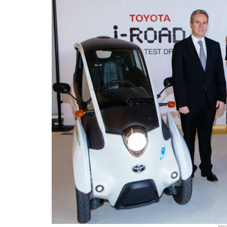
Υγιεινό κέικ λεμονιού με
Οι 4 πιο λαχ
παπαρουνόσπορο και μύρτιλα
σούπες γι