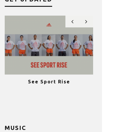
See Sport Rise
Πραγματοποι
e
επιτυχία 
ια
Fitness C
MUSIC