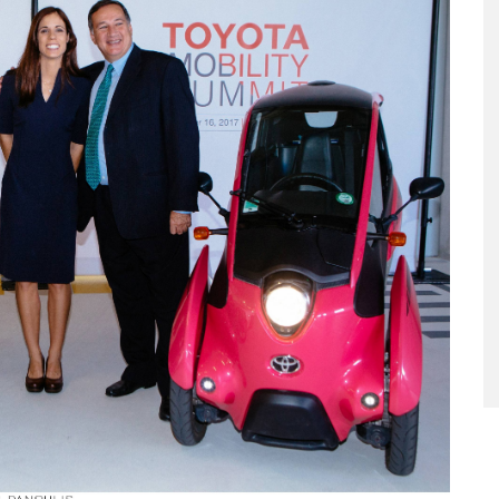
ταριστές βελουτέ
5 γρήγορα και υγιεινά σνακ
α τον χειμώνα