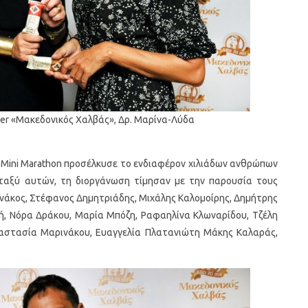
r «Μακεδονικός Χαλβάς», Δρ. Μαρίνα-Λύδα
s Mini Marathon προσέλκυσε το ενδιαφέρον χιλιάδων ανθρώπων
εταξύ αυτών, τη διοργάνωση τίμησαν με την παρουσία τους
μωνάκος, Στέφανος Δημητριάδης, Μιχάλης Καλομοίρης, Δημήτρης
ζή, Νόρα Δράκου, Μαρία Μπόζη, Ραφαηλίνα Κλωναρίδου, Τζέλη
ναστασία Μαρινάκου, Ευαγγελία Πλατανιώτη Μάκης Καλαράς,