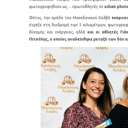
φωτογραφηθούν ως… πρωταθλητές σε
ειδικό phot
Φέτος, την ομάδα του Μακεδονικού Χαλβά
εκπροσώ
έτρεξε στη διαδρομή των 5 χιλιομέτρων, φωτογραφ
δύναμης και ενέργειας, αλλά
και οι αθλητές Γι
Πιτσόλης,
ο οποίος αναδείχθηκε μεταξύ των δύο 
Υγιεινό κέικ λεμονιού με
Οι 4 πιο λαχ
παπαρουνόσπορο και μύρτιλα
σούπες γι