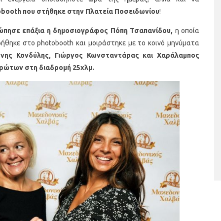
obooth που στήθηκε στην Πλατεία Ποσειδωνίου
!
πησε επάξια η δημοσιογράφος Πόπη Τσαπανίδου,
η οποία
ήθηκε στο photobooth και μοιράστηκε με το κοινό μηνύματα
άννης Κονδύλης, Γιώργος Κωνσταντάρας και Χαράλαμπος
πρώτων στη διαδρομή 25χλμ.
ταριστές βελουτέ
5 γρήγορα και υγιεινά σνακ
α τον χειμώνα