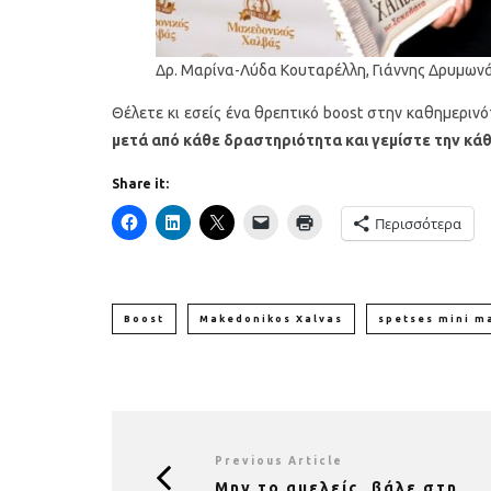
Δρ. Μαρίνα-Λύδα Κουταρέλλη, Γιάννης Δρυμων
Θέλετε κι εσείς ένα θρεπτικό boost στην καθημεριν
μετά από κάθε δραστηριότητα και γεμίστε την κάθ
Share it:
Περισσότερα
Boost
Makedonikos Xalvas
spetses mini m
Previous Article
Μην το αμελείς, βάλε στη