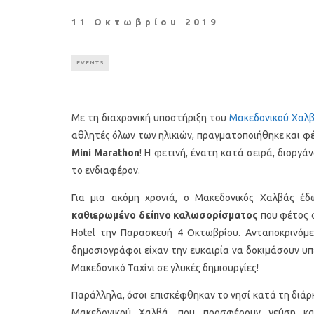
11 Οκτωβρίου 2019
EVENTS
Με τη διαχρονική υποστήριξη του
Μακεδονικού Χαλ
αθλητές όλων των ηλικιών, πραγματοποιήθηκε και φέ
Mini Marathon
! Η φετινή, ένατη κατά σειρά, διοργ
το ενδιαφέρον.
Για μια ακόμη χρονιά, ο Μακεδονικός Χαλβάς έ
καθιερωμένο δείπνο καλωσορίσματος
που φέτος φ
Hotel την Παρασκευή 4 Οκτωβρίου. Ανταποκρινόμε
δημοσιογράφοι είχαν την ευκαιρία να δοκιμάσουν υ
Μακεδονικό Ταχίνι σε γλυκές δημιουργίες!
Παράλληλα, όσοι επισκέφθηκαν το νησί κατά τη διάρκ
Μακεδονικού Χαλβά, που προσφέρουν γεύση κα