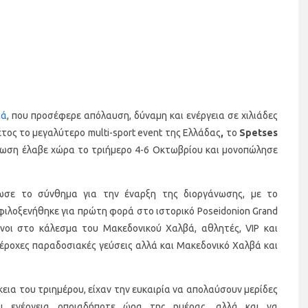
βά
, που προσέφερε απόλαυση, δύναμη και ενέργεια σε χιλιάδες
τος το μεγαλύτερο multi-sport event της Ελλάδας
,
το
Spetses
άνωση έλαβε χώρα το τριήμερο 4-6 Οκτωβρίου και μονοπώλησε
δωσε το σύνθημα για την έναρξη της διοργάνωσης, με το
ιλοξενήθηκε για πρώτη φορά στο ιστορικό Poseidonion Grand
νοι στο κάλεσμα του Μακεδονικού Χαλβά, αθλητές, VIP και
πέροχες παραδοσιακές γεύσεις αλλά και Μακεδονικό Χαλβά και
εια του τριημέρου, είχαν την ευκαιρία να απολαύσουν μερίδες
ι ενέργεια οποιαδήποτε ώρα της ημέρας, αλλά και να