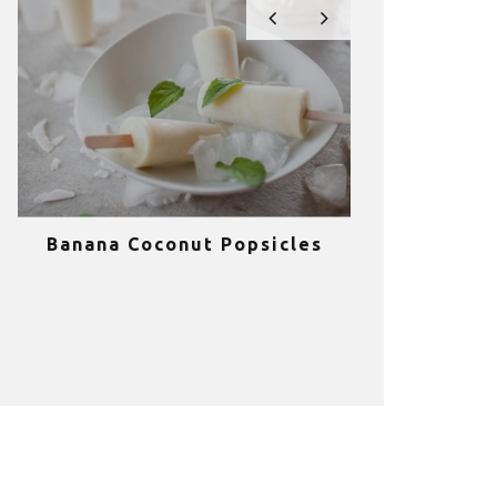
Banana Coconut Popsicles
10 σούπερ
υγιεινά sm
κα