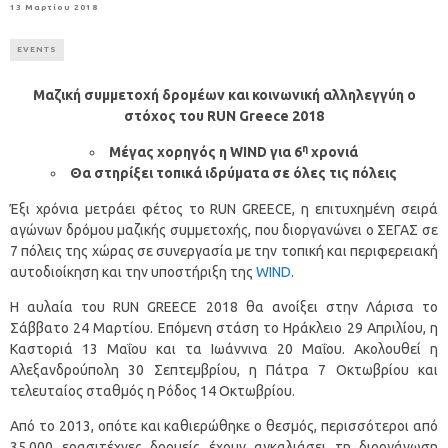
13 Μαρτίου 2018
EVENTS
Μαζική συμμετοχή δρομέων και κοινωνική αλληλεγγύη
ο
στόχος του
RUN
Greece
2018
η
Μέγας χορηγός η WIND για 6
χρονιά
Θα στηρίξει τοπικά ιδρύματα σε όλες τις πόλεις
Έξι χρόνια μετράει φέτος το RUN GREECE, η επιτυχημένη σειρά
αγώνων δρόμου μαζικής συμμετοχής, που διοργανώνει ο ΣΕΓΑΣ σε
7 πόλεις της χώρας σε συνεργασία με την τοπική και περιφερειακή
αυτοδιοίκηση και την υποστήριξη της
WIND
.
Η αυλαία του RUN GREECE 2018 θα ανοίξει στην Λάρισα το
Σάββατο 24 Μαρτίου. Επόμενη στάση το Ηράκλειο 29 Απριλίου, η
Καστοριά 13 Μαΐου και τα Ιωάννινα 20 Μαΐου. Ακολουθεί η
Αλεξανδρούπολη 30 Σεπτεμβρίου, η Πάτρα 7 Οκτωβρίου και
τελευταίος σταθμός η Ρόδος 14 Οκτωβρίου.
Από το 2013, οπότε και καθιερώθηκε ο θεσμός, περισσότεροι από
35.000 ερασιτέχνες δρομείς έχουν αγκαλιάσει τη διοργάνωση