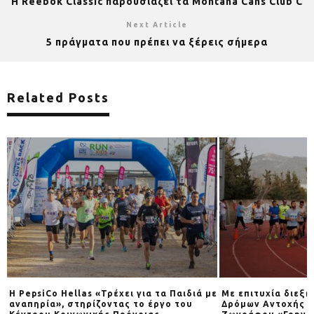
Η Reebok Classic παρουσιάζει τα Montana Cans Club C
Next Article
5 πράγματα που πρέπει να ξέρεις σήμερα
Related Posts
ς
Η PepsiCo Hellas «Τρέχει για τα Παιδιά με
Με επιτυχία διεξ
αναπηρία», στηρίζοντας το έργο του
Δρόμων Αντοχής ε