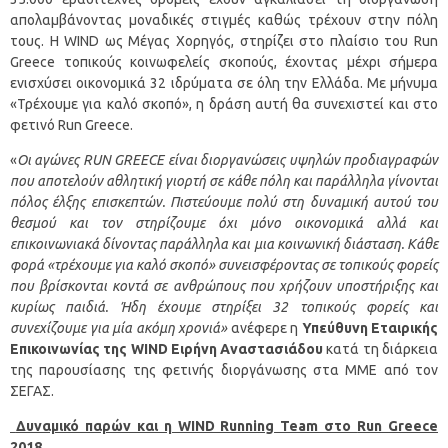
απολαμβάνοντας μοναδικές στιγμές καθώς τρέχουν στην πόλη
τους. Η WIND ως Μέγας Χορηγός, στηρίζει στο πλαίσιο του Run
Greece τοπικούς κοινωφελείς σκοπούς, έχοντας μέχρι σήμερα
ενισχύσει οικονομικά 32 ιδρύματα σε όλη την Ελλάδα. Με μήνυμα
«Τρέχουμε για καλό σκοπό», η δράση αυτή θα συνεχιστεί και στο
φετινό Run Greece.
«
Οι αγώνες
RUN
GREECE είναι διοργανώσεις υψηλών προδιαγραφών
που αποτελούν αθλητική γιορτή σε κάθε πόλη και παράλληλα γίνονται
πόλος έλξης επισκεπτών. Πιστεύουμε πολύ στη δυναμική αυτού του
θεσμού και τον στηρίζουμε όχι μόνο οικονομικά αλλά και
επικοινωνιακά δίνοντας παράλληλα και μια κοινωνική διάσταση. Κάθε
φορά «τρέχουμε για καλό σκοπό» συνεισφέροντας σε τοπικούς φορείς
που
βρίσκονται κοντά σε ανθρώπους που χρήζουν υποστήριξης και
κυρίως παιδιά. Ήδη έχουμε στηρίξει 32 τοπικούς φορείς και
συνεχίζουμε για μία ακόμη χρονιά»
ανέφερε η
Υπεύθυνη Εταιρικής
Επικοινωνίας της WIND Ειρήνη Αναστασιάδου
κατά τη διάρκεια
της παρουσίασης της φετινής διοργάνωσης στα ΜΜΕ από τον
ΣΕΓΑΣ.
Δυναμικό παρών και η WIND Running Team στο
Run
Greece
2018