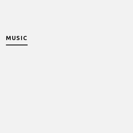
ψ
MUSIC