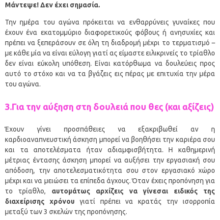
Μάντεψε! Δεν έχει σημασία.
Την ημέρα του αγώνα πρόκειται να ενθαρρύνεις γυναίκες που
έχουν ένα εκατομμύριο διαφορετικούς φόβους ή ανησυχίες και
πρέπει να ξεπεράσουν σε όλη τη διαδρομή μέχρι το τερματισμό –
με κάθε μία να είναι εύλογη γιατί ας είμαστε ειλικρινείς το τρίαθλο
δεν είναι εύκολη υπόθεση. Είναι κατόρθωμα να δουλεύεις προς
αυτό το στόχο και να τα βγάζεις εις πέρας με επιτυχία την μέρα
του αγώνα.
3.Για την αύξηση στη δουλειά που θες (και αξίζεις)
Έχουν γίνει προσπάθειες να εξακριβωθεί αν η
καρδιοαναπνευστική άσκηση μπορεί να βοηθήσει την καριέρα σου
και τα αποτελέσματα ήταν αδιαμφισβήτητα. Η καθημερινή
μέτριας έντασης άσκηση μπορεί να αυξήσει την εργασιακή σου
απόδοση, την αποτελεσματικότητα σου στον εργασιακό χώρο
μέχρι και να μειώσει τα επίπεδα άγχους. Όταν έχεις προπόνηση για
το τρίαθλο,
αυτομάτως αρχίζεις να γίνεσαι ειδικός της
διαχείρισης χρόνου
γιατί πρέπει να κρατάς την ισορροπία
μεταξύ των 3 σκελών της προπόνησης.