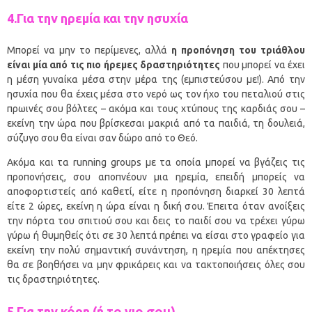
4.Για την ηρεμία και την ησυχία
Μπορεί να μην το περίμενες, αλλά
η προπόνηση του τριάθλου
είναι μία από τις πιο ήρεμες δραστηριότητες
που μπορεί να έχει
η μέση γυναίκα μέσα στην μέρα της (εμπιστεύσου με!). Από την
ησυχία που θα έχεις μέσα στο νερό ως τον ήχο του πεταλιού στις
πρωινές σου βόλτες – ακόμα και τους χτύπους της καρδιάς σου –
εκείνη την ώρα που βρίσκεσαι μακριά από τα παιδιά, τη δουλειά,
σύζυγο σου θα είναι σαν δώρο από το Θεό.
Ακόμα και τα running groups με τα οποία μπορεί να βγάζεις τις
προπονήσεις, σου αποπνέουν μια ηρεμία, επειδή μπορείς να
αποφορτιστείς από καθετί, είτε η προπόνηση διαρκεί 30 λεπτά
είτε 2 ώρες, εκείνη η ώρα είναι η δική σου. Έπειτα όταν ανοίξεις
την πόρτα του σπιτιού σου και δεις το παιδί σου να τρέχει γύρω
γύρω ή θυμηθείς ότι σε 30 λεπτά πρέπει να είσαι στο γραφείο για
εκείνη την πολύ σημαντική συνάντηση, η ηρεμία που απέκτησες
θα σε βοηθήσει να μην φρικάρεις και να τακτοποιήσεις όλες σου
τις δραστηριότητες.
5.Για την κόρη (ή το γιο σου)