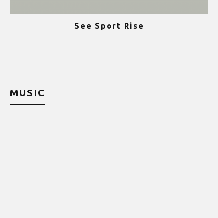
See Sport Rise
ψ
MUSIC