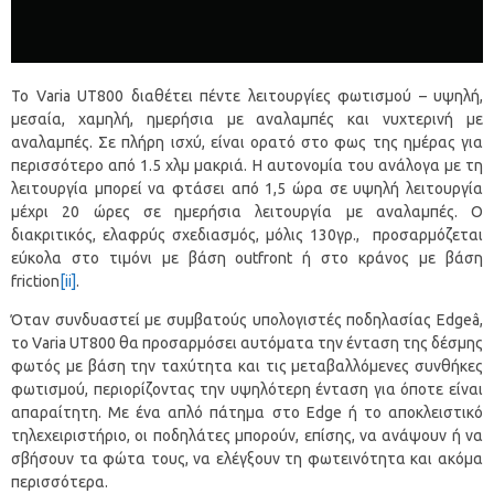
Το Varia UT800 διαθέτει πέντε λειτουργίες φωτισμού – υψηλή,
μεσαία, χαμηλή, ημερήσια με αναλαμπές και νυχτερινή με
αναλαμπές. Σε πλήρη ισχύ, είναι ορατό στο φως της ημέρας για
περισσότερο από 1.5 χλμ μακριά. Η αυτονομία του ανάλογα με τη
λειτουργία μπορεί να φτάσει από 1,5 ώρα σε υψηλή λειτουργία
μέχρι 20 ώρες σε ημερήσια λειτουργία με αναλαμπές. Ο
διακριτικός, ελαφρύς σχεδιασμός, μόλις 130γρ., προσαρμόζεται
εύκολα στο τιμόνι με βάση outfront ή στο κράνος με βάση
friction
[ii]
.
Όταν συνδυαστεί με συμβατούς υπολογιστές ποδηλασίας Edgeâ,
το Varia UT800 θα προσαρμόσει αυτόματα την ένταση της δέσμης
φωτός με βάση την ταχύτητα και τις μεταβαλλόμενες συνθήκες
φωτισμού, περιορίζοντας την υψηλότερη ένταση για όποτε είναι
απαραίτητη. Με ένα απλό πάτημα στο Edge ή το αποκλειστικό
τηλεχειριστήριο, οι ποδηλάτες μπορούν, επίσης, να ανάψουν ή να
σβήσουν τα φώτα τους, να ελέγξουν τη φωτεινότητα και ακόμα
περισσότερα.