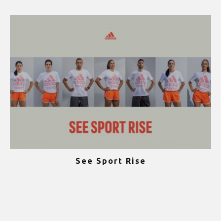
See Sport Rise
ψ