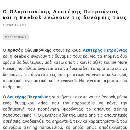
Ο Ολυμπιονίκης Λευτέρης Πετρούνιας
και η Reebok ενώνουν τις δυνάμεις τους
6 Μαρτίου 2017
MARKET NEWS
Ο
Χρυσός Ολυμπιονίκης
στους κρίκους,
Λευτέρης Πετρούνιας
και η
Reebok
, ενώνουν τις δυνάμεις τους και για τα επόμενα δύο
χρόνια θα δουλέψουν μαζί κάτω από τις κοινές αξίες του Be More
Human, που πλαισιώνονται στο να δοκιμάζεις τα όρια σου και να
διευρύνεις τις δυνατότητες σου, με στόχο να γίνεσαι καλύτερος
σωματικά, πνευματικά και κοινωνικά. Να γίνεσαι περισσότερο
άνθρωπος.
Ο
Λευτέρης Πετρούνιας
συστήνεται στο κοινό της Reebok, μέσω
ενός δυναμικού video, που τον παρουσιάζει να κάνει την
καθημερινή του προπόνηση, φορώντας το απόλυτο training
παπούτσι Nano 7. Ο μεγάλος αθλητής, μέσα από τις απαιτητικές
ασκήσεις, αναδεικνύει τα σημαντικά τεχνικά χαρακτηριστικά του
καινούριο training παπουτσιού, τα οποία, όπως αποδεικνύεται,