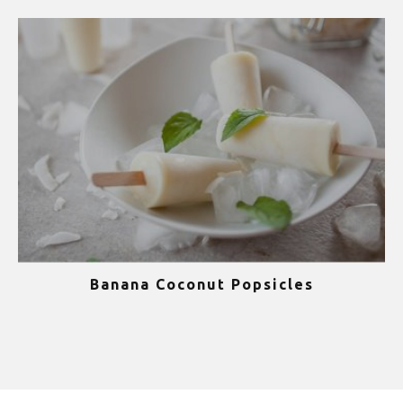
Banana Coconut Popsicles
1