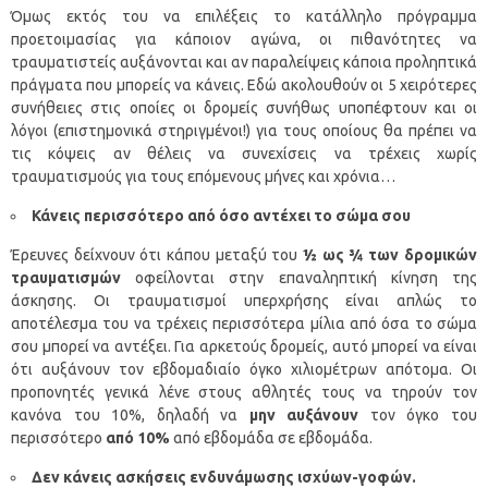
Όμως εκτός του να επιλέξεις το κατάλληλο πρόγραμμα
προετοιμασίας για κάποιον αγώνα, οι πιθανότητες να
τραυματιστείς αυξάνονται και αν παραλείψεις κάποια προληπτικά
πράγματα που μπορείς να κάνεις. Εδώ ακολουθούν οι 5 χειρότερες
συνήθειες στις οποίες οι δρομείς συνήθως υποπέφτουν και οι
λόγοι (επιστημονικά στηριγμένοι!) για τους οποίους θα πρέπει να
τις κόψεις αν θέλεις να συνεχίσεις να τρέχεις χωρίς
τραυματισμούς για τους επόμενους μήνες και χρόνια…
Κάνεις περισσότερο από όσο αντέχει το σώμα σου
Έρευνες δείχνουν ότι κάπου μεταξύ του
½ ως ¾ των δρομικών
τραυματισμών
οφείλονται στην επαναληπτική κίνηση της
άσκησης. Οι τραυματισμοί υπερχρήσης είναι απλώς το
αποτέλεσμα του να τρέχεις περισσότερα μίλια από όσα το σώμα
σου μπορεί να αντέξει. Για αρκετούς δρομείς, αυτό μπορεί να είναι
ότι αυξάνουν τον εβδομαδιαίο όγκο χιλιομέτρων απότομα. Οι
προπονητές γενικά λένε στους αθλητές τους να τηρούν τον
κανόνα του 10%, δηλαδή να
μην αυξάνουν
τον όγκο του
περισσότερο
από 10%
από εβδομάδα σε εβδομάδα.
Δεν κάνεις ασκήσεις ενδυνάμωσης ισχύων-γοφών.