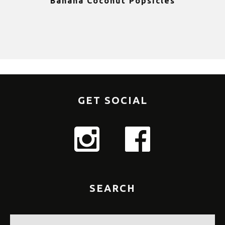
Banana Coconut Popsicles
1
GET SOCIAL
SEARCH