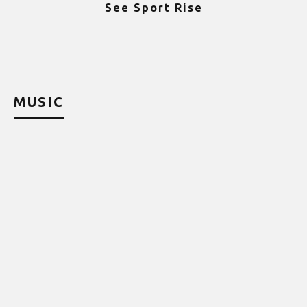
See Sport Rise
ψ
MUSIC