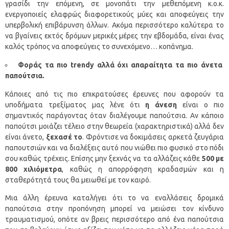
γρασίδι την επόμενη, σε μονοπάτι την μεθεπόμενη κ.ο.κ.
ενεργοποιείς ελαφρώς διαφορετικούς μύες και αποφεύγεις την
υπερβολική επιβάρυνση άλλων. Ακόμα περισσότερο καλύτερα το
να βγαίνεις εκτός δρόμων μερικές μέρες την εβδομάδα, είναι ένας
καλός τρόπος να αποφεύγεις το συνεχόμενο… κοπάνημα.
Φοράς τα πιο
trendy
αλλά όχι απαραίτητα τα πιο άνετα
παπούτσια.
Κάποιες από τις πιο επικρατούσες έρευνες που αφορούν τα
υποδήματα τρεξίματος μας λένε ότι
η άνεση
είναι ο πιο
σημαντικός παράγοντας όταν διαλέγουμε παπούτσια. Αν κάποιο
παπούτσι μοιάζει τέλειο στην θεωρεία (χαρακτηριστικά) αλλά δεν
είναι άνετο,
ξεχασέ το
. Φρόντισε να δοκιμάσεις αρκετά ζευγάρια
παπουτσιών και να διαλέξεις αυτό που νιώθει πιο φυσικό στο πόδι
σου καθώς τρέχεις. Επίσης μην ξεχνάς να τα αλλάζεις κάθε
500 με
800 χιλιόμετρα
, καθώς η απορρόφηση κραδασμών και η
σταθερότητά τους θα μειωθεί με τον καιρό.
Μια άλλη έρευνα καταλήγει ότι το να εναλλάσεις δρομικά
παπούτσια στην προπόνηση μπορεί να μειώσει τον κίνδυνο
τραυματισμού, οπότε αν βρεις περισσότερο από ένα παπούτσια