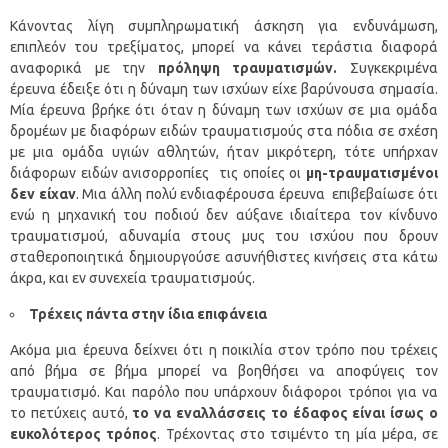
Κάνοντας λίγη συμπληρωματική άσκηση για ενδυνάμωση,
επιπλεόν του τρεξίματος, μπορεί να κάνει τεράστια διαφορά
αναφορικά με την
πρόληψη τραυματισμών.
Συγκεκριμένα
έρευνα έδειξε ότι η δύναμη των ισχύων είχε βαρύνουσα σημασία.
Μία έρευνα βρήκε ότι όταν η δύναμη των ισχύων σε μια ομάδα
δρομέων με διαφόρων ειδών τραυματισμούς στα πόδια σε σχέση
με μια ομάδα υγιών αθλητών, ήταν μικρότερη, τότε υπήρχαν
διάφορων ειδών ανισορροπίες τις οποίες οι
μη-τραυματισμένοι
δεν είχαν
. Μια άλλη πολύ ενδιαφέρουσα έρευνα επιβεβαίωσε ότι
ενώ η μηχανική του ποδιού δεν αύξανε ιδιαίτερα τον κίνδυνο
τραυματισμού, αδυναμία στους μυς του ισχύου που δρουν
σταθεροποιητικά δημιουργούσε ασυνήθιστες κινήσεις στα κάτω
άκρα, και εν συνεχεία τραυματισμούς.
Τρέχεις πάντα στην ίδια επιφάνεια
Ακόμα μια έρευνα δείχνει ότι η ποικιλία στον τρόπο που τρέχεις
από βήμα σε βήμα μπορεί να βοηθήσει να αποφύγεις τον
τραυματισμό. Και παρόλο που υπάρχουν διάφοροι τρόποι για να
το πετύχεις αυτό,
το να εναλλάσσεις το έδαφος είναι ίσως ο
ευκολότερος τρόπος
. Τρέχοντας στο τσιμέντο τη μία μέρα, σε