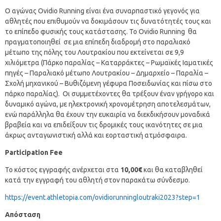
Ο αγώνας Ovidio Running είναι ένα συναρπαστικό γεγονός για
αθλητές που επιθυμούν να δοκιμάσουν τις δυνατότητές τους και
το επίπεδο φυσικής τους κατάστασης. Το Ovidio Running θα
πραγματοποιηθεί σε μια επίπεδη διαδρομή στο παραλιακό
μέτωπο της πόλης του Λουτρακίου που εκτείνεται σε 9,9
χιλιόμετρα (Πάρκο παραλίας – Καταρράκτες – Ρωμαϊκές Ιαματικές
πηγές – Παραλιακό μέτωπο Λουτρακίου – Δημαρχείο – Παραλία –
Σχολή μηχανικού – Βυθιζόμενη γέφυρα Ποσειδωνίας και πίσω στο
πάρκο παραλίας). Οι συμμετέχοντες θα τρέξουν έναν γρήγορο και
δυναμικό αγώνα, με ηλεκτρονική χρονομέτρηση αποτελεσμάτων,
ενώ παράλληλα θα έχουν την ευκαιρία να διεκδικήσουν μοναδικά
βραβεία και να επιδείξουν τις δρομικές τους ικανότητες σε μια
άκρως ανταγωνιστική αλλά και εορταστική ατμόσφαιρα.
Participation
Fee
Το κόστος εγγραφής ανέρχεται στα
10,00€
και θα καταβληθεί
κατά την εγγραφή του αθλητή στον παρακάτω σύνδεσμο.
https://event.athletopia.com/ovidiorunningloutraki2023?step=1
Απόσταση