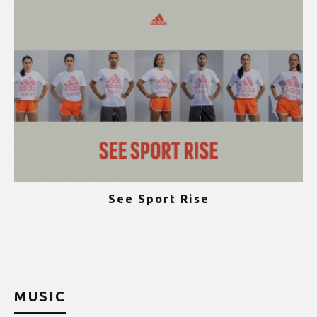
See Sport Rise
ψ
MUSIC