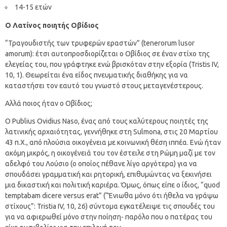
14-15 ετών
Ο Λατίνος ποιητής Οβίδιος
“Τραγουδιστής των τρυφερών εραστών” (tenerorum lusor
amorum): έτσι αυτοπροσδιορίζεται ο Οβίδιος σε έναν στίχο της
ελεγείας του, που γράφτηκε ενώ βρισκόταν στην εξορία (Tristis IV,
10, 1). Θεωρείται ένα είδος πνευματικής διαθήκης για να
καταστήσει τον εαυτό του γνωστό στους μεταγενέστερους.
Αλλά ποιος ήταν ο Οβίδιος;
Ο Publius Ovidius Naso, ένας από τους καλύτερους ποιητές της
λατινικής αρχαιότητας, γεννήθηκε στη Sulmona, στις 20 Μαρτίου
43 π.Χ., από πλούσια οικογένεια με κοινωνική θέση ιππέα. Ενώ ήταν
ακόμη μικρός, η οικογένειά του τον έστειλε στη Ρώμη μαζί με τον
αδελφό του Λούσιο (ο οποίος πέθανε λίγο αργότερα) για να
σπουδάσει γραμματική και ρητορική, επιθυμώντας να ξεκινήσει
μια δικαστική και πολιτική καριέρα. Όμως, όπως είπε ο ίδιος, “quod
temptabam dicere versus erat” (“Ένιωθα μόνο ότι ήθελα να γράψω
στίχους”: Tristia IV, 10, 26) σύντομα εγκατέλειψε τις σπουδές του
για να αφιερωθεί μόνο στην ποίηση- παρόλο που ο πατέρας του