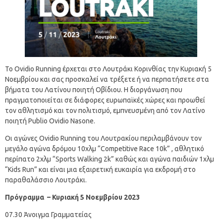
Το Ovidio Running έρχεται στο Λουτράκι Κορινθίας την Κυριακή 5
Νοεμβρίου και σας προσκαλεί να τρέξετε ή να περπατήσετε στα
βήματα του Λατίνου ποιητή Οβίδιου. Η διοργάνωση που
πραγματοποιείται σε διάφορες ευρωπαϊκές χώρες και προωθεί
τον αθλητισμό και τον πολιτισμό, εμπνευσμένη από τον Λατίνο
ποιητή Publio Ovidio Nasone.
Οι αγώνες Ovidio Running του Λουτρακίου περιλαμβάνουν τον
μεγάλο αγώνα δρόμου 10χλμ “Competitive Race 10k” , αθλητικό
περίπατο 2χλμ “Sports Walking 2k” καθώς και αγώνα παιδιών 1χλμ
“Kids Run” και είναι μια εξαιρετική ευκαιρία για εκδρομή στο
παραθαλάσσιο Λουτράκι.
Πρόγραμμα
–
Κυριακή 5 Νοεμβρίου 2023
07.30 Άνοιγμα Γραμματείας