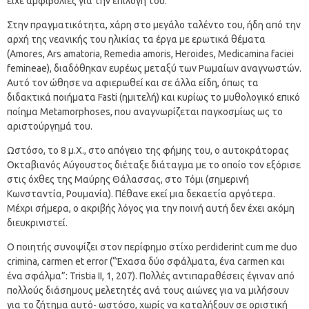
είχε αμφιβολίες για την επιλογή του.
Στην πραγματικότητα, χάρη στο μεγάλο ταλέντο του, ήδη από την
αρχή της νεανικής του ηλικίας τα έργα με ερωτικά θέματα
(Amores, Ars amatoria, Remedia amoris, Heroides, Medicamina faciei
femineae), διαδόθηκαν ευρέως μεταξύ των Ρωμαίων αναγνωστών.
Αυτό τον ώθησε να αφιερωθεί και σε άλλα είδη, όπως τα
διδακτικά ποιήματα Fasti (ημιτελή) και κυρίως το μυθολογικό επικό
ποίημα Metamorphoses, που αναγνωρίζεται παγκοσμίως ως το
αριστούργημά του.
Ωστόσο, το 8 μ.Χ., στο απόγειο της φήμης του, ο αυτοκράτορας
Οκταβιανός Αύγουστος διέταξε διάταγμα με το οποίο τον εξόρισε
στις όχθες της Μαύρης Θάλασσας, στο Τόμι (σημερινή
Κωνσταντία, Ρουμανία). Πέθανε εκεί μια δεκαετία αργότερα.
Μέχρι σήμερα, ο ακριβής λόγος για την ποινή αυτή δεν έχει ακόμη
διευκρινιστεί.
Ο ποιητής συνοψίζει στον περίφημο στίχο perdiderint cum me duo
crimina, carmen et error (“Έχασα δύο σφάλματα, ένα carmen και
ένα σφάλμα”: Tristia II, 1, 207). Πολλές αντιπαραθέσεις έγιναν από
πολλούς διάσημους μελετητές ανά τους αιώνες για να μιλήσουν
για το ζήτημα αυτό- ωστόσο, χωρίς να καταλήξουν σε οριστική