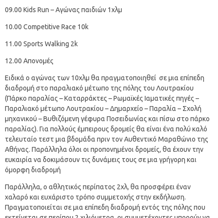
09.00 Kids Run – Αγώνας παιδιών 1χλμ
10.00 Competitive Race 10k
11.00 Sports Walking 2k
12.00 Απονομές
Ειδικά ο αγώνας των 10χλμ θα πραγματοποιηθεί σε μια επίπεδη
διαδρομή στο παραλιακό μέτωπο της πόλης του Λουτρακίου
(Πάρκο παραλίας – Καταρράκτες – Ρωμαϊκές Ιαματικές πηγές –
Παραλιακό μέτωπο Λουτρακίου – Δημαρχείο – Παραλία – Σχολή
μηχανικού – Βυθιζόμενη γέφυρα Ποσειδωνίας και πίσω στο πάρκο
παραλίας). Για πολλούς έμπειρους δρομείς θα είναι ένα πολύ καλό
τελευταίο τεστ μια βδομάδα πριν τον Αυθεντικό Μαραθώνιο της
Αθήνας. Παράλληλα όλοι οι προπονημένοι δρομείς, θα έχουν την
ευκαιρία να δοκιμάσουν τις δυνάμεις τους σε μια γρήγορη και
όμορφη διαδρομή
Παράλληλα, ο αθλητικός περίπατος 2χλ, θα προσφέρει έναν
χαλαρό και ευχάριστο τρόπο συμμετοχής στην εκδήλωση.
Πραγματοποιείται σε μια επίπεδη διαδρομή εντός της πόλης που
εκτείνεται σε περίπου 2 χιλιόμετρα, οι συμμετέχοντες μπορούν να