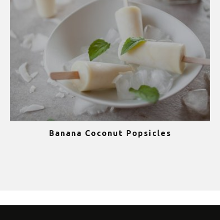
Banana Coconut Popsicles
1