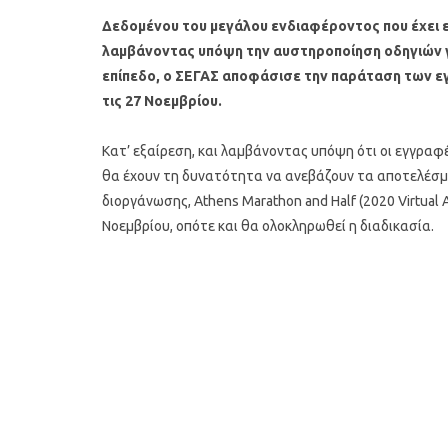
Δεδομένου του μεγάλου ενδιαφέροντος που έχει ε
λαμβάνοντας υπόψη την αυστηροποίηση οδηγιών γι
επίπεδο, ο ΣΕΓΑΣ αποφάσισε την παράταση των ε
τις 27 Νοεμβρίου.
Κατ’ εξαίρεση, και λαμβάνοντας υπόψη ότι οι εγγραφέ
θα έχουν τη δυνατότητα να ανεβάζουν τα αποτελέσ
διοργάνωσης, Athens Marathon and Half (2020 Virtual 
Υγιεινό κέικ λεμονιού με
Οι 4 πιο λαχ
Νοεμβρίου, οπότε και θα ολοκληρωθεί η διαδικασία.
παπαρουνόσπορο και μύρτιλα
σούπες γι