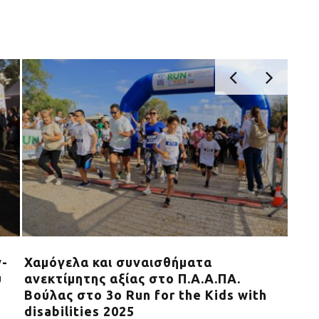
ν-
Χαμόγελα και συναισθήματα
Η P
υ
ανεκτίμητης αξίας στο Π.Α.Α.ΠΑ.
με 
Βούλας στο 3ο Run for the Kids with
του
disabilities 2025
Περ