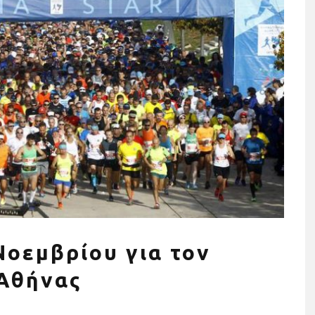
ησης σε όργανα
Τρέχουμε όλοι για όλους: Η
ια το σπίτι (+τι
Stoiximan Wheels Of Chang
οσέξεις)
στέλνει ένα ηχηρό μήνυμα γ
την ισότητα για δεύτερη
Νοεμβρίου για τον
χρονιά στον 13o
Ημιμαραθώνιο της Αθήνας
 Αθήνας