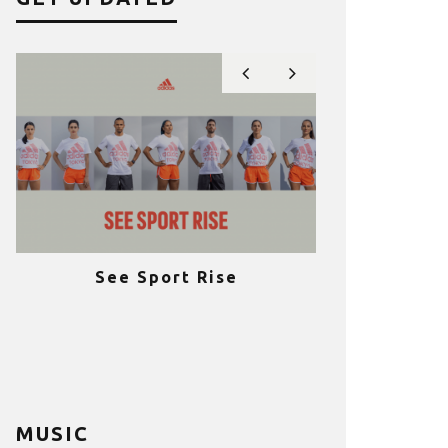
See Sport Rise
Πραγματοποι
e
επιτυχία 
ια
Fitness C
MUSIC