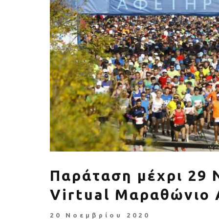
Πέθανε ο «πατέρας του
Αύξηση ζήτ
αιώνα», Dick Hoyt που έτρεχε
γυμναστικής γ
με τον ανάπηρο γιο του
να πρ
Παράταση μέχρι 29 
Virtual Μαραθώνιο
20 Νοεμβρίου 2020