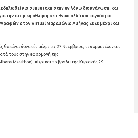
κδηλωθεί για συμμετοχή στην εν λόγω διοργάνωση, και
α την ατομική άθληση σε εθνικό αλλά και παγκόσμιο
γγραφών στον Virtual Μαραθώνιο Αθήνας 2020 μέχρι και
ς θα είναι δυνατές μέχρι τις 27 Νοεμβρίου, οι συμμετέχοντες
ματά τους στην εφαρμογή της
Athens Marathon) μέχρι και το βράδυ της Κυριακής 29
ταριστές βελουτέ
5 γρήγορα και υγιεινά σνακ
α τον χειμώνα