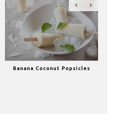
Banana Coconut Popsicles
10 σούπερ
υγιεινά sm
κα