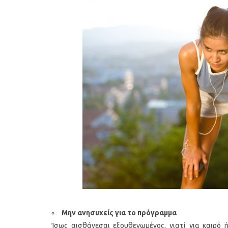
κέικ λεμονιού με
Οι 4 πιο λαχταριστές βελ
σπορο και μύρτιλα
σούπες για τον χειμών
M
ην ανησυχείς για το πρόγραμμα
Ίσως αισθάνεσαι εξουθενωμένος, γιατί για καιρό