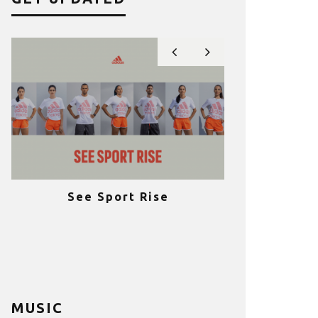
e Sport Rise
Πραγματοποιήθηκε με με
επιτυχία ψηφιακά το T
Fitness Conference 20
MUSIC