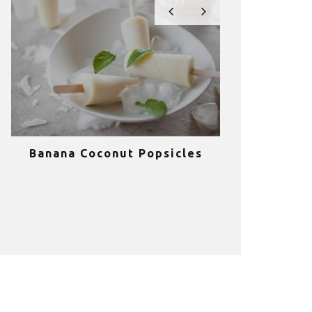
Coconut Popsicles
10 σούπερ θρεπτικά κα
υγιεινά smoothies για 
καλοκαίρι