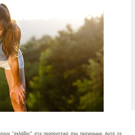
ουτέ
5 γρήγορα και υγιεινά σνακ
Banana 
α
 ήσουν “σκλάβος” στο προπονητικό σου πρόγραμμα. Αυτό το