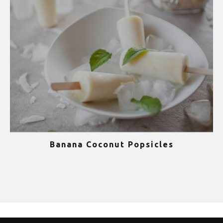
Banana Coconut Popsicles
1