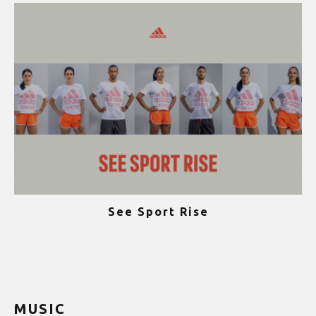
See Sport Rise
ψ
MUSIC