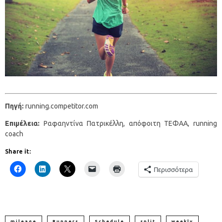
Πηγή
:
running.competitor.com
Eπιμέλεια
:
Ραφαηντίνα Πατρικέλλη, απόφοιτη ΤΕΦΑΑ, running
coach
Share it:
Περισσότερα
mileage
Runners
Schedule
split
weekly