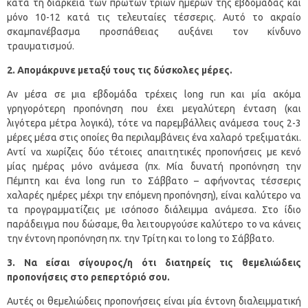
κατά τη διάρκεια των πρώτων τριών ημερών της εβδομάδας και
μόνο 10-12 κατά τις τελευταίες τέσσερις. Αυτό το ακραίο
σκαμπανέβασμα προσπάθειας αυξάνει τον κίνδυνο
τραυματισμού.
2. Απομάκρυνε μεταξύ τους τις δύσκολες μέρες.
Αν μέσα σε μια εβδομάδα τρέχεις long run και μία ακόμα
γρηγορότερη προπόνηση που έχει μεγαλύτερη ένταση (και
λιγότερα μέτρα λογικά), τότε να παρεμβάλλεις ανάμεσα τους 2-3
μέρες μέσα στις οποίες θα περιλαμβάνεις ένα χαλαρό τρεξιματάκι.
Αντί να χωρίζεις δύο τέτοιες απαιτητικές προπονήσεις με κενό
μίας ημέρας μόνο ανάμεσα (πχ. Μία δυνατή προπόνηση την
Πέμπτη και ένα long run το Σάββατο – αφήνοντας τέσσερις
χαλαρές ημέρες μέχρι την επόμενη προπόνηση), είναι καλύτερο να
τα προγραμματίζεις με ισόποσο διάλειμμα ανάμεσα. Στο ίδιο
παράδειγμα που δώσαμε, θα λειτουργούσε καλύτερο το να κάνεις
την έντονη προπόνηση πχ. την Τρίτη και το long το Σάββατο.
3. Να είσαι σίγουρος/η ότι διατηρείς τις θεμελιώδεις
προπονήσεις στο ρεπερτόριό σου.
Αυτές οι θεμελιώδεις προπονήσεις είναι μία έντονη διαλειμματική