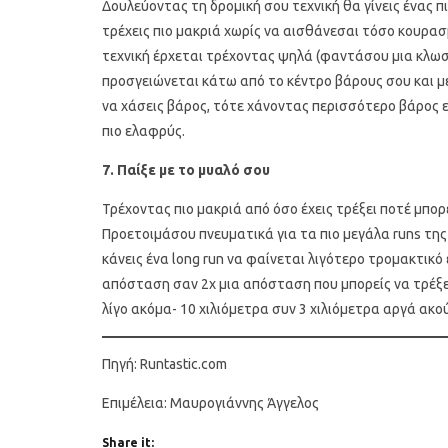
Δουλεύοντας τη δρομική σου τεχνική θα γίνεις ένας 
τρέχεις πιο μακριά χωρίς να αισθάνεσαι τόσο κουρασ
τεχνική έρχεται τρέχοντας ψηλά (φαντάσου μια κλωσ
προσγειώνεται κάτω από το κέντρο βάρους σου και μ
να χάσεις βάρος, τότε χάνοντας περισσότερο βάρος ε
πιο ελαφρύς.
7. Παίξε με το μυαλό σου
Τρέχοντας πιο μακριά από όσο έχεις τρέξει ποτέ μπορε
Προετοιμάσου πνευματικά για τα πιο μεγάλα runs της 
κάνεις ένα long run να φαίνεται λιγότερο τρομακτικό 
απόσταση σαν 2x μια απόσταση που μπορείς να τρέξει
λίγο ακόμα- 10 χιλιόμετρα συν 3 χιλιόμετρα αργά ακο
Πηγή: Runtastic.com
Επιμέλεια: Μαυρογιάννης Άγγελος
Share it: