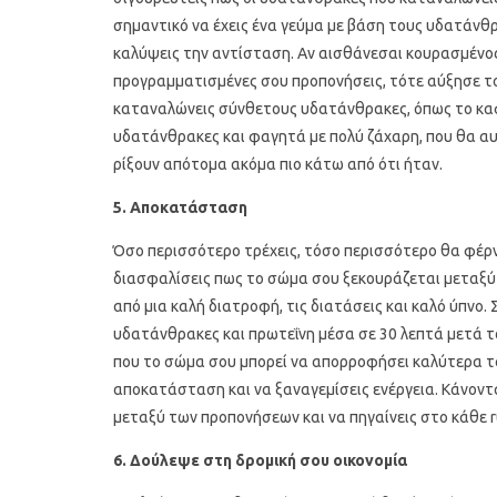
σημαντικό να έχεις ένα γεύμα με βάση τους υδατάνθρ
καλύψεις την αντίσταση. Αν αισθάνεσαι κουρασμένος,
προγραμματισμένες σου προπονήσεις, τότε αύξησε τ
καταναλώνεις σύνθετους υδατάνθρακες, όπως το καφέ
υδατάνθρακες και φαγητά με πολύ ζάχαρη, που θα αυ
ρίξουν απότομα ακόμα πιο κάτω από ότι ήταν.
5. Αποκατάσταση
Όσο περισσότερο τρέχεις, τόσο περισσότερο θα φέρνε
διασφαλίσεις πως το σώμα σου ξεκουράζεται μεταξύ
από μια καλή διατροφή, τις διατάσεις και καλό ύπνο.
υδατάνθρακες και πρωτεΐνη μέσα σε 30 λεπτά μετά το
που το σώμα σου μπορεί να απορροφήσει καλύτερα τα
αποκατάσταση και να ξαναγεμίσεις ενέργεια. Κάνον
μεταξύ των προπονήσεων και να πηγαίνεις στο κάθε r
6. Δούλεψε στη δρομική σου οικονομία