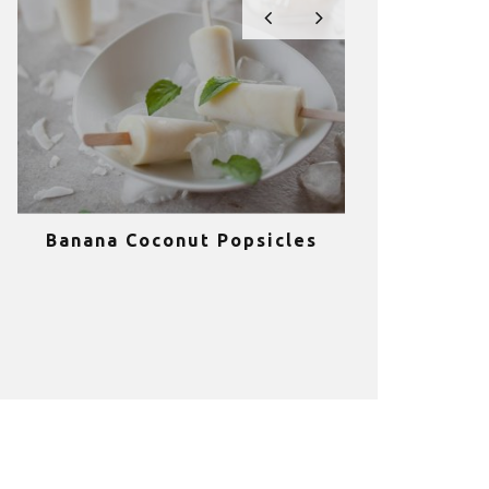
Banana Coconut Popsicles
10 σούπερ
υγιεινά sm
κα