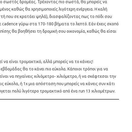
πιο σωστός δρομέας. Τρέχοντας πιο σωστά, θα μπορείς να
μένος καθώς θα χρησιμοποιείς λιγότερη ενέργεια. Η καλή
τή που σε κρατάει ψηλά), διασφαλίζοντας πως το πόδι σου
ε cadence γύρω στα 170-180 βήματα το λεπτό. Εάν έχεις σκοπό
πίσης θα βοηθήσει τη δρομική σου οικονομία, καθώς θα είσαι
ί να είναι τρομακτικό, αλλά μπορείς να το κάνεις!
εβδομάδας θα το κάνει πιο εύκολα. Κάποιοι τρόποι για να
είναι να πηγαίνεις χιλιόμετρο- χιλιόμετρο, ή να σκέφτεσαι την
ς εύκολα, ή 1x μια απόσταση που μπορείς να κάνεις συν κάτι
ύγεται πολύ λιγότερο τρομακτικό από ένα run 13 χιλιομέτρων.