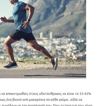
ι να επικεντρωθείς στους υδατάνθρακες να είναι το 55-65%
ρως ένα βουνό από μακαρόνια σε κάθε γεύμα , αλλά να
συνάδουν με την προπόνησή σου. Πριν το long run σου, είναι