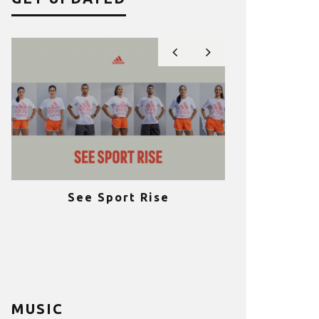
See Sport Rise
Πραγματοποι
e
επιτυχία 
ια
Fitness C
MUSIC