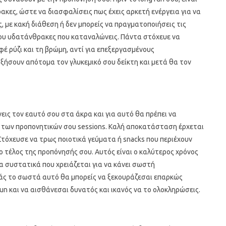
ακες, ώστε να διασφαλίσεις πως έχεις αρκετή ενέργεια για να
 με κακή διάθεση ή δεν μπορείς να πραγματοποιήσεις τις
ου υδατάνθρακες που καταναλώνεις. Πάντα στόχευε να
 ρύζι και τη βρώμη, αντί για επεξεργασμένους
ξήσουν απότομα τον γλυκεμικό σου δείκτη και μετά θα τον
ις τον εαυτό σου στα άκρα και για αυτό θα πρέπει να
 των προπονητικών σου sessions. Καλή αποκατάσταση έρχεται
 Στόχευσε να τρως ποιοτικά γεύματα ή snacks που περιέχουν
 τέλος της προπόνησής σου. Αυτός είναι ο καλύτερος χρόνος
 συστατικά που χρειάζεται για να κάνει σωστή
τάς το σωστά αυτό θα μπορείς να ξεκουράζεσαι επαρκώς
un και να αισθάνεσαι δυνατός και ικανός να το ολοκληρώσεις.