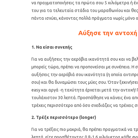
να πραγματοποιήσεις τα πρώτα σου 5 χιλιόμετρα ή έν
του για τα τελευταία στάδια του μαραθωνίου και θες
πάντα ισχύει, κάνοντας πολλά πράγματα νωρίς μόνο 
Αύξησε την αντοχή 
1. Να είσαι συνεπής
Για να αυξήσεις την αερόβια ικανότητά σου και να βε
μπορείς τώρα, πρέπει να προπονείσαι με συνέπεια. Η
Υγιεινό κέικ λεμονιού με
Οι 4 πιο λαχ
παπαρουνόσπορο και μύρτιλα
σούπες γι
αυξήσεις την αερόβιά σου ικανότητα (η οποία αντιπ
σου) και θα δυναμώσει τους μύες σου. Όταν ξεκινήσει
easy και αργά -η ταχύτητα έρχεται μετά την αντοχή! 
τουλάχιστον 30 λεπτά. Προσπάθησε να κάνεις ένα από
τρέχεις περισσότερο από όσο σχεδιάζεις να τρέχεις σ
2. Τρέξε περισσότερο (
longer)
Για να τρέξεις πιο μακριά, θα πρέπει πραγματικά να τ
λεπτά, είτε προσθέτοντας 0,8-1,6 χιλιόμετρα κάθε φο