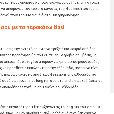
ας έμπειρος δρομέας ο οποίος ψάχνει να αυξήσει την αντοχή
 να αποφύγεις τον τοίχο, ο κανόνας του «too much too soon»
οδηγεί στον τραυματισμό ή στην υπερπροπόνηση.
σου με τα παρακάτω tips!
λτιώσεις την αντοχή σου για να τρέξεις πιο μακριά από όσο
 συνεπής προπόνηση θα σου χτίσει την αερόβια σου βάση, να
ταριστές βελουτέ
5 γρήγορα και υγιεινά σνακ
α τον χειμώνα
ροσωπεύει πόσο οξυγόνο μπορούν να χρησιμοποιήσουν οι μύες
ς να προσθέτεις επιπλέον runs την εβδομάδα, πρέπει να είναι
Πρέπει να στοχεύεις από 3 έως 4 sessions την εβδομάδα για
 αυτά τα sessions το long run σου στο οποίο θα σχεδιάσεις να
ε οποιοδήποτε τρέξιμό σου εκείνη την εβδομάδα.
ρέχεις περισσότερο! Είτε αυξάνοντας τα long run σου για 5-10
ρά. Ίσως να μην ακούγεται πολύ αλλά σιγά σιγά ξεκινάνε να