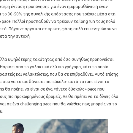
λύτερη ένταση προπόνησης για έναν ημιμαραθώνιο ή έναν
ναι το 30-50% της συνολικής απόστασης που τρέχεις μέσα στη
ό pace. Πολλοί προσπαθούν να τρέχουν τα long run τους πολύ
ατά. Πήγαινε αργά και σε πρώτη φάση απλά επικεντρώσου να
ετά την αντοχή.
αλλά υψηλότερης ταχύτητας από όσο συνήθως προπονείσαι.
αρίσει από το γαλακτικό οξύ πιο γρήγορα, κάτι το οποίο
υραστείς και γαλακτώσεις, που θα σε επιβραδύνει. Αυτό επίσης
να σου να το αισθάνεσαι πιο εύκολο- αυτά τα runs είναι το
ns θα πρέπει να είναι σε ένα «άνετο δύσκολο» pace που
ους πιο προχωρημένους δρομείς. Δε θα πρέπει να τα δίνεις όλα
ναι σε ένα challenging pace που θα νιώθεις πως μπορείς να το
υ.