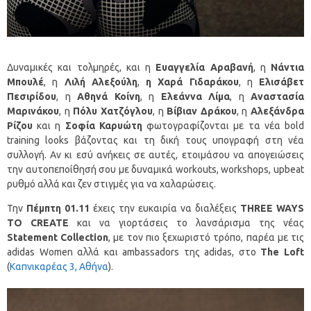
Δυναμικές και τολμηρές, και η
Ευαγγελία Αραβανή
, η
Νάντια
Μπουλέ
, η
Λιλή Αλεξούλη
,
η Χαρά Γιδαράκου
, η
Ελισάβετ
Πεσιρίδου
, η
Αθηνά Κοίνη
, η
Ελεάννα Λίμα
, η
Αναστασία
Μαρινάκου
, η
Πόλυ Χατζόγλου
, η
Βίβιαν Δράκου
, η
Αλεξάνδρα
Ρίζου
και η
Σοφία Καρυώτη
φωτογραφίζονται με τα νέα bold
training looks βάζοντας και τη δική τους υπογραφή στη νέα
συλλογή. Αν κι εσύ ανήκεις σε αυτές, ετοιμάσου να απογειώσεις
την αυτοπεποίθησή σου με δυναμικά workouts, workshops, upbeat
ρυθμό αλλά και ζεν στιγμές για να χαλαρώσεις.
Την
Πέμπτη 01.11
έχεις την ευκαιρία να διαλέξεις
THREE
WAYS
TO
CREATE
και να γιορτάσεις το λανσάρισμα της νέας
Statement
Collection
, με τον πιο ξεχωριστό τρόπο, παρέα με τις
adidas Women αλλά και ambassadors της adidas, στο
The
Loft
(
Καπνικαρέας 3, Αθήνα
).