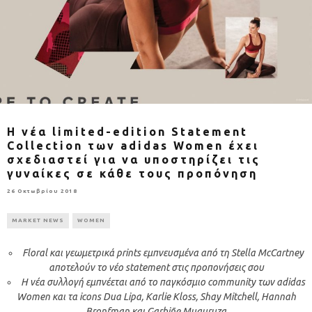
Η νέα limited-edition Statement
Collection των adidas Women έχει
σχεδιαστεί για να υποστηρίζει τις
γυναίκες σε κάθε τους προπόνηση
26 Οκτωβρίου 2018
MARKET NEWS
WOMEN
Floral
και γεωμετρικά
prints
εμπνευσμένα από τη
Stella
McCartney
αποτελούν το νέο
statement
στις προπονήσεις σου
Η νέα συλλογή εμπνέεται από το παγκόσμιο
community
των
adidas
Women
και τα
icons
Dua
Lipa
,
Karlie
Kloss
,
Shay
Mitchell
,
Hannah
Bronfman
και
Garbi
ñ
e
Muguruza