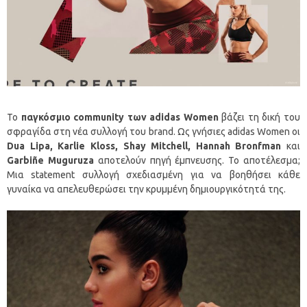
Το
παγκόσμιο
community
των
adidas
Women
βάζει τη δική του
σφραγίδα στη νέα συλλογή του brand. Ως γνήσιες adidas Women οι
Dua
Lipa
,
Karlie
Kloss
,
Shay
Mitchell
,
Hannah
Bronfman
και
Garbi
ñ
e
Muguruz
a
αποτελούν πηγή έμπνευσης. Το αποτέλεσμα;
Μια statement συλλογή σχεδιασμένη για να βοηθήσει κάθε
γυναίκα να απελευθερώσει την κρυμμένη δημιουργικότητά της.