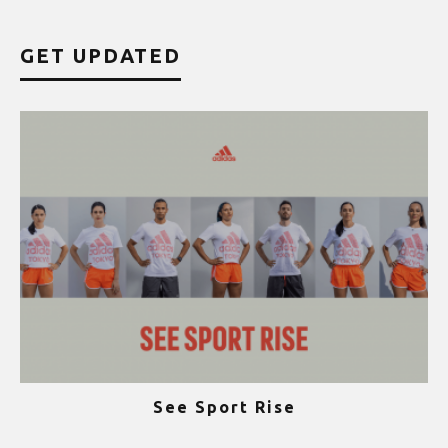
GET UPDATED
See Sport Rise
ψ