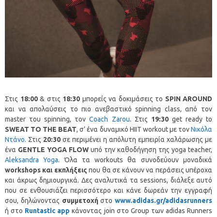
Στις
18:00
& στις
18:30
μπορείς να δοκιμάσεις το
SPIN
AROUND
και να απολαύσεις το πιο ανεβαστικό spinning class, από τον
master του spinning, τον
Coach Zarou
. Στις
19:30
get ready to
SWEAT
TO
THE
BEAT
, σ’ ένα δυναμικό HIIT workout με τον
Νικόλα
Ντάνο
. Στις
20:30
σε περιμένει η απόλυτη εμπειρία χαλάρωσης με
ένα
GENTLE
YOGA
FLOW
υπό την καθοδήγηση της yoga teacher,
Aleksandra Yoga
. Όλα τα workouts θα συνοδεύουν μοναδικά
workshops
και εκπλήξεις
που θα σε κάνουν να περάσεις υπέροχα
και άκρως δημιουργικά. Δες αναλυτικά τα sessions, διάλεξε αυτό
που σε ενθουσιάζει περισσότερο και κάνε δωρεάν την εγγραφή
σου, δηλώνοντας
συμμετοχή
στο
www
.
adidas
.
gr
/
adidasrunners
ή στο
Runtastic
app
κάνοντας join στο Group των adidas Runners