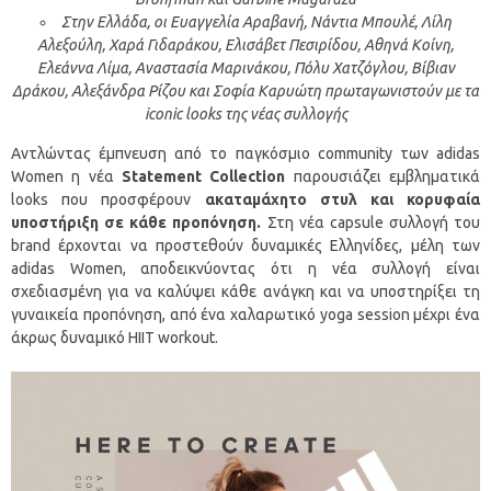
Στην Ελλάδα, οι Ευαγγελία Αραβανή, Νάντια Μπουλέ, Λίλη
Αλεξούλη, Χαρά Γιδαράκου, Ελισάβετ Πεσιρίδου, Αθηνά Κοίνη,
Ελεάννα Λίμα, Αναστασία Μαρινάκου, Πόλυ Χατζόγλου, Βίβιαν
Δράκου, Αλεξάνδρα Ρίζου και Σοφία Καρυώτη πρωταγωνιστούν με τα
iconic
looks
της νέας συλλογής
Αντλώντας έμπνευση από το παγκόσμιο community των adidas
Women η νέα
Statement
Collection
παρουσιάζει εμβληματικά
looks που προσφέρουν
ακαταμάχητο στυλ και κορυφαία
υποστήριξη σε κάθε προπόνηση.
Στη νέα capsule συλλογή του
brand έρχονται να προστεθούν δυναμικές Ελληνίδες, μέλη των
adidas Women, αποδεικνύοντας ότι η νέα συλλογή είναι
σχεδιασμένη για να καλύψει κάθε ανάγκη και να υποστηρίξει τη
γυναικεία προπόνηση, από ένα χαλαρωτικό yoga session μέχρι ένα
άκρως δυναμικό HIIT workout.