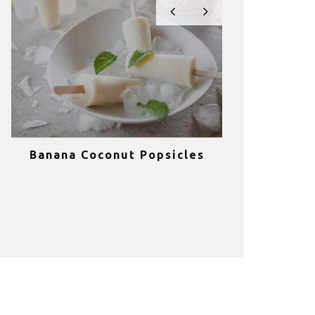
Banana Coconut Popsicles
10 σούπερ
υγιεινά sm
κα