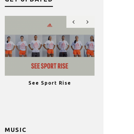
See Sport Rise
Πραγματοποι
e
επιτυχία 
ια
Fitness C
MUSIC