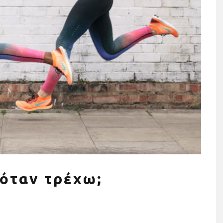
ησης σε όργανα
Τρέχουμε όλοι για όλους: Η
ια το σπίτι (+τι
Stoiximan Wheels Of Chang
οσέξεις)
στέλνει ένα ηχηρό μήνυμα γ
την ισότητα για δεύτερη
 όταν τρέχω;
χρονιά στον 13o
Ημιμαραθώνιο της Αθήνας