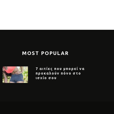
STER x SPORT LOFT: αμέτρητα
RUNSTER x 
ts bra για να διαλέξεις
επιλογές γι
MOST POPULAR
7 αιτίες που μπορεί να
προκαλούν πόνο στο
ισχίο σου