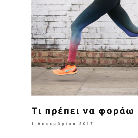
Πέθανε ο «πατέρας του
Αύξηση ζήτ
αιώνα», Dick Hoyt που έτρεχε
γυμναστικής γ
με τον ανάπηρο γιο του
να πρ
Τι πρέπει να φοράω
1 Δεκεμβρίου 2017