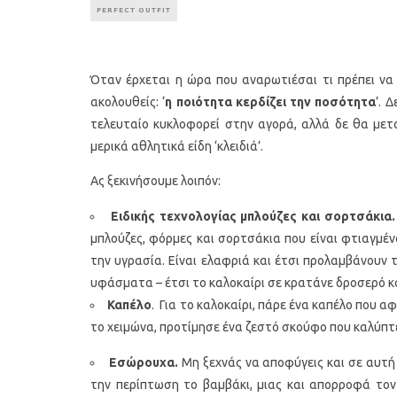
PERFECT OUTFIT
Όταν έρχεται η ώρα που αναρωτιέσαι τι πρέπει να
ακολουθείς: ‘
η ποιότητα κερδίζει την ποσότητα
’. 
τελευταίο κυκλοφορεί στην αγορά, αλλά δε θα μετ
μερικά αθλητικά είδη ‘κλειδιά’.
Ας ξεκινήσουμε λοιπόν:
Ειδικής τεχνολογίας μπλούζες και σορτσάκια.
μπλούζες, φόρμες και σορτσάκια που είναι φτιαγμέ
την υγρασία. Είναι ελαφριά και έτσι προλαμβάνουν 
υφάσματα – έτσι το καλοκαίρι σε κρατάνε δροσερό κα
Καπέλο
. Για το καλοκαίρι, πάρε ένα καπέλο που α
το χειμώνα, προτίμησε ένα ζεστό σκούφο που καλύπτε
Εσώρουχα.
Μη ξεχνάς να αποφύγεις και σε αυτή
την περίπτωση το βαμβάκι, μιας και απορροφά τον