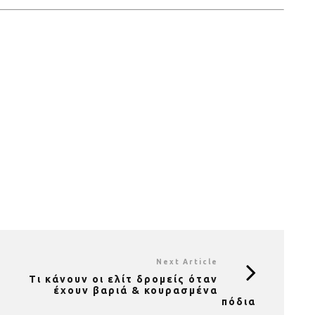
Next Article
Τι κάνουν οι ελίτ δρομείς όταν
έχουν βαριά & κουρασμένα
πόδια