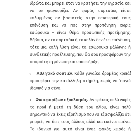
ιδρώτα και μπορεί έτσι να κρατήσει την υγρασία και
να σε φαγουρίζει. Αν φοράς σορτσάκι, είσαι
καλυμμένος αν βασιστείς στην εσωτερική τους
επένδυση και να πας στην προπόνηση χωρίς
εσώρουχο – είναι θέμα προσωπικής προτίμησης.
Βέβαια, αν το σορτσάκι ή το κολάν δεν έχει επένδυση,
τότε μια καλή λύση είναι τα εσώρουχα μάλλινης ή
συνθετικής προέλευσης, που θα σου προσφέρουν την
απαραίτητη μόνωση και υποστήριξη.
Υγιεινό κέικ λεμονιού με
Οι 4 πιο λαχ
παπαρουνόσπορο και μύρτιλα
σούπες γι
Αθλητικό σουτιέν
. Κάθε γυναίκα δρομέας χρειά
προσφέρει την κατάλληλη στήριξη, χωρίς να ‘παγιδ
ιδανικό για σένα.
Φωσφορίζων εξοπλισμός.
Αν τρέχεις πολύ νωρίς
το πρωί ή μετά τη δύση του ηλίου, είναι πολύ
σημαντικό να έχεις εξοπλισμό που να εξασφαλίζει ότι
μπορείς να δεις τους άλλους αλλά και εκείνοι εσένα.
To ιδανικό για αυτό είναι ένας φακός χειρός ή