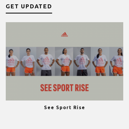
GET UPDATED
See Sport Rise
ψ