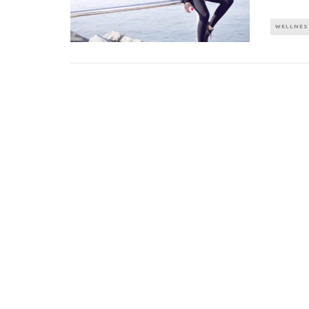
WELLNES
Πέθανε ο «πατέρας του
Αύξηση ζήτ
αιώνα», Dick Hoyt που έτρεχε
γυμναστικής γ
με τον ανάπηρο γιο του
να πρ