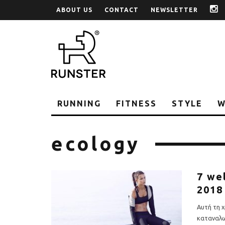
ABOUT US
CONTACT
NEWSLETTER
i
RUNNING
FITNESS
STYLE
W
ecology
7 we
2018
Αυτή τη χ
καταναλ