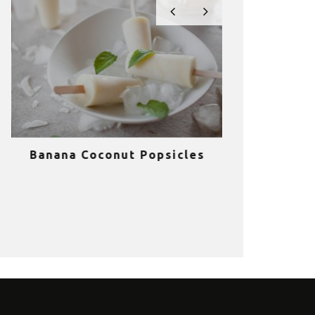
Banana Coconut Popsicles
10 σούπερ
υγιεινά sm
κα