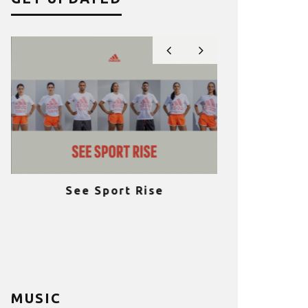
See Sport Rise
Πραγματοποι
e
επιτυχία 
ια
Fitness C
MUSIC