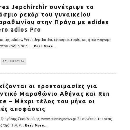
res Jepchirchir συνέτριψε το
όσμιο ρεκόρ του γυναικείου
αραθωνίου στην Πράγα με adidas
ero adios Pro
α της adidas, Peres Jepchirchir, έγραψε ιστορία, ως η πιο γρήγορη
στον κόσμο σε ημι
...
Read More...
ΕΠΙΚΑΙΡΟΤΗΤΑ
χίζονται οι προετοιμασίες για
ντικό Μαραθώνιο Αθήνας και Run
ce – Μέχρι τέλος του μήνα οι
κές αποφάσεις
: Γρηγόρης Σκουλαρίκης, www.runningnews.gr Σε συνέχεια της νέας
της Γ.Γ.Α. γι
...
Read More...