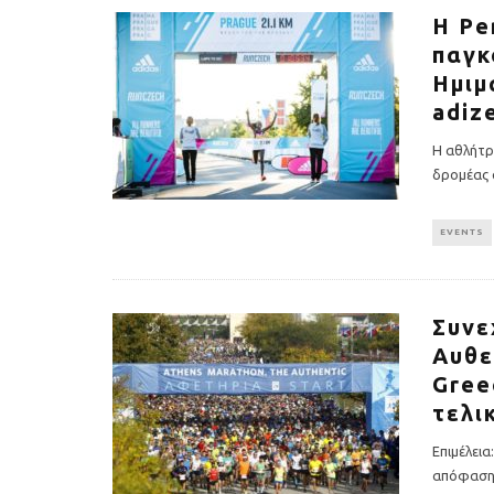
Η Pe
παγκ
Ημιμ
adiz
Η αθλήτρι
δρομέας 
EVENTS
Συνε
Αυθε
Gree
τελι
Επιμέλεια
απόφασης 