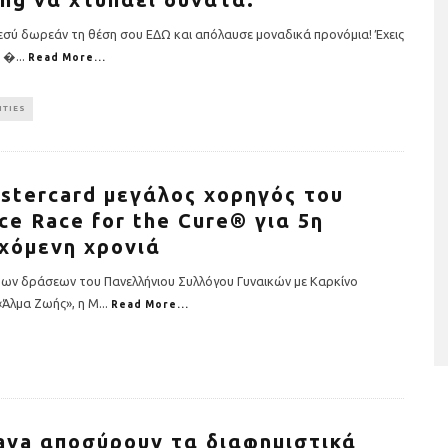
 εσύ δωρεάν τη θέση σου ΕΔΩ και απόλαυσε μοναδικά προνόμια! Έχεις
ι �
...
Read More...
TIES
stercard μεγάλος χορηγός του
ce Race for the Cure® για 5η
ταριστές βελουτέ
5 γρήγορα και υγιεινά σνακ
α τον χειμώνα
χόμενη χρονιά
ων δράσεων του Πανελλήνιου Συλλόγου Γυναικών με Καρκίνο
Άλμα Ζωής», η M
...
Read More...
ava αποσύρουν τα διαφημιστικά