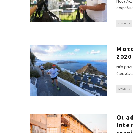
Ναυτιλία,
ασφάλει
EVENTS
Ματα
2020
Νέο ραντ
διοργάνω
EVENTS
Οι a
Inte
runn