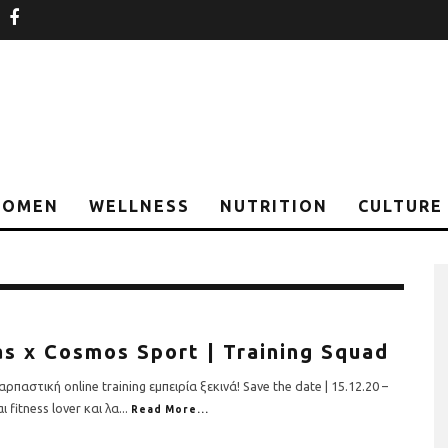
nstagram
facebook
OMEN
WELLNESS
NUTRITION
CULTURE
as x Cosmos Sport | Training Squad
αρπαστική online training εμπειρία ξεκινά! Save the date | 15.12.20 –
ι fitness lover και λα
...
Read More...