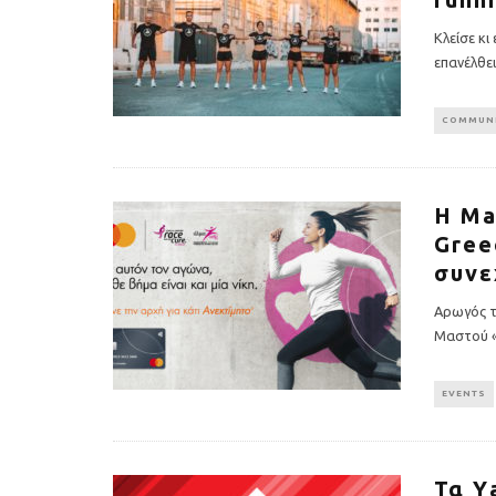
Κλείσε κι
επανέλθε
COMMUNI
Η Ma
Gree
Υγιεινό κέικ λεμονιού με
Οι 4 πιο λαχ
παπαρουνόσπορο και μύρτιλα
σούπες γι
συνε
Αρωγός τ
Μαστού «
EVENTS
Τα Υ