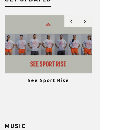
See Sport Rise
Πραγματοποι
e
επιτυχία 
ια
Fitness C
MUSIC