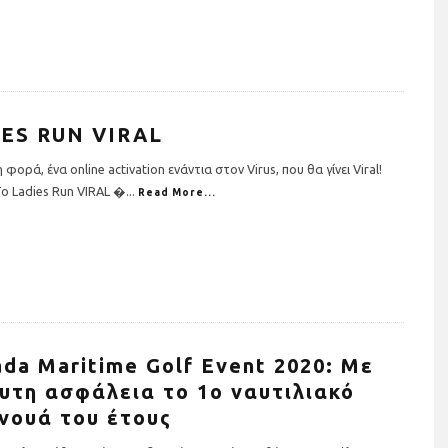
ES RUN VIRAL
 φορά, ένα online activation ενάντια στον Virus, που θα γίνει Viral!
Το Ladies Run VIRAL �
...
Read More...
ησης σε όργανα
Τρέχουμε όλοι για όλους: Η
ια το σπίτι (+τι
Stoiximan Wheels Of Chang
οσέξεις)
στέλνει ένα ηχηρό μήνυμα γ
την ισότητα για δεύτερη
χρονιά στον 13o
ada Maritime Golf Event 2020: Με
Ημιμαραθώνιο της Αθήνας
υτη ασφάλεια το 1ο ναυτιλιακό
νουά του έτους