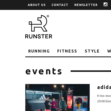
ABOUT US
CONTACT
NEWSLETTER
i
RUNNING
FITNESS
STYLE
W
events
adid
Η πιο συν
20:00 Είσα