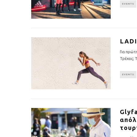
EVENTS
LADI
Για πρώτη
Τρέχεις; 
EVENTS
Πέθανε ο «πατέρας του
Αύξηση ζήτ
αιώνα», Dick Hoyt που έτρεχε
γυμναστικής γ
με τον ανάπηρο γιο του
να πρ
Glyf
απόλ
τουρ