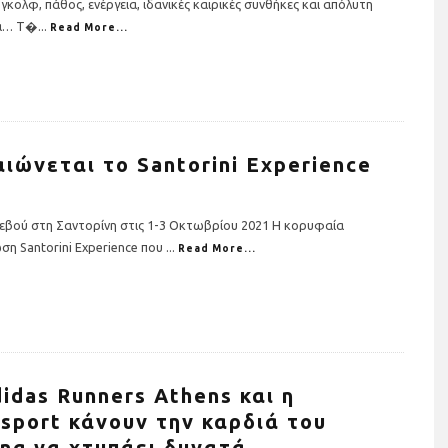
 γκολφ, πάθος, ενέργεια, ιδανικές καιρικές συνθήκες και απόλυτη
α… Τ�
...
Read More...
ιώνεται το Santorini Experience
εβού στη Σαντορίνη στις 1-3 Οκτωβρίου 2021 Η κορυφαία
ση Santorini Experience που
...
Read More...
didas Runners Athens και η
rsport κάνουν την καρδιά του
ing να χτυπάει δυνατά.