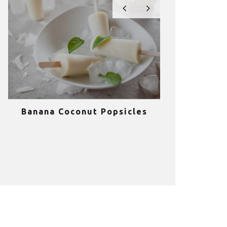
Banana Coconut Popsicles
10 σούπερ
υγιεινά sm
κα