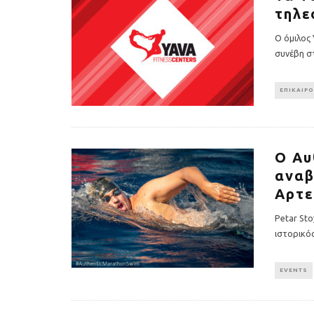
τηλε
O όμιλος 
συνέβη σ
ΕΠΙΚΑΙΡ
Ο Αυ
αναβ
Αρτε
Petar Sto
ιστορικό
EVENTS