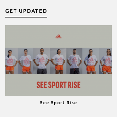
GET UPDATED
See Sport Rise
ψ