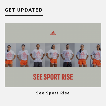
GET UPDATED
See Sport Rise
ψ