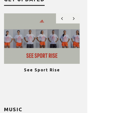
See Sport Rise
Πραγματοποι
e
επιτυχία 
ια
Fitness C
MUSIC