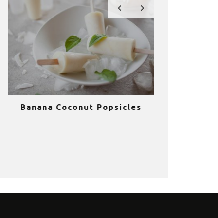
Banana Coconut Popsicles
10 σούπερ
υγιεινά sm
κα