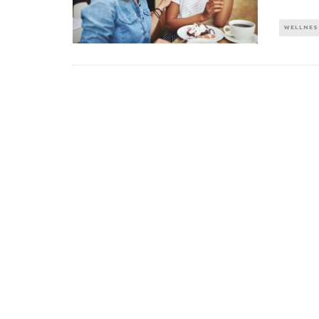
WELLNES
Πέθανε ο «πατέρας του
Αύξηση ζήτ
αιώνα», Dick Hoyt που έτρεχε
γυμναστικής γ
με τον ανάπηρο γιο του
να πρ