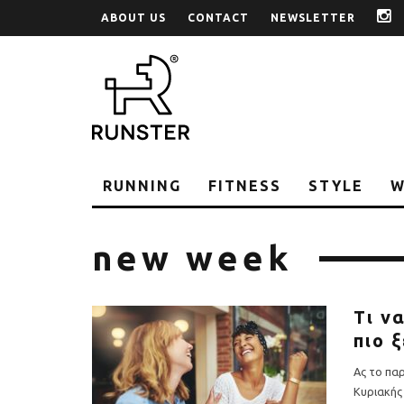
ABOUT US
CONTACT
NEWSLETTER
i
RUNNING
FITNESS
STYLE
W
new week
Τι ν
πιο 
Ας το παρ
Κυριακής