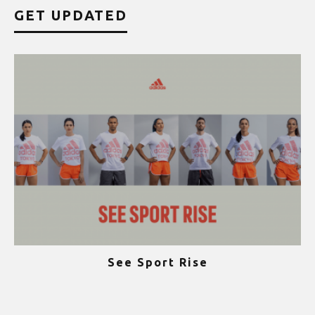
GET UPDATED
See Sport Rise
ψ