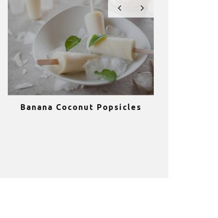
Banana Coconut Popsicles
10 σούπερ
υγιεινά sm
κα