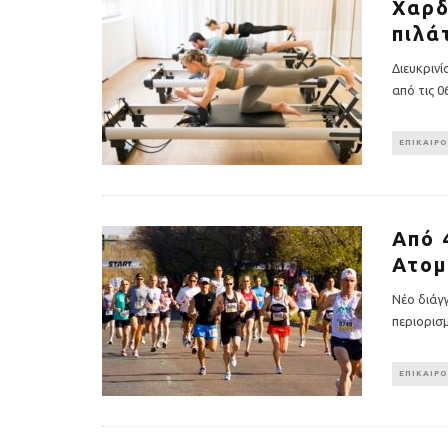
Χαρδ
πιλά
Διευκρινί
από τις 0
ΕΠΙΚΑΙΡ
Από 
Ατομ
Νέο διάγ
περιορισ
ΕΠΙΚΑΙΡ