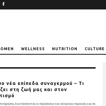
nstagram
facebook
OMEN
WELLNESS
NUTRITION
CULTURE
ύο νέα επίπεδα συναγερμού – Τι
ζει στη ζωή μας και στον
τισμό
πιτήρησης Α εντάσσονται οι «πράσινες» και «κίτρινες» περιοχές και σε