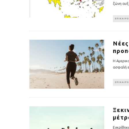
ζώνη αυξ
ΕΠΙΚΑΙΡ
Νέες
προπ
H Αμερικα
ασφαλή ε
Πέθανε ο «πατέρας του
Αύξηση ζήτ
ΕΠΙΚΑΙΡ
αιώνα», Dick Hoyt που έτρεχε
γυμναστικής γ
με τον ανάπηρο γιο του
να πρ
Ξεκι
μέτρ
Εγκρίθηκ