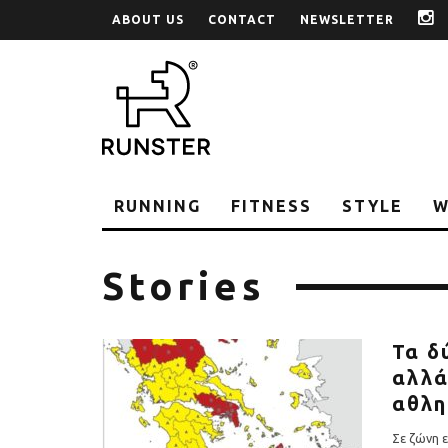
ABOUT US
CONTACT
NEWSLETTER
i
RUNNING
FITNESS
STYLE
W
Stories
Τα δ
αλλά
αθλη
Σε ζώνη ε