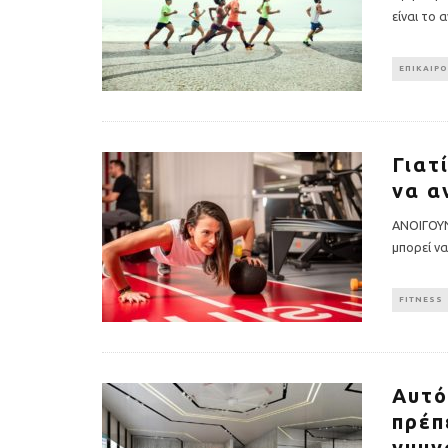
είναι το
ΕΠΙΚΑΙΡ
Γιατ
να α
ΑΝΟΙΓΟΥΝ
μπορεί ν
FITNESS
Αυτό
πρέπ
γυμν