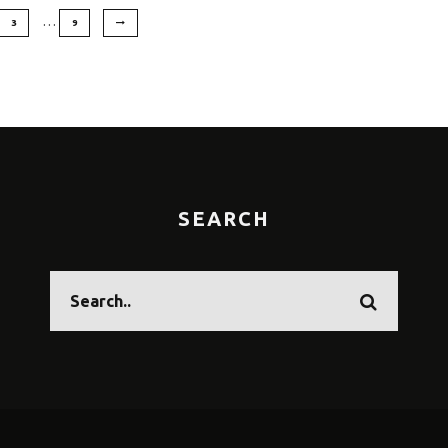
…
3
9
SEARCH