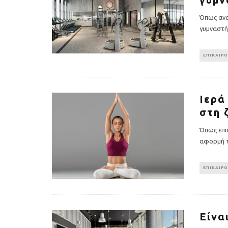
Όπως ανακ
γυμναστή
ΕΠΙΚΑΙΡ
Ιερά
στη 
Υγιεινό κέικ λεμονιού με
Οι 4 πιο λαχ
παπαρουνόσπορο και μύρτιλα
σούπες γι
Όπως επι
αφορμή τ
ΕΠΙΚΑΙΡ
Είνα