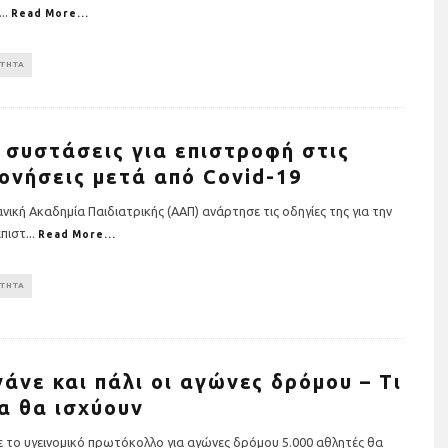
...
Read More...
ΟΤΗΤΑ
 συστάσεις για επιστροφή στις
ονήσεις μετά από Covid-19
νική Ακαδημία Παιδιατρικής (ΑΑΠ) ανάρτησε τις οδηγίες της για την
πιστ
...
Read More...
ησης σε όργανα
Τρέχουμε όλοι για όλους: Η
ΟΤΗΤΑ
ια το σπίτι (+τι
Stoiximan Wheels Of Chang
οσέξεις)
στέλνει ένα ηχηρό μήνυμα γ
την ισότητα για δεύτερη
χρονιά στον 13o
Ημιμαραθώνιο της Αθήνας
νάνε και πάλι οι αγώνες δρόμου – Τι
α θα ισχύουν
ε το υγεινομικό πρωτόκολλο για αγώνες δρόμου 5.000 αθλητές θα