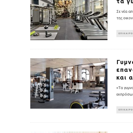
τα γ
Σε νέα α
της οικο
ΕΠΙΚΑΙΡ
Γυμν
επαν
και 
«Τα γυμνα
εκπρόσω
ΕΠΙΚΑΙΡ