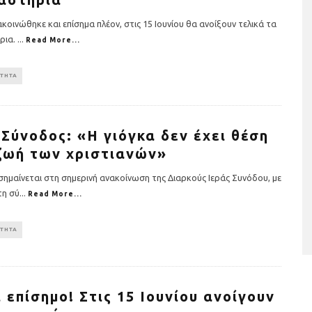
οινώθηκε και επίσημα πλέον, στις 15 Ιουνίου θα ανοίξουν τελικά τα
ρια.
...
Read More...
ΟΤΗΤΑ
 Σύνοδος: «Η γιόγκα δεν έχει θέση
ζωή των χριστιανών»
ταριστές βελουτέ
5 γρήγορα και υγιεινά σνακ
α τον χειμώνα
σημαίνεται στη σημερινή ανακοίνωση της Διαρκούς Ιεράς Συνόδου, με
η σύ
...
Read More...
ΟΤΗΤΑ
ι επίσημο! Στις 15 Ιουνίου ανοίγουν