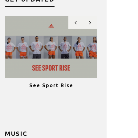
See Sport Rise
Πραγματοποι
e
επιτυχία 
ια
Fitness C
MUSIC