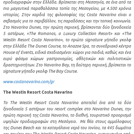
προδιαγραφών στην Ελλάδα. Βρίσκεται στη Μεσσηνία, σε ένα από τα
πιο μαγευτικά παραθαλάσσια τοπία της Μεσογείου, με 4.500 χρόνια
ιστορίας. Στην καρδιά της φιλοσοφίας της
Costa
Navarino
είναι ο
σεβασμός για το περιβάλλον, τις παραδόσεις και την τοπική κοινωνία.
Στο
Navarino
Dunes
, την πρώτη περιοχή, βρίσκονται δύο ξενοδοχεία
5 αστέρων, «
The
Romanos
,
a
Luxury
Collection
Resort
» και «
The
Westin
Resort
Costa
Navarino
», το πρώτο
signature
γήπεδο γκολφ
στην Ελλάδα
The
Dunes
Course
, το
Anazoe
Spa
, το συνεδριακό κέντρο
House
of
Events
, ειδικά σχεδιασμένοι χώροι για παιδιά, καθώς και ένα
ευρύ φάσμα χώρων γαστρονομίας, αθλητικών και πολιτιστικών
δραστηριοτήτων. Στο
Navarino
Bay
, τη δεύτερη περιοχή, βρίσκεται το
signature
γήπεδο γκολφ
The
Bay
Course
.
www.costanavarino.com/gr
The
Westin
Resort
Costa
Navarino
Το
The
Westin
Resort
Costa
Navarino
αποτελεί ένα από τα δύο
ξενοδοχεία
5 αστέρων
του
resort
complex
στο
Navarino
Dunes
, την
πρώτη περιοχή της
Costa
Navarino
, το διεθνή, τουριστικό
προορισμό
υψηλών προδιαγραφών στη Μεσόγειο. Με θέα στους αμμόλοφους
της
Dunes
Beach
και τα καταγάλανα νερά του Ιονίου, τα 445 δωμάτια