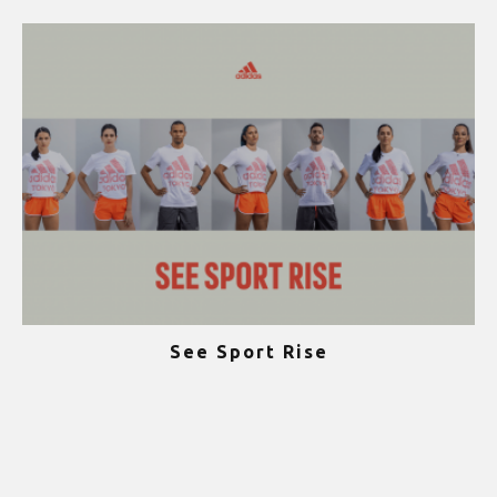
See Sport Rise
ψ