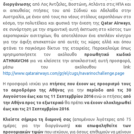
διοργάνωσης
από Λος Άντζελες, Βοστώνη, Ατλάντα στις ΗΠΑ και
οι απευθείας πτήσεις του από Σύδνεϋ και Αδελαΐδα στην
Αυστραλία, με έναν από τους πιο νέους στόλους αεροπλάνων στο
κόσμο, την πολυτέλεια και φυσικά την άνεση της
Qatar Airways
,
σε συνάρτηση με την σημαντική αυτή έκπτωση στο κόστος των
αεροπορικών εισιτηρίων, θα αποτελέσουν ένα επιπλέον κίνητρο
για την άφιξη επισκεπτών από αυτές τις χώρες αλλά και όπου
φτάνει το παγκόσμιο δίκτυο της εταιρείας. Παρακαλούμε όπως
χρησιμοποιήσετε τον ακόλουθο
προωθητικό κωδικό
ATHNAVCH
6
για να κλείσετε την αποκλειστική αυτή προσφορά,
μέσω του ακόλουθου link:
http://www.qatarairways.com/gr/el/cugs/navarinochallenge.page
Η προσφορά ισχύει για
πτήσεις που έχουν ως προορισμό τους
το αεροδρόμιο της Αθήνας
για την
περίοδο από τις 30
Αυγούστου έως και τις 11 Σεπτεμβρίου 2016
ενώ οι πτήσεις
από
την Αθήνα προς το εξωτερικό
θα πρέπει
να έχουν ολοκληρωθεί
έως και τις 21 Σεπτεμβρίου 2016
.
Κλείστε σήμερα τη διαμονή σας
(απομένουν λιγότερες από 75
ημέρες για την διοργάνωση)
και επωφεληθείτε των
προνομιακών τιμών
που ισχύουν, για όσους επιθυμούν να μείνουν