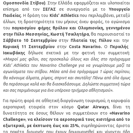
Ομοσπονδία Στίβου)
. Στην Ελλάδα εφαρμόζεται και υλοποιείται
επίσημα από τον
ΣΕΓΑΣ
σε συνεργασία με το
Υπουργείο
Παιδείας
. Η δράση του
Kids’ Athletics
που περιλαμβάνει, μεταξύ
άλλων, τη δραστηριότητα του μήκους άνευ φοράς, το αγώνισμα
του
παγκοσμίου φήμης θρύλου
και
Ολυμπιονίκη, γεννημένου
στην Πύλο Μεσσηνίας, Κωστή Τσικλητήρα
, θα παρουσιαστεί το
Σάββατο 10 Σεπτεμβρίου
στην
Πλατεία της Πύλου
και την
Κυριακή 11 Σεπτεμβρίου
στην
Costa
Navarino
.
Ο
Περικλής
Ιακωβάκης
δήλωσε σχετικά με την φετινή του συμμετοχή:
«Μικροί μας φίλοι, σας προσκαλώ όλους και όλες στο πρόγραμμα
Kids’ Athletics του Navarino Challenge για να γνωρίσουμε μαζί τα
αγωνίσματα του στίβου. Μέσα από ένα πρόγραμμα 1 ώρας περίπου,
θα κάνουμε άλματα, ρίψεις, σπριντ και σκυτάλη! Πάνω από όλα όμως
θα περάσουμε καλά και θα διασκεδάσουμε. Δηλώστε συμμετοχή τώρα
και σας περιμένουμε για ένα υπέροχο τριήμερο αθλητισμού».
Για πρώτη φορά σε αθλητική διοργάνωση τουρισμού, η κορυφαία
αεροπορική εταιρεία στον κόσμο
Qatar Airways
, δίνει τη
δυνατότητα σε όσους θέλουν να συμμετέχουν στο
«Navarino
Challenge»
,
να κλείσουν τα αεροπορικά τους εισιτήρια από το
εξωτερικό, με έκπτωση έως και 25%
, συμπληρώνοντας άριστα
τα πακέτα διαμονής που έχουν δημιουργηθεί και γίνονται ήδη