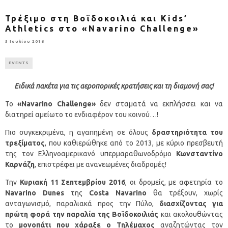
Τρέξιμο στη Βοϊδοκοιλιά και Kids’
Athletics στο «Navarino Challenge»
5 Ιουλίου 2016
EVENTS
Ειδικά πακέτα για τις αεροπορικές κρατήσεις και τη διαμονή σας!
Το
«
Navarino
Challenge
»
δεν σταματά να εκπλήσσει και να
διατηρεί αμείωτο το ενδιαφέρον του κοινού…!
Πιο συγκεκριμένα, η αγαπημένη σε όλους
δραστηριότητα του
τρεξίματος
, που καθιερώθηκε από το 2013, με κύριο πρεσβευτή
της τον Ελληνοαμερικανό υπερμαραθωνοδρόμο
Κωνσταντίνο
Καρνάζη
, επιστρέφει με ανανεωμένες διαδρομές!
Την
Κυριακή 11 Σεπτεμβρίου 2016
, οι δρομείς, με αφετηρία το
Navarino Dunes
της
Costa Navarino
θα τρέξουν, χωρίς
ανταγωνισμό, παραλιακά προς την Πύλο,
διασχίζοντας για
πρώτη φορά την παραλία της Βοϊδοκοιλιάς
και ακολουθώντας
το
μονοπάτι που χάραξε ο Τηλέμαχος
αναζητώντας τον