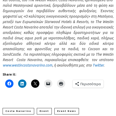
και σουίτες του
The
Westin
Resort
Costa
Navarino
, εμπνευσμένα από
παλιά Μεσσηνιακά αρχοντικά, ξεπροβάλλουν μέσα από τη φύση και
δημιουργούν ένα περιβάλλον αυθεντικής φιλοξενίας. Έχοντας
ψηφιστεί ως «Ο καλύτερος οικογενειακός προορισμός» στη Μεσόγειο,
μεταξύ των Ευρωπαϊκών
Starwood
Hotels
&
Resorts
, το
The
Westin
Resort
Costa
Navarino
αποτελεί την ιδανική επιλογή για οικογενειακές
αποδράσεις καθώς προσφέρει πληθώρα δραστηριοτήτων για τα
παιδιά όπως
aqua
park
με νεροτσουλήθρες, παιδική χαρά, πλήρως
εξοπλισμένο αθλητικό κέντρο αλλά και δύο ειδικά κέντρα
απασχόλησης και φροντίδας για τα παιδιά, το
Cocoon
και το
SandCastle
.
Για περισσότερες πληροφορίες σχετικά με το
The
Westin
Resort
Costa
Navarino
, παρακαλούμε επισκεφθείτε τον ιστότοπο
www.westincostanavarino.com
, ή ακολουθήστε μας στο
Twitter
.
Share it:
Περισσότερα
Costa Navarino
Event
Event News