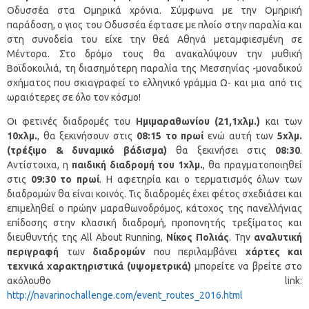
Οδυσσέα στα Ομηρικά χρόνια. Σύμφωνα με την Ομηρική
παράδοση, ο γιος του Οδυσσέα έφτασε με πλοίο στην παραλία και
στη συνοδεία του είχε την θεά Αθηνά μεταμφιεσμένη σε
Μέντορα. Στο δρόμο τους θα ανακαλύψουν την μυθική
Βοϊδοκοιλιά, τη διασημότερη παραλία της Μεσσηνίας -μοναδικού
σχήματος που σκιαγραφεί το ελληνικό γράμμα Ω- και μια από τις
ωραιότερες σε όλο τον κόσμο!
Οι φετινές διαδρομές του
Ημιμαραθωνίου (21,1χλμ.)
και των
10χλμ.
, θα ξεκινήσουν στις
08:15 το πρωί
ενώ αυτή των
5χλμ.
(τρέξιμο & δυναμικό βάδισμα)
θα ξεκινήσει στις
08:30
.
Αντίστοιχα, η
παιδική διαδρομή του 1χλμ.
, θα πραγματοποιηθεί
στις
09:30 το πρωί
. Η αφετηρία και ο τερματισμός όλων των
διαδρομών θα είναι κοινός. Τις διαδρομές έχει φέτος σχεδιάσει και
επιμεληθεί ο πρώην μαραθωνοδρόμος, κάτοχος της πανελλήνιας
επίδοσης στην κλασική διαδρομή, προπονητής τρεξίματος και
διευθυντής της All About Running,
Νίκος Πολιάς
. Την
αναλυτική
περιγραφή
των
διαδρομών
που περιλαμβάνει
χάρτες και
τεχνικά χαρακτηριστικά (υψομετρικά)
μπορείτε να βρείτε στο
ακόλουθο link:
http://navarinochallenge.com/event_routes_2016.html