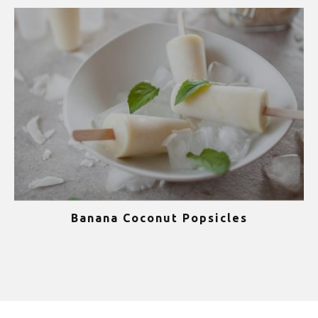
Banana Coconut Popsicles
1