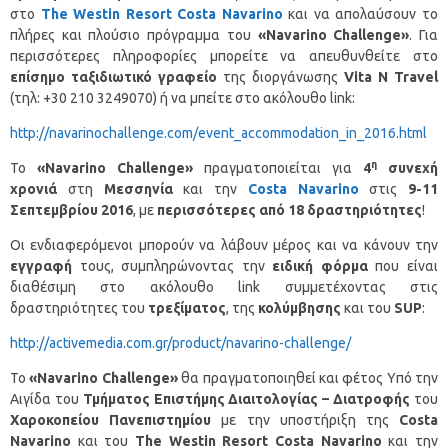
στo
The Westin Resort Costa Navarino
και να απολαύσουν το
πλήρες και πλούσιο πρόγραμμα του
«
Navarino
Challenge
»
. Για
περισσότερες πληροφορίες μπορείτε να απευθυνθείτε στο
επίσημο ταξιδιωτικό γραφείο
της διοργάνωσης
Vita
N
Travel
(τηλ: +30 210 3249070) ή να μπείτε στο ακόλουθο link:
http://navarinochallenge.com/event_accommodation_in_2016.html
η
Το
«
Navarino
Challenge
»
πραγματοποιείται για
4
συνεχή
χρονιά
στη
Μεσσηνία
και την
Costa Navarino
στις
9-11
Σεπτεμβρίου 2016
, με
περισσότερες από 18 δραστηριότητες
!
Οι ενδιαφερόμενοι μπορούν να λάβουν μέρος και να κάνουν την
εγγραφή
τους, συμπληρώνοντας την
ειδική φόρμα
που είναι
διαθέσιμη στο ακόλουθο link συμμετέχοντας στις
δραστηριότητες του
τρεξίματος
, της
κολύμβησης
και του
SUP
:
http://activemedia.com.gr/product/navarino-challenge/
Το
«
Navarino
Challenge
»
θα πραγματοποιηθεί και φέτος Yπό την
Aιγίδα του
Τμήματος Επιστήμης Διαιτολογίας – Διατροφής
του
Χαροκοπείου Πανεπιστημίου
με την υποστήριξη της
Costa
Navarino
και του
The
Westin
Resort
Costa
Navarino
και την